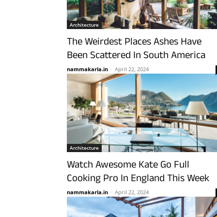
Architecture
The Weirdest Places Ashes Have
Been Scattered In South America
nammakarla.in
-
April 22, 2024
Architecture
Watch Awesome Kate Go Full
Cooking Pro In England This Week
nammakarla.in
-
April 22, 2024