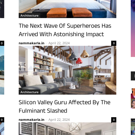
Architecture
The Next Wave Of Superheroes Has
Arrived With Astonishing Impact
nammakarla.in
-
April 22, 2024
0
0
Architecture
Silicon Valley Guru Affected By The
Fulminant Slashed
nammakarla.in
-
April 22, 2024
0
0