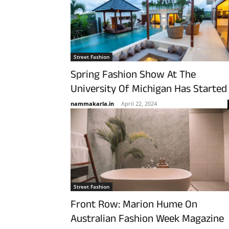
Street Fashion
Spring Fashion Show At The
University Of Michigan Has Started
nammakarla.in
-
April 22, 2024
Street Fashion
Front Row: Marion Hume On
Australian Fashion Week Magazine