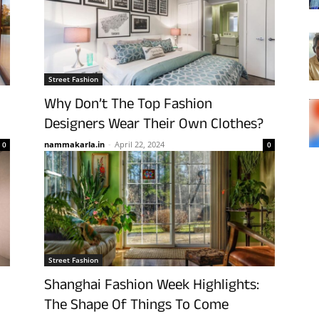
Street Fashion
Why Don’t The Top Fashion
Designers Wear Their Own Clothes?
nammakarla.in
-
April 22, 2024
0
0
Street Fashion
Shanghai Fashion Week Highlights:
The Shape Of Things To Come