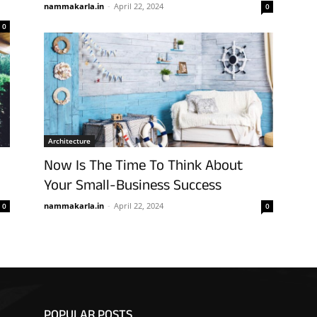
nammakarla.in
-
April 22, 2024
0
0
Architecture
Now Is The Time To Think About
Your Small-Business Success
nammakarla.in
-
April 22, 2024
0
0
POPULAR POSTS