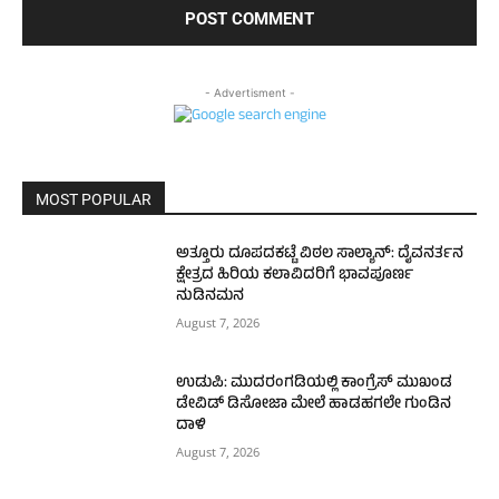
- Advertisment -
MOST POPULAR
ಅತ್ತೂರು ದೂಪದಕಟ್ಟೆ ವಿಠಲ ಸಾಲ್ಯಾನ್: ದೈವನರ್ತನ
ಕ್ಷೇತ್ರದ ಹಿರಿಯ ಕಲಾವಿದರಿಗೆ ಭಾವಪೂರ್ಣ
ನುಡಿನಮನ
August 7, 2026
ಉಡುಪಿ: ಮುದರಂಗಡಿಯಲ್ಲಿ ಕಾಂಗ್ರೆಸ್ ಮುಖಂಡ
ಡೇವಿಡ್ ಡಿಸೋಜಾ ಮೇಲೆ ಹಾಡಹಗಲೇ ಗುಂಡಿನ
ದಾಳಿ
August 7, 2026