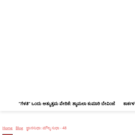
“ಗೆಳತಿ” ಒಂದು ಅತ್ಯುತ್ತಮ ವೇದಿಕೆ: ಶ್ಯಾಮಲಾ ಕುಮಾರಿ ಬೇವಿಂಜೆ
ಕಾರ್ಕಳ
Home
Blog
ಜ್ಞಾನಸುಧಾ: ಮೌಲ್ಯ ಸುಧಾ - 48