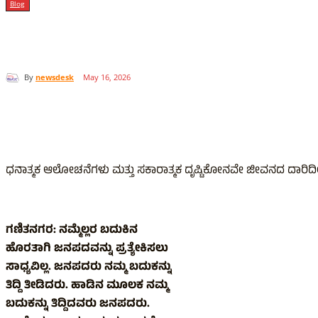
Blog
By
newsdesk
May 16, 2026
Share
ಧನಾತ್ಮಕ ಆಲೋಚನೆಗಳು ಮತ್ತು ಸಕಾರಾತ್ಮಕ ದೃಷ್ಟಿಕೋನವೇ ಜೀವನದ ದಾರಿದೀ
ಗಣಿತನಗರ: ನಮ್ಮೆಲ್ಲರ ಬದುಕಿನ
ಹೊರತಾಗಿ ಜನಪದವನ್ನು ಪ್ರತ್ಯೇಕಿಸಲು
ಸಾಧ್ಯವಿಲ್ಲ. ಜನಪದರು ನಮ್ಮ ಬದುಕನ್ನು
ತಿದ್ದಿ ತೀಡಿದರು. ಹಾಡಿನ ಮೂಲಕ ನಮ್ಮ
ಬದುಕನ್ನು ತಿದ್ದಿದವರು ಜನಪದರು.