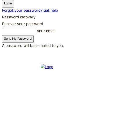
Forgot your password? Get help
Password recovery
Recover your password
your email
A password will be e-mailed to you.
C
25.4
Udupi
Friday, August 7, 2026
Sign in / Join
Buy now!