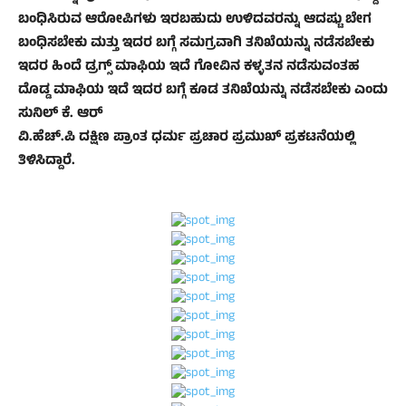
ಬಂಧಿಸಿರುವ ಆರೋಪಿಗಳು ಇರಬಹುದು ಉಳಿದವರನ್ನು ಆದಷ್ಟು ಬೇಗ
ಬಂಧಿಸಬೇಕು ಮತ್ತು ಇದರ ಬಗ್ಗೆ ಸಮಗ್ರವಾಗಿ ತನಿಖೆಯನ್ನು ನಡೆಸಬೇಕು
ಇದರ ಹಿಂದೆ ಡ್ರಗ್ಸ್ ಮಾಫಿಯ ಇದೆ ಗೋವಿನ ಕಳ್ಳತನ ನಡೆಸುವಂತಹ
ದೊಡ್ಡ ಮಾಫಿಯ ಇದೆ ಇದರ ಬಗ್ಗೆ ಕೂಡ ತನಿಖೆಯನ್ನು ನಡೆಸಬೇಕು ಎಂದು
ಸುನಿಲ್ ಕೆ. ಆರ್
ವಿ.ಹೆಚ್.ಪಿ ದಕ್ಷಿಣ ಪ್ರಾಂತ ಧರ್ಮ ಪ್ರಚಾರ ಪ್ರಮುಖ್ ಪ್ರಕಟನೆಯಲ್ಲಿ
ತಿಳಿಸಿದ್ದಾರೆ.