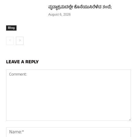
ವೃದ್ಧಾಶ್ರಮದಲ್ಲೇ ಕೊನೆಯುಸಿರೆಳೆದ ತಂದೆ;
August 6, 2026
Blog
LEAVE A REPLY
Comment:
Nam