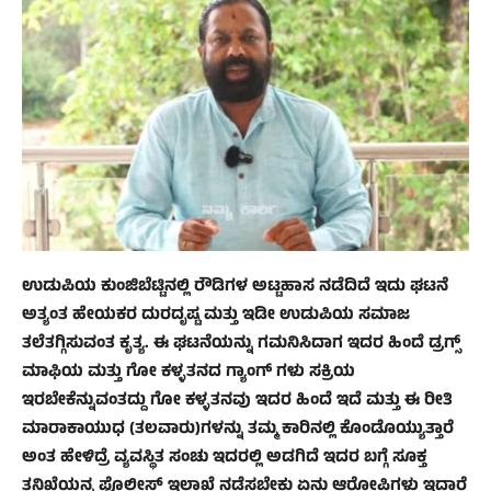
ಉಡುಪಿಯ ಕುಂಜಿಬೆಟ್ಟಿನಲ್ಲಿ ರೌಡಿಗಳ ಅಟ್ಟಹಾಸ ನಡೆದಿದೆ ಇದು ಘಟನೆ
ಅತ್ಯಂತ ಹೇಯಕರ ದುರದೃಷ್ಟ ಮತ್ತು ಇಡೀ ಉಡುಪಿಯ ಸಮಾಜ
ತಲೆತಗ್ಗಿಸುವಂತ ಕೃತ್ಯ. ಈ ಘಟನೆಯನ್ನು ಗಮನಿಸಿದಾಗ ಇದರ ಹಿಂದೆ ಡ್ರಗ್ಸ್
ಮಾಫಿಯ ಮತ್ತು ಗೋ ಕಳ್ಳತನದ ಗ್ಯಾಂಗ್ ಗಳು ಸಕ್ರಿಯ
ಇರಬೇಕೆನ್ನುವಂತದ್ದು ಗೋ ಕಳ್ಳತನವು ಇದರ ಹಿಂದೆ ಇದೆ ಮತ್ತು ಈ ರೀತಿ
ಮಾರಾಕಾಯುಧ (ತಲವಾರು)ಗಳನ್ನು ತಮ್ಮ ಕಾರಿನಲ್ಲಿ ಕೊಂಡೊಯ್ಯುತ್ತಾರೆ
ಅಂತ ಹೇಳಿದ್ರೆ ವ್ಯವಸ್ಥಿತ ಸಂಚು ಇದರಲ್ಲಿ ಅಡಗಿದೆ ಇದರ ಬಗ್ಗೆ ಸೂಕ್ತ
ತನಿಖೆಯನ್ನ ಪೊಲೀಸ್ ಇಲಾಖೆ ನಡೆಸಬೇಕು ಏನು ಆರೋಪಿಗಳು ಇದ್ದಾರೆ