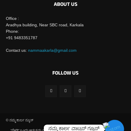
ABOUT US
Office :
Aradhya building, Near SBC road, Karkala
Phone:
+91 9483351787
Contact us:
nammaakarla@gmail.com
FOLLOW US
© ನಮ್ಮ ಕಾರ್ಲ ನ್ಯೂಸ್
ನಮ್ಮ ಕಾರ್ಲ ವಾಟ್ಸಪ್ ಗ್ರೂಪ್
ನಮ್ಮ ಕಾರ್ಲ ವಾಟ್ಸಪ್ ಗ್ರೂಪ್
“ಗೆಳತಿ” ಒಂದು ಅತ್ಯುತ್ತಮ ವೇದಿಕೆ: ಶ್ಯಾಮಲಾ ಕುಮಾರಿ ಬೇವಿಂಜೆ