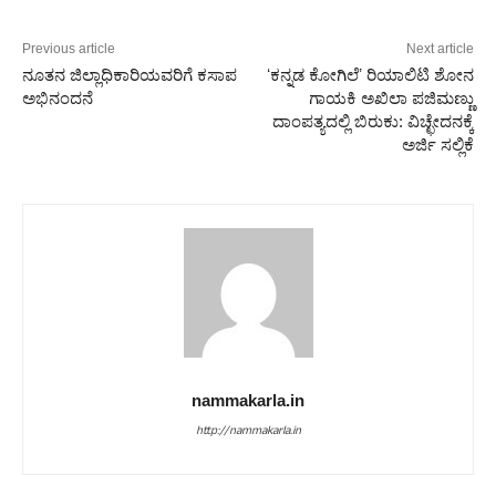
Previous article
Next article
ನೂತನ ಜಿಲ್ಲಾಧಿಕಾರಿಯವರಿಗೆ ಕಸಾಪ
ʻಕನ್ನಡ ಕೋಗಿಲೆʼ ರಿಯಾಲಿಟಿ ಶೋನ
ಅಭಿನಂದನೆ
ಗಾಯಕಿ ಅಖಿಲಾ ಪಜಿಮಣ್ಣು
ದಾಂಪತ್ಯದಲ್ಲಿ ಬಿರುಕು: ವಿಚ್ಛೇದನಕ್ಕೆ
ಅರ್ಜಿ ಸಲ್ಲಿಕೆ
nammakarla.in
http://nammakarla.in