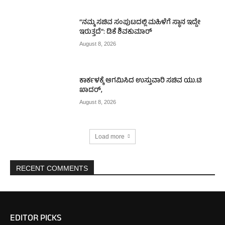
“ನಮ್ಮ ಸಚಿವ ಸಂಪುಟದಲ್ಲಿ ಮಹಿಳೆಗೆ ಸ್ಥಾನ ಇದ್ದೇ
ಇರುತ್ತದೆ”: ಡಿಕೆ ಶಿವಕುಮಾರ್
August 8, 2026
ಕಾರ್ಕಳಕ್ಕೆ ಆಗಮಿಸಿದ ಉಸ್ತುವಾರಿ ಸಚಿವ ಯು.ಟಿ
ಖಾದರ್,
August 8, 2026
Load more
RECENT COMMENTS
EDITOR PICKS