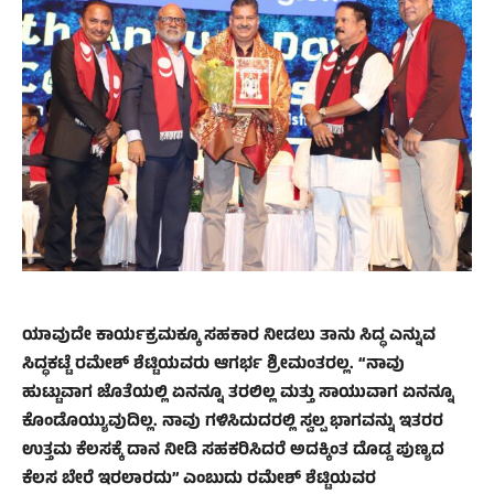
ಯಾವುದೇ ಕಾರ್ಯಕ್ರಮಕ್ಕೂ ಸಹಕಾರ ನೀಡಲು ತಾನು ಸಿದ್ಧ ಎನ್ನುವ
ಸಿದ್ಧಕಟ್ಟೆ ರಮೇಶ್ ಶೆಟ್ಟಿಯವರು ಆಗರ್ಭ ಶ್ರೀಮಂತರಲ್ಲ. “ನಾವು
ಹುಟ್ಟುವಾಗ ಜೊತೆಯಲ್ಲಿ ಏನನ್ನೂ ತರಲಿಲ್ಲ ಮತ್ತು ಸಾಯುವಾಗ ಏನನ್ನೂ
ಕೊಂಡೊಯ್ಯುವುದಿಲ್ಲ. ನಾವು ಗಳಿಸಿದುದರಲ್ಲಿ ಸ್ವಲ್ಪ ಭಾಗವನ್ನು ಇತರರ
ಉತ್ತಮ ಕೆಲಸಕ್ಕೆ ದಾನ ನೀಡಿ ಸಹಕರಿಸಿದರೆ ಅದಕ್ಕಿಂತ ದೊಡ್ಡ ಪುಣ್ಯದ
ಕೆಲಸ ಬೇರೆ ಇರಲಾರದು” ಎಂಬುದು ರಮೇಶ್ ಶೆಟ್ಟಿಯವರ