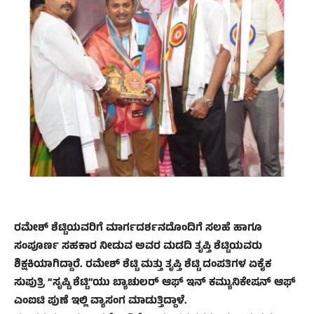
ರಮೇಶ್ ಶೆಟ್ಟಿಯವರಿಗೆ ಮಾರ್ಗದರ್ಶನದೊಂದಿಗೆ ಸಲಹೆ ಹಾಗೂ
ಸಂಪೂರ್ಣ ಸಹಕಾರ ನೀಡುವ ಅವರ ಮಡದಿ ತೃಪ್ತಿ ಶೆಟ್ಟಿಯವರು
ಶಿಕ್ಷಕಿಯಾಗಿದ್ದಾರೆ. ರಮೇಶ್ ಶೆಟ್ಟಿ ಮತ್ತು ತೃಪ್ತಿ ಶೆಟ್ಟಿ ದಂಪತಿಗಳ ಏಕೈಕ
ಸುಪುತ್ರಿ “ಸೃಷ್ಟಿ ಶೆಟ್ಟಿ”ಯು ಬ್ಯಾಚುಲರ್ ಆಫ್ ಇನ್ ಕಮ್ಯುನಿಕೇಷನ್ ಆಫ್
ಎಂಐಟಿ ಪುಣೆ ಇಲ್ಲಿ ವ್ಯಾಸಂಗ ಮಾಡುತ್ತಿದ್ದಾಳೆ.