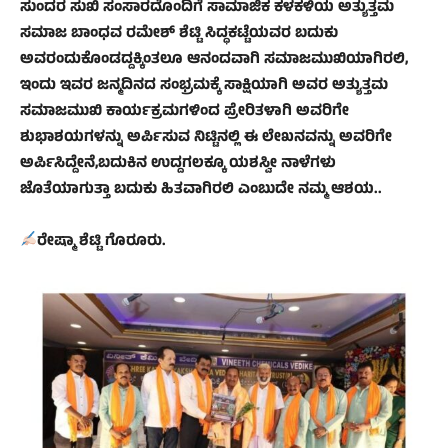
ಸುಂದರ ಸುಖಿ ಸಂಸಾರದೊಂದಿಗೆ ಸಾಮಾಜಿಕ ಕಳಕಳಿಯ ಅತ್ಯುತ್ತಮ
ಸಮಾಜ ಬಾಂಧವ ರಮೇಶ್ ಶೆಟ್ಟಿ ಸಿದ್ಧಕಟ್ಟೆಯವರ ಬದುಕು
ಅವರಂದುಕೊಂಡದ್ದಕ್ಕಿಂತಲೂ ಆನಂದವಾಗಿ ಸಮಾಜಮುಖಿಯಾಗಿರಲಿ,
ಇಂದು ಇವರ ಜನ್ಮದಿನದ ಸಂಭ್ರಮಕ್ಕೆ ಸಾಕ್ಷಿಯಾಗಿ ಅವರ ಅತ್ಯುತ್ತಮ
ಸಮಾಜಮುಖಿ ಕಾರ್ಯಕ್ರಮಗಳಿಂದ ಪ್ರೇರಿತಳಾಗಿ ಅವರಿಗೇ
ಶುಭಾಶಯಗಳನ್ನು ಅರ್ಪಿಸುವ ನಿಟ್ಟಿನಲ್ಲಿ ಈ ಲೇಖನವನ್ನು ಅವರಿಗೇ
ಅರ್ಪಿಸಿದ್ದೇನೆ,ಬದುಕಿನ ಉದ್ದಗಲಕ್ಕೂ ಯಶಸ್ವೀ ನಾಳೆಗಳು
ಜೊತೆಯಾಗುತ್ತಾ ಬದುಕು ಹಿತವಾಗಿರಲಿ ಎಂಬುದೇ ನಮ್ಮ ಆಶಯ..
ರೇಷ್ಮಾ ಶೆಟ್ಟಿ ಗೊರೂರು.