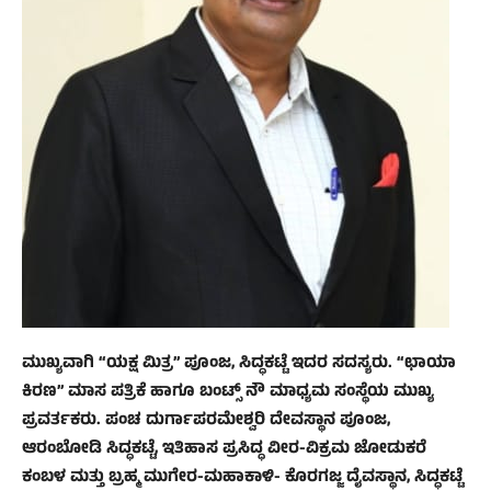
ಮುಖ್ಯವಾಗಿ “ಯಕ್ಷ ಮಿತ್ರ”‌ ಪೂಂಜ, ಸಿದ್ಧಕಟ್ಟೆ ಇದರ ಸದಸ್ಯರು. “ಛಾಯಾ
ಕಿರಣ” ಮಾಸ ಪತ್ರಿಕೆ ಹಾಗೂ ಬಂಟ್ಸ್ ನೌ ಮಾಧ್ಯಮ ಸಂಸ್ಥೆಯ ಮುಖ್ಯ
ಪ್ರವರ್ತಕರು. ಪಂಚ ದುರ್ಗಾಪರಮೇಶ್ವರಿ ದೇವಸ್ಥಾನ ಪೂಂಜ,
ಆರಂಬೋಡಿ ಸಿದ್ಧಕಟ್ಟೆ, ಇತಿಹಾಸ ಪ್ರಸಿದ್ಧ ವೀರ-ವಿಕ್ರಮ ಜೋಡುಕರೆ
ಕಂಬಳ ಮತ್ತು ಬ್ರಹ್ಮ ಮುಗೇರ-ಮಹಾಕಾಳಿ- ಕೊರಗಜ್ಜ ದೈವಸ್ಥಾನ, ಸಿದ್ಧಕಟ್ಟೆ