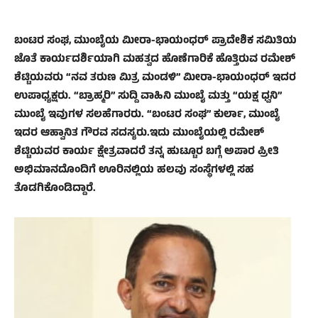
ಬಂಟರ ಸಂಘ, ಮುಂಬೈಯ ಮೀರಾ-ಭಾಯಂಧರ್ ಪ್ರಾದೇಶಿಕ ಸಮಿತಿಯ
ಜೊತೆ ಕಾರ್ಯದರ್ಶಿಯಾಗಿ ಮಹತ್ವದ ಹೊಣೆಗಾರಿಕೆ ಹೊತ್ತಿರುವ ರಮೇಶ್
ಶೆಟ್ಟಿಯವರು “ನವ ತರುಣ ಮಿತ್ರ ಮಂಡಳಿ” ಮೀರಾ-ಭಾಯಂಧರ್ ಇದರ
ಉಪಾಧ್ಯಕ್ಷರು. “ಬ್ರಾಹ್ಮರಿ” ಸುದ್ದಿ ವಾಹಿನಿ ಮುಂಬೈ ಮತ್ತು “ಯಕ್ಷ ಧ್ವನಿ”
ಮುಂಬೈ ಇವುಗಳ ಸಲಹೆಗಾರರು. “ಬಂಟರ ಸಂಘ” ಕುರ್ಲಾ, ಮುಂಬೈ
ಇದರ ಆಹ್ವಾನಿತ ಗೌರವ ಸದಸ್ಯರು.ಇದು ಮುಂಬೈಯಲ್ಲಿ ರಮೇಶ್
ಶೆಟ್ಟಿಯವರ ಕಾರ್ಯ ಕ್ಷೇತ್ರವಾದರೆ ತನ್ನ ಹುಟ್ಟೂರ ಬಗ್ಗೆ ಅಪಾರ ಪ್ರೀತಿ
ಅಭಿಮಾನದೊಂದಿಗೆ ಊರಿನಲ್ಲಿಯ ಹಲವು ಸಂಸ್ಥೆಗಳಲ್ಲಿ ಸಹ
ತೊಡಗಿಕೊಂಡಿದ್ದಾರೆ.