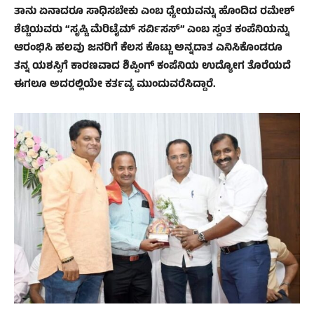
ತಾನು ಏನಾದರೂ ಸಾಧಿಸಬೇಕು ಎಂಬ ಧ್ಯೇಯವನ್ನು ಹೊಂದಿದ ರಮೇಶ್
ಶೆಟ್ಟಿಯವರು “ಸೃಷ್ಟಿ ಮೆರಿಟೈಮ್ ಸರ್ವಿಸಸ್” ಎಂಬ ಸ್ವಂತ ಕಂಪೆನಿಯನ್ನು
ಆರಂಭಿಸಿ ಹಲವು ಜನರಿಗೆ ಕೆಲಸ ಕೊಟ್ಟು ಅನ್ನದಾತ ಎನಿಸಿಕೊಂಡರೂ
ತನ್ನ ಯಶಸ್ಸಿಗೆ ಕಾರಣವಾದ ಶಿಪ್ಪಿಂಗ್ ಕಂಪೆನಿಯ ಉದ್ಯೋಗ ತೊರೆಯದೆ
ಈಗಲೂ ಅದರಲ್ಲಿಯೇ ಕರ್ತವ್ಯ ಮುಂದುವರೆಸಿದ್ದಾರೆ.