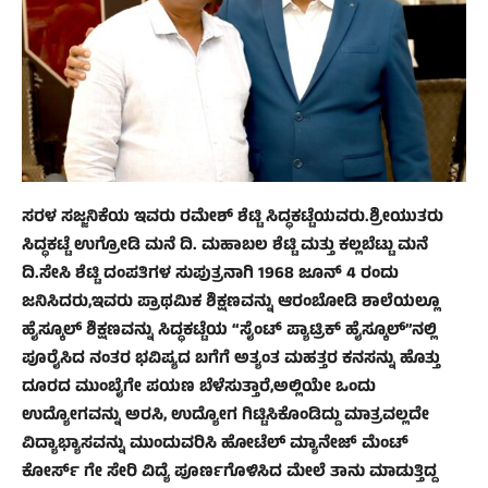
ಸರಳ ಸಜ್ಜನಿಕೆಯ ಇವರು ರಮೇಶ್ ಶೆಟ್ಟಿ ಸಿದ್ಧಕಟ್ಟೆಯವರು.ಶ್ರೀಯುತರು
ಸಿದ್ಧಕಟ್ಟೆ ಉಗ್ರೋಡಿ ಮನೆ ದಿ. ಮಹಾಬಲ ಶೆಟ್ಟಿ ಮತ್ತು ಕಲ್ಲಬೆಟ್ಟು ಮನೆ
ದಿ.ಸೇಸಿ ಶೆಟ್ಟಿ ದಂಪತಿಗಳ‌ ಸುಪುತ್ರನಾಗಿ 1968 ಜೂನ್ 4 ರಂದು
ಜನಿಸಿದರು,ಇವರು ಪ್ರಾಥಮಿಕ ಶಿಕ್ಷಣವನ್ನು ಆರಂಬೋಡಿ ಶಾಲೆಯಲ್ಲೂ
ಹೈಸ್ಕೂಲ್ ಶಿಕ್ಷಣವನ್ನು ಸಿದ್ಧಕಟ್ಟೆಯ “ಸೈಂಟ್ ಪ್ಯಾಟ್ರಿಕ್ ಹೈಸ್ಕೂಲ್”ನಲ್ಲಿ
ಪೂರೈಸಿದ ನಂತರ ಭವಿಷ್ಯದ ಬಗೆಗೆ ಅತ್ಯಂತ ಮಹತ್ತರ ಕನಸನ್ನು ಹೊತ್ತು
ದೂರದ ಮುಂಬೈಗೇ ಪಯಣ ಬೆಳೆಸುತ್ತಾರೆ,ಅಲ್ಲಿಯೇ ಒಂದು
ಉದ್ಯೋಗವನ್ನು ಅರಸಿ, ಉದ್ಯೋಗ ಗಿಟ್ಟಿಸಿಕೊಂಡಿದ್ದು ಮಾತ್ರವಲ್ಲದೇ
ವಿದ್ಯಾಭ್ಯಾಸವನ್ನು ಮುಂದುವರಿಸಿ ಹೋಟೆಲ್ ಮ್ಯಾನೇಜ್ ಮೆಂಟ್
ಕೋರ್ಸ್ ಗೇ ಸೇರಿ ವಿದ್ಯೆ ಪೂರ್ಣಗೊಳಿಸಿದ ಮೇಲೆ ತಾನು ಮಾಡುತ್ತಿದ್ದ