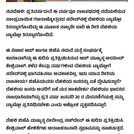
ನವದೆಹಲಿ: ಪ್ರತಿವರ್ಷದಂತೆ ಈ ವರ್ಷವೂ ರಾಜಪಥದಲ್ಲಿ ನಡೆಯಲಿರುವ
ಸಾಂಪ್ರದಾಯಿಕ ಗಣರಾಜ್ಯೋತ್ಸವದ ಪರೇಡ್‌ನಲ್ಲಿ ದೆಹಲಿಯ ಟ್ಯಾಬ್ಲೋ
ತಿರಸ್ಕಾರಗೊಂಡಿದ್ದು ಈ ಮೂಲಕ ನಾಲ್ಕನೇ ಬಾರಿ ಈ ರೀತಿ ದೆಹಲಿಯ
ಟ್ಯಾಬ್ಲೋ ತಿರಸ್ಕಾರಗೊಂಡಿದೆ.
ಈ ವಿಚಾರ ಆಪ್‌ ಹಾಗೂ ಬಿಜೆಪಿ ನಡುವೆ ಮತ್ತೆ ಸಂಘರ್ಷಕ್ಕೆ
ಕಾರಣವಾಗಿದ್ದು ಈ ಕುರಿತು ಪ್ರತಿಕ್ರಿಯಿಸಿರುವ ಆಪ್‌ ಮುಖ್ಯಸ್ಥ ಅರವಿಂದ್‌
ಕೇಜ್ರಿವಾಲ್‌, ಕಳೆದ ಕೆಲವು ವರ್ಷಗಳಿಂದ ದೆಹಲಿಯ ಟ್ಯಾಬ್ಲೋಗೆ
ಪರೇಡ್‌ನಲ್ಲಿ ಭಾಗವಹಿಸಲು ಅವಕಾಶವಿಲ್ಲ. ಇದು ಯಾವ ರೀತಿಯ
ರಾಜಕೀಯ? ಬಿಜೆಪಿಯವರು ದೆಹಲಿಯ ಜನರನ್ನು ಏಕೆ ದ್ವೇಷಿಸುತ್ತಾರೆ?
ದೆಹಲಿಯ ಜನರು ಅವರಿಗೆ ಏಕೆ ಮತ ಹಾಕಬೇಕು? ದೆಹಲಿಯು ಭಾರತದ
ರಾಜಧಾನಿಯಾಗಿದ್ದು ಪ್ರತಿ ವರ್ಷ ಜನವರಿ 26 ರ ಮೆರವಣಿಗೆಯಲ್ಲಿ ನಮ್ಮ
ಟ್ಯಾಬ್ಲೋ ಪ್ರತಿನಿಧಿಸಬೇಕು ಎಂದು ಆಕ್ರೋಶ ವ್ಯಕ್ತಪಡಿಸಿದ್ದಾರೆ.
ದೆಹಲಿ ಬಿಜೆಪಿ ಮುಖ್ಯಸ್ಥ ವೀರೇಂದ್ರ ಸಚ್‌ದೇವ್ ಈ ಕುರಿತು ಪ್ರತಿಕ್ರಿಯಿಸಿ
ಕೇಜ್ರಿವಾಲ್‌ ಹೇಳಿಕೆಗಳು ಅರಾಜಕತಾವಾದಿ ಸ್ವಭಾವವನ್ನು ಸೂಚಿಸುತ್ತದೆ.