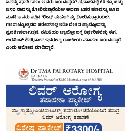
ಏನನ್ನು ಪ್ರದರ್ಶಿಸಲು ಅವರು ಬಯಸಿದ್ದರು? ಪ್ರವಾಹದಲ್ಲಿ 60 ಕ್ಕೂ ಹೆಚ್ಚು
ಜನರ ಸಾವನ್ನು ತೋರಿಸುತ್ತಾರೆಯೇ? ಅಥವಾ ಜನರ ಹಣವನ್ನು ಲೂಟಿ
ಮಾಡಿ ಅವರು ಕಟ್ಟಿದ ʻಶೀಷ್‌ ಮಹಲ್‌ʼನ್ನು ತೋರಿಸುತ್ತಾರೆಯೇ?.
ಗಣರಾಜ್ಯೋತ್ಸವದ ಪರೇಡ್‌ನಲ್ಲಿ ಇಡೀ ದೇಶದ ಟ್ಯಾಬ್ಲೋವನ್ನು
ಪ್ರದರ್ಶಿಸಲಾಗುತ್ತದೆ. ಸಮಿತಿಯು ಟ್ಯಾಬ್ಲೋ ಬಗ್ಗೆ ನಿರ್ಧರಿಸಲಿದ್ದು ಈಗ,
ಅರವಿಂದ್ ಕೇಜ್ರಿವಾಲ್ ಇದರಲ್ಲೂ ರಾಜಕೀಯ ಮಾಡಲು ಬಯಸಿದ್ದಾರೆ
ಎಂದು ಆರೋಪ ಮಾಡಿದ್ದಾರೆ.