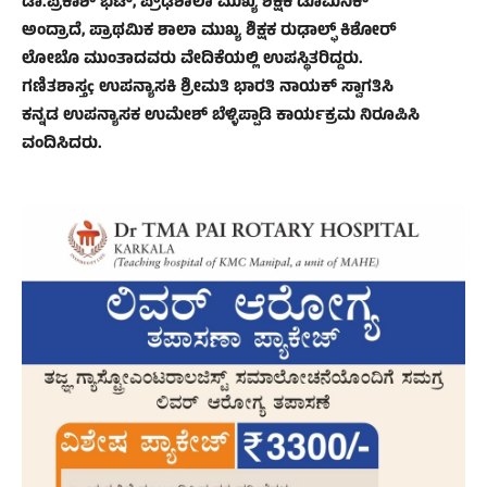
ಡಾ.ಪ್ರಕಾಶ್ ಭಟ್, ಪ್ರೌಢಶಾಲಾ ಮುಖ್ಯ ಶಿಕ್ಷಕ ಡೊಮಿನಿಕ್
ಅಂದ್ರಾದೆ, ಪ್ರಾಥಮಿಕ ಶಾಲಾ ಮುಖ್ಯ ಶಿಕ್ಷಕ ರುಢಾಲ್ಫ್ ಕಿಶೋರ್
ಲೋಬೊ ಮುಂತಾದವರು ವೇದಿಕೆಯಲ್ಲಿ ಉಪಸ್ಥಿತರಿದ್ದರು.
ಗಣಿತಶಾಸ್ತç ಉಪನ್ಯಾಸಕಿ ಶ್ರೀಮತಿ ಭಾರತಿ ನಾಯಕ್ ಸ್ವಾಗತಿಸಿ
ಕನ್ನಡ ಉಪನ್ಯಾಸಕ ಉಮೇಶ್ ಬೆಳ್ಳಿಪ್ಪಾಡಿ ಕಾರ್ಯಕ್ರಮ ನಿರೂಪಿಸಿ
ವಂದಿಸಿದರು.