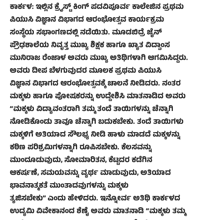
ಕಾರ್ಕಳ: ಇಲ್ಲಿನ ಕ್ರೈಸ್ಟ್ ಕಿಂಗ್ ಪದವಿಪೂರ್ವ ಕಾಲೇಜಿನ ಪ್ರಥಮ
ಪಿಯುಸಿ ವಿಜ್ಞಾನ ವಿಭಾಗದ ಆರಂಭೋತ್ಸವ ಕಾರ್ಯಕ್ರಮ
ಸಂಸ್ಥೆಯ ಸಭಾಂಗಣದಲ್ಲಿ ನಡೆಯಿತು. ಮೂಡಬಿದ್ರೆ ಜೈನ್
ಪ್ರೌಢಶಾಲೆಯ ನಿವೃತ್ತ ಮುಖ್ಯ ಶಿಕ್ಷಕ ಹಾಗೂ ಖ್ಯಾತ ವಿದ್ವಾಂಸ
ಮುನಿರಾಜ ರೆಂಜಾಳ ಅವರು ಮುಖ್ಯ ಅತಿಥಿಗಳಾಗಿ ಆಗಮಿಸಿದ್ದರು.
ಅವರು ದೀಪ ಬೆಳಗುವುದರ ಮೂಲಕ ಪ್ರಥಮ ಪಿಯುಸಿ
ವಿಜ್ಞಾನ ವಿಭಾಗದ ಆರಂಭೋತ್ಸವಕ್ಕೆ ಚಾಲನೆ ನೀಡಿದರು. ನಂತರ
ಮಕ್ಕಳು ಹಾಗೂ ಪೋಷಕರನ್ನು ಉದ್ದೇಶಿಸಿ ಮಾತನಾಡಿದ ಅವರು
“ಮಕ್ಕಳು ವಿದ್ಯಾವಂತರಾಗಿ ತಮ್ಮ ತಂದೆ ತಾಯಿಗಳನ್ನು ಚೆನ್ನಾಗಿ
ನೋಡಿಕೊಂಡು ತಾವೂ ಚೆನ್ನಾಗಿ ಬದುಕಬೇಕು. ತಂದೆ ತಾಯಿಗಳು
ಮಕ್ಕಳಿಗೆ ಅತಿಯಾದ ಸೌಲಭ್ಯ ನೀಡಿ ಹಾಳು ಮಾಡದೆ ಮಕ್ಕಳನ್ನು
ಕಠಿಣ ಪರಿಶ್ರಮಿಗಳನ್ನಾಗಿ ರೂಪಿಸಬೇಕು. ಕೆಲಸವನ್ನು
ಮುಂದೂಡುವುದು, ಸೋಮಾರಿತನ, ಕೆಟ್ಟದರ ಕಡೆಗಿನ
ಆಕರ್ಷಣೆ, ಸಮಯವನ್ನು ವ್ಯರ್ಥ ಮಾಡುವುದು, ಅತಿಯಾದ
ಭಾವನಾತ್ಮಕತೆ ಮುಂತಾದವುಗಳನ್ನು ಮಕ್ಕಳು
ತ್ಯಜಿಸಬೇಕು” ಎಂದು ಹೇಳಿದರು. ಇನ್ನೋರ್ವ ಅತಿಥಿ ಕಾರ್ಕಳದ
ಉದ್ಯಮಿ ವಿವೇಕಾನಂದ ಶೆಣೈ ಅವರು ಮಾತನಾಡಿ “ಮಕ್ಕಳು ತಮ್ಮ