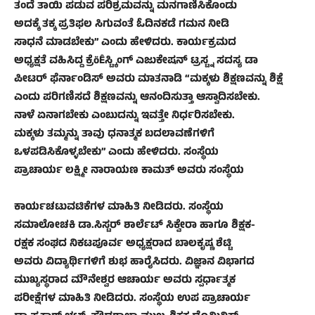
ತಂದೆ ತಾಯಿ ಪಡುವ ಪರಿಶ್ರಮವನ್ನು ಮನಗಾಣಿಸಿಕೊಂಡು
ಅದಕ್ಕೆ ತಕ್ಕ ಪ್ರತಿಫಲ ಸಿಗುವಂತೆ ಓದಿನಕಡೆ ಗಮನ ನೀಡಿ
ಸಾಧನೆ ಮಾಡಬೇಕು” ಎಂದು ಹೇಳಿದರು. ಕಾರ್ಯಕ್ರಮದ
ಅಧ್ಯಕ್ಷತೆ ವಹಿಸಿದ್ದ ಕ್ರೆöÊಸ್ಟ್ಕಿಂಗ್ ಎಜುಕೇಷನ್ ಟ್ರಸ್ಟ್ನ ಸದಸ್ಯ ಡಾ
ಪೀಟರ್ ಫೆರ್ನಾಂಡಿಸ್ ಅವರು ಮಾತನಾಡಿ “ಮಕ್ಕಳು ಶಿಕ್ಷಣವನ್ನು ಶಿಕ್ಷೆ
ಎಂದು ಪರಿಗಣಿಸದೆ ಶಿಕ್ಷಣವನ್ನು ಆನಂದಿಸುತ್ತಾ ಆಸ್ವಾದಿಸಬೇಕು.
ನಾಳೆ ಏನಾಗಬೇಕು ಎಂಬುದನ್ನು ಇವತ್ತೇ ನಿರ್ಧರಿಸಬೇಕು.
ಮಕ್ಕಳು ತಮ್ಮನ್ನು ತಾವು ಧನಾತ್ಮಕ ಬದಲಾವಣೆಗಳಿಗೆ
ಒಳಪಡಿಸಿಕೊಳ್ಳಬೇಕು” ಎಂದು ಹೇಳಿದರು. ಸಂಸ್ಥೆಯ
ಪ್ರಾಚಾರ್ಯ ಲಕ್ಷ್ಮೀ ನಾರಾಯಣ ಕಾಮತ್ ಅವರು ಸಂಸ್ಥೆಯ
ಕಾರ್ಯಚಟುವಟಿಕೆಗಳ ಮಾಹಿತಿ ನೀಡಿದರು. ಸಂಸ್ಥೆಯ
ಸಮಾಲೋಚಕಿ ಡಾ.ಸಿಸ್ಟರ್ ಶಾರ್ಲೆಟ್ ಸಿಕ್ವೇರಾ ಹಾಗೂ ಶಿಕ್ಷಕ-
ರಕ್ಷಕ ಸಂಘದ ನಿಕಟಪೂರ್ವ ಅಧ್ಯಕ್ಷರಾದ ಬಾಲಕೃಷ್ಣ ಶೆಟ್ಟಿ
ಅವರು ವಿದ್ಯಾರ್ಥಿಗಳಿಗೆ ಶುಭ ಹಾರೈಸಿದರು. ವಿಜ್ಞಾನ ವಿಭಾಗದ
ಮುಖ್ಯಸ್ಥರಾದ ಮೌನೇಶ್ವರ ಆಚಾರ್ಯ ಅವರು ಸ್ಪರ್ಧಾತ್ಮಕ
ಪರೀಕ್ಷೆಗಳ ಮಾಹಿತಿ ನೀಡಿದರು. ಸಂಸ್ಥೆಯ ಉಪ ಪ್ರಾಚಾರ್ಯ