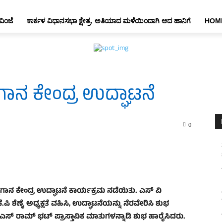
ವಿಂಜೆ
ಕಾರ್ಕಳ ವಿಧಾನಸಭಾ ಕ್ಷೇತ್ರ, ಅತಿಯಾದ ಮಳೆಯಿಂದಾಗಿ ಆದ ಹಾನಿಗೆ
HOM
ಷಗಾನ ಕೇಂದ್ರ ಉದ್ಘಾಟನೆ
0
ಕ್ಷಗಾನ ಕೇಂದ್ರ ಉದ್ಘಾಟನೆ ಕಾರ್ಯಕ್ರಮ ನಡೆಯಿತು. ಎಸ್ ‌ವಿ
ಕೆ.ಪಿ ಶೆಣೈ ಅಧ್ಯಕ್ಷತೆ ವಹಿಸಿ, ಉದ್ಘಾಟನೆಯನ್ನು ನೆರವೇರಿಸಿ ಶುಭ
ಸ್ ರಾಮ್ ಭಟ್ ಪ್ರಾಸ್ತಾವಿಕ ಮಾತುಗಳನ್ನಾಡಿ ಶುಭ ಹಾರೈಸಿದರು.