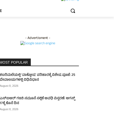
E
- Advertisment -
MOST POPULAR
ಶಬರಿಮಲೆಯಲ್ಲಿ ‘ವಾಕ್ದೋಷ’ ಪರಿಹಾರಕ್ಕೆ ವಿಶೇಷ ಪೂಜೆ: 25
ದೇವಾಲಯಗಳಲ್ಲಿ ವಿಧಿವಿಧಾನ
August 8, 2026
ಎಸ್‌ಐಆರ್‌ ಗಣತಿ ನಮೂನೆ ಸಲ್ಲಿಕೆ ಅವಧಿ ವಿಸ್ತರಣೆ: ಆಗಸ್ಟ್
17ಕ್ಕೆ ಕೊನೆ ದಿನ
August 8, 2026