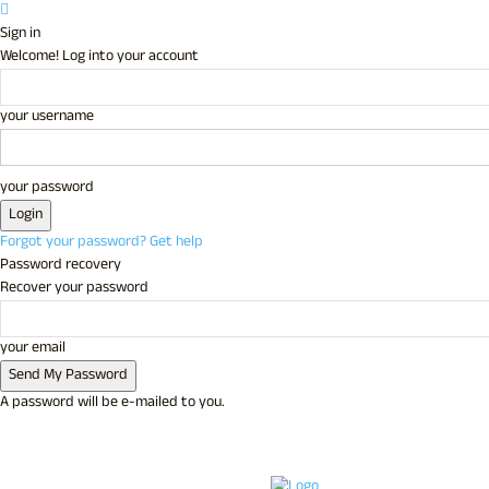
Sign in
Welcome! Log into your account
your username
your password
Forgot your password? Get help
Password recovery
Recover your password
your email
A password will be e-mailed to you.
C
26.5
Udupi
Saturday, August 8, 2026
Sign in / Joi