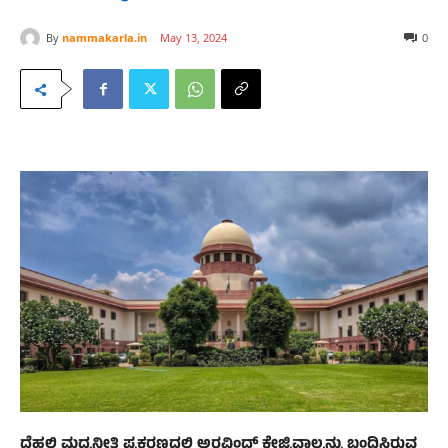
By
nammakarla.in
May 13, 2024
0
ದೆಹಲಿ ಮದ್ಯನೀತಿ ಪ್ರಕರಣದಲ್ಲಿ ಅರವಿಂದ್ ಕೇಜ್ರಿವಾಲ್ರನ್ನು ಬಂಧಿಸಿರುವ