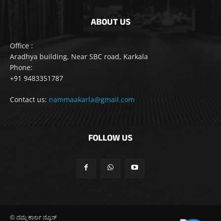
ABOUT US
Office :
Aradhya building, Near SBC road, Karkala
Phone:
+91 9483351787
Contact us:
nammaakarla@gmail.com
FOLLOW US
© ನಮ್ಮ ಕಾರ್ಲ ನ್ಯೂಸ್