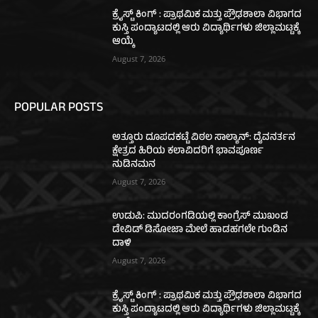
ಕ್ರೈಸ್ಟ್ ಕಿಂಗ್ : ಪ್ರಾಥಮಿಕ ಮತ್ತು ಪ್ರೌಢಶಾಲಾ ವಿಭಾಗದ
ಕುಸ್ತಿ ಪಂದ್ಯಾಟದಲ್ಲಿ ಆರು ವಿದ್ಯಾರ್ಥಿಗಳು ಜಿಲ್ಲಾಮಟ್ಟಕ್ಕೆ
ಆಯ್ಕೆ
August 7, 2026
POPULAR POSTS
ಅತ್ತೂರು ದೂಪದಕಟ್ಟೆ ವಿಠಲ ಸಾಲ್ಯಾನ್: ದೈವನರ್ತನ
ಕ್ಷೇತ್ರದ ಹಿರಿಯ ಕಲಾವಿದರಿಗೆ ಭಾವಪೂರ್ಣ
ನುಡಿನಮನ
August 7, 2026
ಉಡುಪಿ: ಮುದರಂಗಡಿಯಲ್ಲಿ ಕಾಂಗ್ರೆಸ್ ಮುಖಂಡ
ಡೇವಿಡ್ ಡಿಸೋಜಾ ಮೇಲೆ ಹಾಡಹಗಲೇ ಗುಂಡಿನ
ದಾಳಿ
August 7, 2026
ಕ್ರೈಸ್ಟ್ ಕಿಂಗ್ : ಪ್ರಾಥಮಿಕ ಮತ್ತು ಪ್ರೌಢಶಾಲಾ ವಿಭಾಗದ
ಕುಸ್ತಿ ಪಂದ್ಯಾಟದಲ್ಲಿ ಆರು ವಿದ್ಯಾರ್ಥಿಗಳು ಜಿಲ್ಲಾಮಟ್ಟಕ್ಕೆ