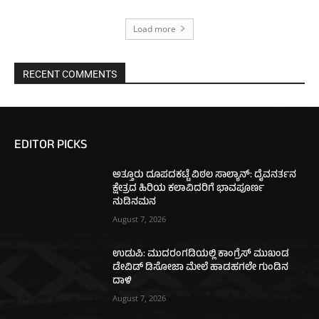
Load more
RECENT COMMENTS
EDITOR PICKS
ಅತ್ತೂರು ದೂಪದಕಟ್ಟೆ ವಿಠಲ ಸಾಲ್ಯಾನ್: ದೈವನರ್ತನ
ಕ್ಷೇತ್ರದ ಹಿರಿಯ ಕಲಾವಿದರಿಗೆ ಭಾವಪೂರ್ಣ
ನುಡಿನಮನ
August 7, 2026
ಉಡುಪಿ: ಮುದರಂಗಡಿಯಲ್ಲಿ ಕಾಂಗ್ರೆಸ್ ಮುಖಂಡ
ಡೇವಿಡ್ ಡಿಸೋಜಾ ಮೇಲೆ ಹಾಡಹಗಲೇ ಗುಂಡಿನ
ದಾಳಿ
August 7, 2026