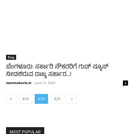
Blog
ಬೆಂಗಳೂರು: ಸರ್ಕಾರಿ ನೌಕರರಿಗೆ ಗುಡ್ ನ್ಯೂಸ್
ನೀಡಲಿರುವ ರಾಜ್ಯ ಸರ್ಕಾರ…!
nammakarla.in
-
June 21, 2024
0
818
819
820
MOST POPULAR