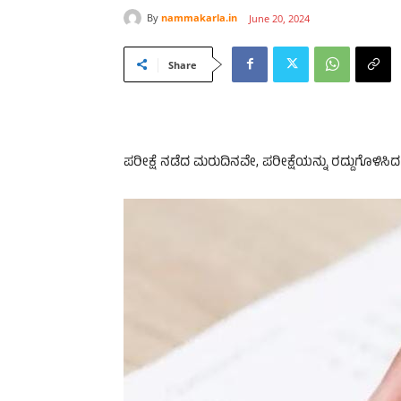
By
nammakarla.in
June 20, 2024
Share
ಪರೀಕ್ಷೆ ನಡೆದ ಮರುದಿನವೇ, ಪರೀಕ್ಷೆಯನ್ನು ರದ್ದುಗೊಳಿಸಿದ ರ