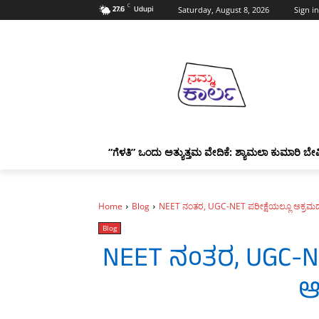
C
27.6
Udupi
Saturday, August 8, 2026
Sign in
“ಗೆಳತಿ” ಒಂದು ಅತ್ಯುತ್ತಮ ವೇದಿಕೆ: ಶ್ಯಾಮಲಾ ಕುಮಾರಿ ಬೇವ
Home
Blog
NEET ನಂತರ, UGC-NET ಪರೀಕ್ಷೆಯಲ್ಲೂ ಅಕ್ರ
Blog
NEET ನಂತರ, UGC-N
ಆ