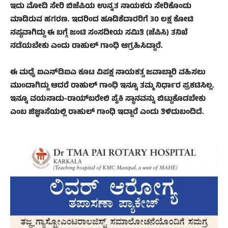
ಇದು ಮೋದಿ ಸೇರಿ ಬಿಜೆಪಿಯ ಉನ್ನತ ನಾಯಕರು ಸೇರಿಕೊಂಡು
ಮಾಡಿರುವ ಹಗರಣ. ಇದರಿಂದ ಹೂಡಿಕೆದಾರರಿಗೆ 30 ಲಕ್ಷ ಕೋಟಿ
ನಷ್ಟವಾಗಿದ್ದು ಈ ಬಗ್ಗೆ ಜಂಟಿ ಸಂಸದೀಯ ಸಮಿತಿ (ಜೆಪಿಸಿ) ತನಿಖೆ
ನಡೆಯಬೇಕು ಎಂದು ರಾಹುಲ್ ಗಾಂಧಿ ಆಗ್ರಹಿಸಿದ್ದಾರೆ.
ಈ ಮಧ್ಯೆ ಐಎನ್‍ಡಿಐಎ ಕೂಟ ವಿಪಕ್ಷ ನಾಯಕತ್ವ ಜವಾಬ್ದಾರಿ ವಹಿಸಲು
ಮುಂದಾಗಿದ್ದು ಆದರೆ ರಾಹುಲ್ ಗಾಂಧಿ ಇನ್ನೂ ತಮ್ಮ ನಿರ್ಧಾರ ಪ್ರಕಟಿಸಿಲ್ಲ.
ಇನ್ನೂ ವಯನಾಡು-ರಾಯ್‍ಬರೇಲಿ ಪೈಕಿ ಸ್ಥಾನವನ್ನು ಬಿಟ್ಟುಕೊಡಬೇಕು
ಎಂಬ ಜಿಜ್ಞಾಸೆಯಲ್ಲಿ ರಾಹುಲ್ ಗಾಂಧಿ ಇದ್ದಾರೆ ಎಂದು ತಿಳಿದುಬಂದಿದೆ.