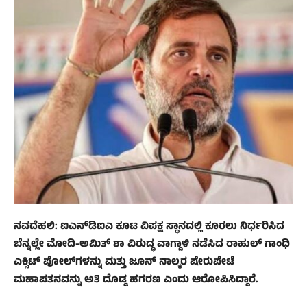
ನವದೆಹಲಿ: ಐಎನ್‍ಡಿಐಎ ಕೂಟ ವಿಪಕ್ಷ ಸ್ಥಾನದಲ್ಲಿ ಕೂರಲು ನಿರ್ಧರಿಸಿದ
ಬೆನ್ನಲ್ಲೇ ಮೋದಿ-ಅಮಿತ್ ಶಾ ವಿರುದ್ಧ ವಾಗ್ದಾಳಿ ನಡೆಸಿದ ರಾಹುಲ್ ಗಾಂಧಿ
ಎಕ್ಸಿಟ್ ಪೋಲ್‍ಗಳನ್ನು ಮತ್ತು ಜೂನ್ ನಾಲ್ಕರ ಷೇರುಪೇಟೆ
ಮಹಾಪತನವನ್ನು ಅತಿ ದೊಡ್ಡ ಹಗರಣ ಎಂದು ಆರೋಪಿಸಿದ್ದಾರೆ.