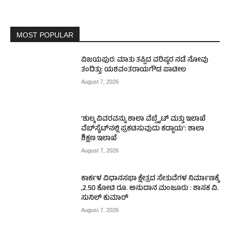
MOST POPULAR
ವಿಜಯಪುರ: ಮಾತು ತಪ್ಪಿದ ವರಿಷ್ಠರ ನಡೆ ನೋವು
ತಂದಿತ್ತು: ಯಶವಂತರಾಯಗೌಡ ಪಾಟೀಲ
August 7, 2026
‘ಶುಲ್ಕ ವಿವರವನ್ನು ಶಾಲಾ ವೆಬ್ಸೈಟ್ ಮತ್ತು ಇಲಾಖೆ
ವೆಬ್‌ಸೈಟ್‌ನಲ್ಲಿ ಪ್ರಕಟಿಸುವುದು ಕಡ್ಡಾಯ’: ಶಾಲಾ
ಶಿಕ್ಷಣ ಇಲಾಖೆ
August 7, 2026
ಕಾರ್ಕಳ ವಿಧಾನಸಭಾ ಕ್ಷೇತ್ರದ ಸೇತುವೆಗಳ ನಿರ್ಮಾಣಕ್ಕೆ
,2.50 ಕೋಟಿ ರೂ. ಅನುದಾನ ಮಂಜೂರು : ಶಾಸಕ ವಿ.
ಸುನಿಲ್ ಕುಮಾರ್
August 7, 2026