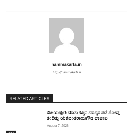
nammakarla.in
http://nammakarla.in
RELATED ARTICLES
ವಿಜಯಪುರ: ಮಾತು ತಪ್ಪಿದ ವರಿಷ್ಠರ ನಡೆ ನೋವು
ತಂದಿತ್ತು: ಯಶವಂತರಾಯಗೌಡ ಪಾಟೀಲ
August 7, 2026
Blog