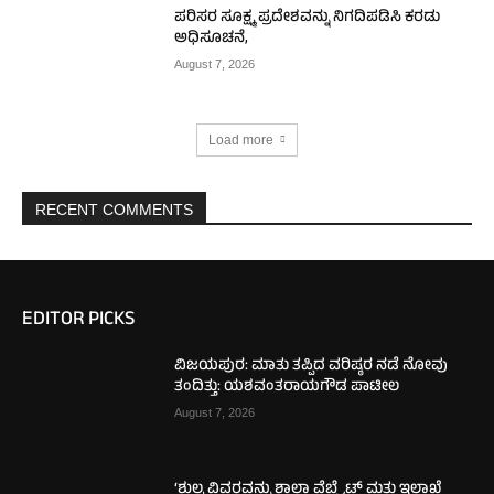
ಪರಿಸರ ಸೂಕ್ಷ್ಮ ಪ್ರದೇಶವನ್ನು ನಿಗದಿಪಡಿಸಿ ಕರಡು
ಅಧಿಸೂಚನೆ,
August 7, 2026
Load more
RECENT COMMENTS
EDITOR PICKS
ವಿಜಯಪುರ: ಮಾತು ತಪ್ಪಿದ ವರಿಷ್ಠರ ನಡೆ ನೋವು
ತಂದಿತ್ತು: ಯಶವಂತರಾಯಗೌಡ ಪಾಟೀಲ
August 7, 2026
‘ಶುಲ್ಕ ವಿವರವನ್ನು ಶಾಲಾ ವೆಬ್ಸೈಟ್ ಮತ್ತು ಇಲಾಖೆ