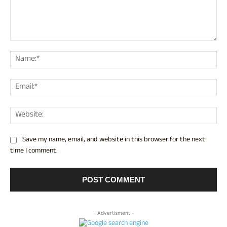
Comment:
Nam
Ema
Web
Save my name, email, and website in this browser for the next
time I comment.
- Advertisment -