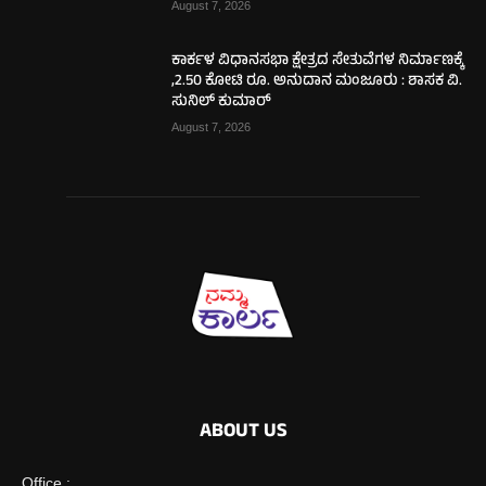
August 7, 2026
ಕಾರ್ಕಳ ವಿಧಾನಸಭಾ ಕ್ಷೇತ್ರದ ಸೇತುವೆಗಳ ನಿರ್ಮಾಣಕ್ಕೆ
,2.50 ಕೋಟಿ ರೂ. ಅನುದಾನ ಮಂಜೂರು : ಶಾಸಕ ವಿ.
ಸುನಿಲ್ ಕುಮಾರ್
August 7, 2026
ABOUT US
Office :