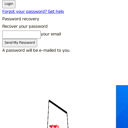
Forgot your password? Get help
Password recovery
Recover your password
your email
A password will be e-mailed to you.
C
25.5
Udupi
Friday, August 7, 2026
Sign in / Join
Buy now!