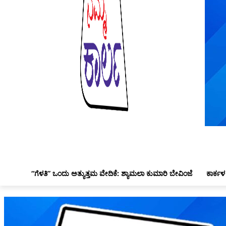
“ಗೆಳತಿ” ಒಂದು ಅತ್ಯುತ್ತಮ ವೇದಿಕೆ: ಶ್ಯಾಮಲಾ ಕುಮಾರಿ ಬೇವಿಂಜೆ
ಕಾರ್ಕಳ