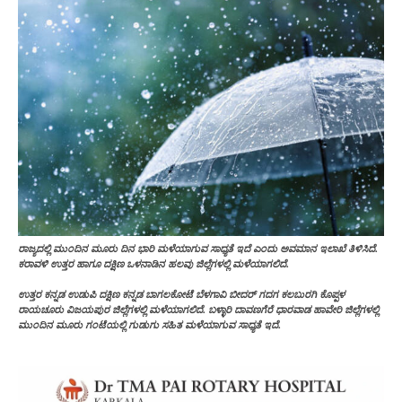
ರಾಜ್ಯದಲ್ಲಿ ಮುಂದಿನ ಮೂರು ದಿನ ಭಾರಿ ಮಳೆಯಾಗುವ ಸಾಧ್ಯತೆ ಇದೆ ಎಂದು ಅವಮಾನ ಇಲಾಖೆ ತಿಳಿಸಿದೆ.
ಕರಾವಳಿ ಉತ್ತರ ಹಾಗೂ ದಕ್ಷಿಣ ಒಳನಾಡಿನ ಹಲವು ಜಿಲ್ಲೆಗಳಲ್ಲಿ ಮಳೆಯಾಗಲಿದೆ.
ಉತ್ತರ ಕನ್ನಡ ಉಡುಪಿ ದಕ್ಷಿಣ ಕನ್ನಡ ಬಾಗಲಕೋಟೆ ಬೆಳಗಾವಿ ಬೀದರ್ ಗದಗ ಕಲಬುರಗಿ ಕೊಪ್ಪಳ
ರಾಯಚೂರು ವಿಜಯಪುರ ಜಿಲ್ಲೆಗಳಲ್ಲಿ ಮಳೆಯಾಗಲಿದೆ. ಬಳ್ಳಾರಿ ದಾವಣಗೆರೆ ಧಾರವಾಡ ಹಾವೇರಿ ಜಿಲ್ಲೆಗಳಲ್ಲಿ
ಮುಂದಿನ ಮೂರು ಗಂಟೆಯಲ್ಲಿ ಗುಡುಗು ಸಹಿತ ಮಳೆಯಾಗುವ ಸಾಧ್ಯತೆ ಇದೆ.