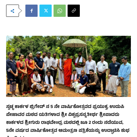
ಸ್ವಚ್ಛ ಕಾರ್ಕಳ ಬ್ರಿಗೇಡ್ ನ 5 ನೇ ವಾರ್ಷಿಕೋತ್ಸವದ ಪ್ರಯುಕ್ತ, ಉಡುಪಿ
ಪೇಜಾವರ ಮಠದ ಯತಿಗಳಾದ ಶ್ರೀ ವಿಶ್ವಪ್ರಸನ್ನತೀರ್ಥ ಶ್ರೀಪಾದರು
ಕಾರ್ಕಳದ ಶ್ರೀಗುರು ರಾಘವೇಂದ್ರ ಮಠದಲ್ಲಿ ಜೂ 2 ರಂದು ನಡೆಯುವ,
5ನೇ ವರ್ಷದ ವಾರ್ಷಿಕೋತ್ಸವ ಆಮಂತ್ರಣ ಪತ್ರಿಕೆಯನ್ನು ಉದ್ಘಾಟಿಸಿ ಶುಭ