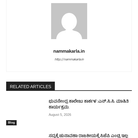
nammakarla.in
http://nammakarla.in
RELATED ARTICLES
ಭುವನೇಂದ್ರ ಕಾಲೇಜು ಕಾರ್ಕಳ :ಎನ್.ಸಿ.ಸಿ. ಮಾಹಿತಿ
ಕಾರ್ಯಕ್ರಮ.
August 5, 2026
Blog
ಸದ್ಯಕ್ಕೆ ಚುನಾವಣಾ ರಾಜಕೀಯಕ್ಕೆ ಸಿಜೆಪಿ ಎಂಟ್ರಿ ಇಲ್ಲ: