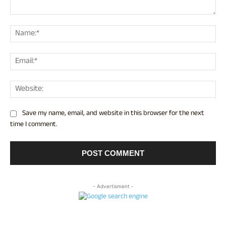
Comment:
Nam
Ema
Web
Save my name, email, and website in this browser for the next
time I comment.
- Advertisment -