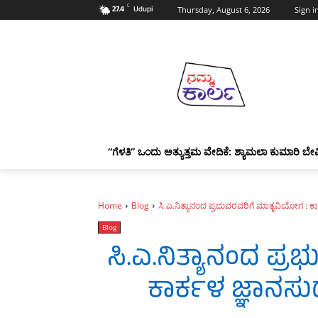
C
27.4
Udupi
Thursday, August 6, 2026
Sign in
“ಗೆಳತಿ” ಒಂದು ಅತ್ಯುತ್ತಮ ವೇದಿಕೆ: ಶ್ಯಾಮಲಾ ಕುಮಾರಿ ಬೇವ
Home
Blog
ಸಿ.ಎ.ನಿತ್ಯಾನಂದ ಪ್ರಭುವರವರಿಗೆ ಮಾತೃವಿಯೋಗ : ಕಾರ್
Blog
ಸಿ.ಎ.ನಿತ್ಯಾನಂದ ಪ್
ಕಾರ್ಕಳ ಜ್ಞಾನಸುಧ