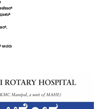
ು
ಅಜೆಕಾರ್
ಸುಧಾಕರ್
ೂರ್,
ತ್ ಅವರು