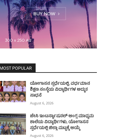
MOST POPULAR
ಯೋಗಾಸನ ಸ್ಪರ್ಧೆಯಲ್ಲಿ, ವರ್ಧಮಾನ
ಶಿಕ್ಷಣ ಸಂಸ್ಥೆಯ ವಿದ್ಯಾರ್ಥಿಗಳ ಅದ್ಭುತ
ಸಾಧನೆ
August 6, 2026
ಜೇಸಿ ಇಂಟರ್ನ್ಯಾಷನಲ್ ಆಂಗ್ಲ ಮಾಧ್ಯಮ
ಶಾಲೆಯ ವಿದ್ಯಾರ್ಥಿಗಳು, ಯೋಗಾಸನ
ಸ್ಪರ್ಧೆಯಲ್ಲಿ ಜಿಲ್ಲಾ ಮಟ್ಟಕ್ಕೆ ಆಯ್ಕೆ
August 6, 2026