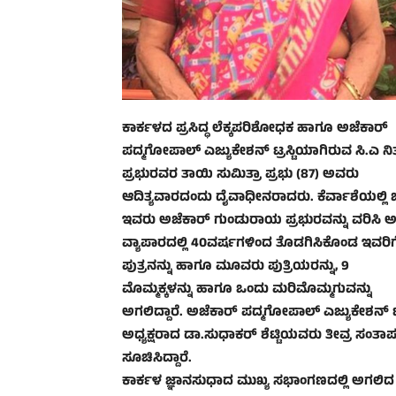
ಕಾರ್ಕಳದ ಪ್ರಸಿದ್ಧ ಲೆಕ್ಕಪರಿಶೋಧಕ ಹಾಗೂ ಅಜೆಕಾರ್
ಪದ್ಮಗೋಪಾಲ್ ಎಜ್ಯುಕೇಶನ್ ಟ್ರಸ್ಟಿಯಾಗಿರುವ ಸಿ.ಎ ನಿ
ಪ್ರಭುರವರ ತಾಯಿ ಸುಮಿತ್ರಾ ಪ್ರಭು (87) ಅವರು
ಆದಿತ್ಯವಾರದಂದು ದೈವಾಧೀನರಾದರು. ಕೆರ್ವಾಶೆಯಲ್ಲಿ 
ಇವರು ಅಜೆಕಾರ್ ಗುಂಡುರಾಯ ಪ್ರಭುರವನ್ನು ವರಿಸಿ 
ವ್ಯಾಪಾರದಲ್ಲಿ 40ವರ್ಷಗಳಿಂದ ತೊಡಗಿಸಿಕೊಂಡ ಇವರಿಗ
ಪುತ್ರನನ್ನು ಹಾಗೂ ಮೂವರು ಪುತ್ರಿಯರನ್ನು, 9
ಮೊಮ್ಮಕ್ಕಳನ್ನು ಹಾಗೂ ಒಂದು ಮರಿಮೊಮ್ಮಗುವನ್ನು
ಅಗಲಿದ್ದಾರೆ. ಅಜೆಕಾರ್ ಪದ್ಮಗೋಪಾಲ್ ಎಜ್ಯುಕೇಶನ್ ಟ್ರ
ಅಧ್ಯಕ್ಷರಾದ ಡಾ.ಸುಧಾಕರ್ ಶೆಟ್ಟಿಯವರು ತೀವ್ರ ಸಂತಾ
ಸೂಚಿಸಿದ್ದಾರೆ.
ಕಾರ್ಕಳ ಜ್ಞಾನಸುಧಾದ ಮುಖ್ಯ ಸಭಾಂಗಣದಲ್ಲಿ ಅಗಲಿದ