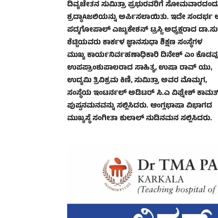
ದಿವ್ಯಚೇತನ ಸುಮಿತ್ರಾ ಪ್ರಭುರವರಿಗೆ ಸೋಮವಾರದಂದ
ಶ್ರದ್ಧಾAಜಲಿಯನ್ನು ಅರ್ಪಿಸಲಾಯಿತು. ಇದೇ ಸಂದರ್ಭ 
ಪದ್ಮಗೋಪಾಲ್ ಎಜ್ಯುಕೇಶನ್ ಟ್ರಸ್ಟಿ ಅಧ್ಯಕ್ಷರಾದ ಡಾ.
ಶೆಟ್ಟಿಯವರು ಕಾರ್ಕಳ ಜ್ಞಾನಸುಧಾ ಶಿಕ್ಷಣ ಸಂಸ್ಥೆಗಳ
ಮುಖ್ಯ ಕಾರ್ಯನಿರ್ವಹಣಾಧಿಕಾರಿ ದಿನೇಶ್ ಎಂ ಕೊಡವ
ಉಪಪ್ರಾಂಶುಪಾಲರಾದ ಸಾಹಿತ್ಯ, ಉಷಾ ರಾವ್ ಯು,
ಉದ್ಯಮಿ ತ್ರಿವಿಕ್ರಮ ಕಿಣಿ, ಸುಮಿತ್ರಾ ಅವರ ಮೊಮ್ಮಗ,
ಸಂಸ್ಥೆಯ ಇಂಟರ್ನಲ್ ಅಡಿಟರ್ ಸಿ.ಎ ವಿಘ್ನೇಶ್ ಕಾಮ
ಪುಷ್ಪನಮನವನ್ನು ಸಲ್ಲಿಸಿದರು. ಆಂಗ್ಲಭಾಷಾ ವಿಭಾಗದ
ಮುಖ್ಯಸ್ಥೆ ಸಂಗೀತಾ ಕುಲಾಲ್ ನುಡಿನಮನ ಸಲ್ಲಿಸಿದರು.