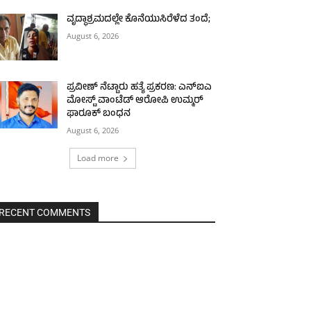
ವೃದ್ಧಾಶ್ರಮದಲ್ಲೇ ಕೊನೆಯುಸಿರೆಳೆದ ತಂದೆ;
August 6, 2026
ಪ್ರವೀಣ್ ನೆಟ್ಟಾರು ಹತ್ಯೆ ಪ್ರಕರಣ: ಎನ್‌ಐಎ
ಮೋಸ್ಟ್‌ ವಾಂಟೆಡ್‌ ಆರೋಪಿ ಉಮ್ಮರ್
ಫಾರೂಕ್ ಬಂಧನ
August 6, 2026
Load more
RECENT COMMENTS