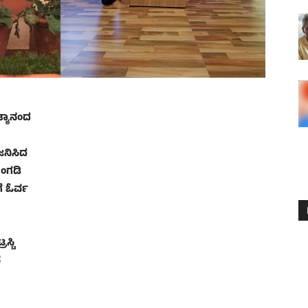
ತ್ಯಾನಂದ
ಜನಿಸಿದ
ಅಂಗಡಿ
ೆ ಓರ್ವ
ಸ್ಟಿ
ಪ