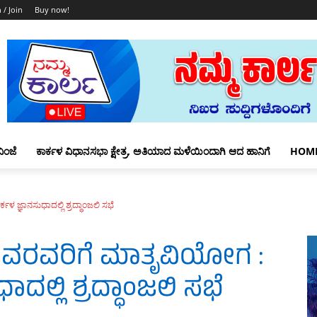
 / Join
Buy now!
ಿಂಜೆ
ಕಾರ್ಕಳ ವಿಧಾನಸಭಾ ಕ್ಷೇತ್ರ, ಅತಿಯಾದ ಮಳೆಯಿಂದಾಗಿ ಆದ ಹಾನಿಗೆ
HOM
ಕಳ ಜ್ಞಾನಸುಧಾದಲ್ಲಿ ಶ್ರದ್ಧಾಂಜಲಿ ಸಭೆ
ರಭುವರವರಿಗೆ ಮಾತೃವಿಯೋಗ :
ಾದಲ್ಲಿ ಶ್ರದ್ಧಾಂಜಲಿ ಸಭೆ