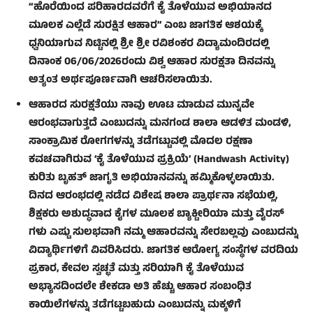
“ಹೊರೆಯಿಂದ ಪರಿಹಾರದವರೆಗೆ ಕೈ ತೊಳೆಯುವ ಅಭಿಯಾನದ
ಮೂಲಕ ಎಲ್ಲೆಡೆ ಸುರಕ್ಷಿತ ಆಹಾರ” ಎಂಬ ಜಾಗತಿಕ ಆಶಯಕ್ಕೆ
ಧ್ವನಿಯಾಗುವ ನಿಟ್ಟಿನಲ್ಲಿ ಶ್ರೀ ಶ್ರೀ ರವಿಶಂಕರ ವಿದ್ಯಾಮಂದಿರದಲ್ಲಿ
ದಿನಾಂಕ 06/06/2026ರಂದು ವಿಶ್ವ ಆಹಾರ ಸುರಕ್ಷತಾ ದಿನವನ್ನು
ಅತ್ಯಂತ ಅರ್ಥಪೂರ್ಣವಾಗಿ ಆಚರಿಸಲಾಯಿತು.
ಆಹಾರದ ಸುರಕ್ಷತೆಯು ನಾವು ಊಟ ಮಾಡುವ ಮುನ್ನವೇ
ಆರಂಭವಾಗುತ್ತದೆ ಎಂಬುದನ್ನು ಮನಗಂಡ ಶಾಲಾ ಆಡಳಿತ ಮಂಡಳಿ,
ಸಾಂಕ್ರಾಮಿಕ ರೋಗಗಳನ್ನು ತಡೆಗಟ್ಟುವಲ್ಲಿ ಮೊದಲ ರಕ್ಷಣಾ
ಕವಚವಾಗಿರುವ ‘ಕೈ ತೊಳೆಯುವ ಪ್ರಕ್ರಿಯೆ’ (Handwash Activity)
ಕುರಿತು ಬೃಹತ್ ಜಾಗೃತಿ ಅಭಿಯಾನವನ್ನು ಹಮ್ಮಿಕೊಳ್ಳಲಾಯಿತು.
ದಿನದ ಆರಂಭದಲ್ಲಿ ನಡೆದ ವಿಶೇಷ ಶಾಲಾ ಪ್ರಾರ್ಥನಾ ಸಭೆಯಲ್ಲಿ,
ಶಿಕ್ಷಕರು ಅಶುದ್ಧವಾದ ಕೈಗಳ ಮೂಲಕ ಬ್ಯಾಕ್ಟೀರಿಯಾ ಮತ್ತು ವೈರಸ್
ಗಳು ಎಷ್ಟು ಸುಲಭವಾಗಿ ನಮ್ಮ ಆಹಾರವನ್ನು ಸೇರಬಲ್ಲವು ಎಂಬುದನ್ನು
ವಿದ್ಯಾರ್ಥಿಗಳಿಗೆ ವಿವರಿಸಿದರು. ಜಾಗತಿಕ ಆರೋಗ್ಯ ಸಂಸ್ಥೆಗಳ ವರದಿಯ
ಪ್ರಕಾರ, ಕೇವಲ ಸ್ವಚ್ಛತೆ ಮತ್ತು ಸರಿಯಾಗಿ ಕೈ ತೊಳೆಯುವ
ಅಭ್ಯಾಸದಿಂದಲೇ ಶೇಕಡಾ ಅತಿ ಹೆಚ್ಚು ಆಹಾರ ಸಂಬಂಧಿತ
ಕಾಯಿಲೆಗಳನ್ನು ತಡೆಗಟ್ಟಬಹುದು ಎಂಬುದನ್ನು ಮಕ್ಕಳಿಗೆ