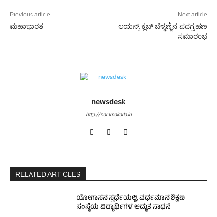
Previous article
Next article
ಮಹಾಭಾರತ
ಲಯನ್ಸ್ ಕ್ಲಬ್ ಬೆಳ್ಮಣ್ಣಿನ ಪದಗ್ರಹಣ
ಸಮಾರಂಭ
newsdesk
http://nammakarla.in
RELATED ARTICLES
ಯೋಗಾಸನ ಸ್ಪರ್ಧೆಯಲ್ಲಿ, ವರ್ಧಮಾನ ಶಿಕ್ಷಣ
ಸಂಸ್ಥೆಯ ವಿದ್ಯಾರ್ಥಿಗಳ ಅದ್ಭುತ ಸಾಧನೆ