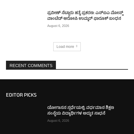
ಪ್ರವೀಣ್ ನೆಟ್ಟಾರು ಹತ್ಯೆ ಪ್ರಕರಣ: ಎನ್‌ಐಎ ಮೋಸ್ಟ್‌
ವಾಂಟೆಡ್‌ ಆರೋಪಿ ಉಮ್ಮರ್ ಫಾರೂಕ್ ಬಂಧನ
August 6, 2026
Load more
RECENT COMMENTS
EDITOR PICKS
ಯೋಗಾಸನ ಸ್ಪರ್ಧೆಯಲ್ಲಿ, ವರ್ಧಮಾನ ಶಿಕ್ಷಣ
ಸಂಸ್ಥೆಯ ವಿದ್ಯಾರ್ಥಿಗಳ ಅದ್ಭುತ ಸಾಧನೆ
August 6, 2026