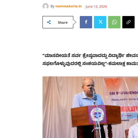
By
nammakarla.in
June 13, 2024
Share
“ಮಾನವೀಯತೆ ಸರ್ವ ಶ್ರೇಷ್ಠವಾದದ್ದು ವಿದ್ಯಾರ್ಥಿ 
ಸಫಲಗೊಳ್ಳುವುದರಲ್ಲಿ ಸಂಶಯವಿಲ್ಲ”-ಕಮಲಾಕ್ಷ ಕಾಮ