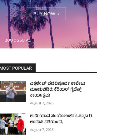
MOST POPULAR
ಎಕ್ಸಲೆಂಟ್ ಪದವಿಪೂರ್ವ ಕಾಲೇಜು
ಮೂಡುಬಿದಿರೆ: ಕೆರಿಯರ್ ಗೈಡೆನ್ಸ್
ಕಾರ್ಯಕ್ರಮ
August 7, 2026
ಶಾಮಿಯಾನ ಸಂಯೋಜಕರ ಒಕ್ಕೂಟ ರಿ.
ಉಡುಪಿ ವತಿಯಿಂದ,
August 7, 2026