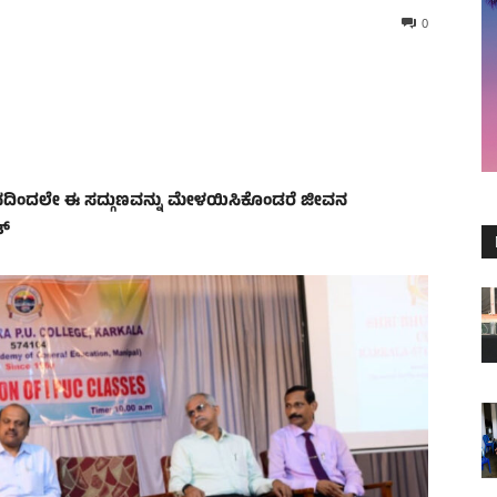
0
ಜೀವನದಿಂದಲೇ ಈ ಸದ್ಗುಣವನ್ನು ಮೇಳಯಿಸಿಕೊಂಡರೆ ಜೀವನ
ತ್