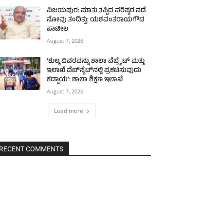
ವಿಜಯಪುರ: ಮಾತು ತಪ್ಪಿದ ವರಿಷ್ಠರ ನಡೆ
ನೋವು ತಂದಿತ್ತು: ಯಶವಂತರಾಯಗೌಡ
ಪಾಟೀಲ
August 7, 2026
‘ಶುಲ್ಕ ವಿವರವನ್ನು ಶಾಲಾ ವೆಬ್ಸೈಟ್ ಮತ್ತು
ಇಲಾಖೆ ವೆಬ್‌ಸೈಟ್‌ನಲ್ಲಿ ಪ್ರಕಟಿಸುವುದು
ಕಡ್ಡಾಯ’: ಶಾಲಾ ಶಿಕ್ಷಣ ಇಲಾಖೆ
August 7, 2026
Load more
RECENT COMMENTS