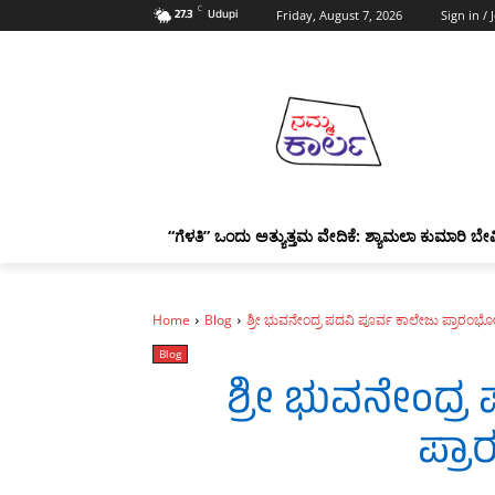
C
27.3
Udupi
Friday, August 7, 2026
Sign in / 
“ಗೆಳತಿ” ಒಂದು ಅತ್ಯುತ್ತಮ ವೇದಿಕೆ: ಶ್ಯಾಮಲಾ ಕುಮಾರಿ ಬೇವ
Home
Blog
ಶ್ರೀ ಭುವನೇಂದ್ರ ಪದವಿ ಪೂರ್ವ ಕಾಲೇಜು ಪ್ರಾರಂಭೋ
Blog
ಶ್ರೀ ಭುವನೇಂದ್
ಪ್ರ