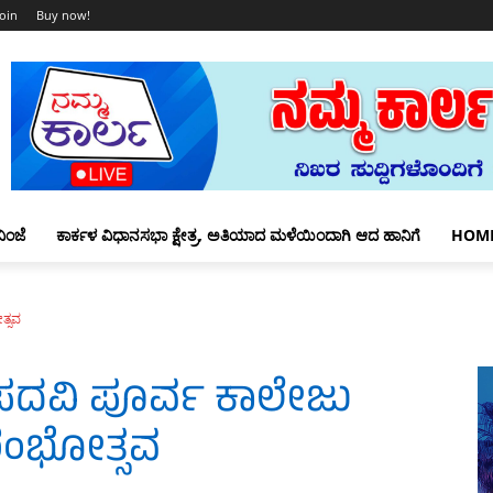
Join
Buy now!
ಿಂಜೆ
ಕಾರ್ಕಳ ವಿಧಾನಸಭಾ ಕ್ಷೇತ್ರ, ಅತಿಯಾದ ಮಳೆಯಿಂದಾಗಿ ಆದ ಹಾನಿಗೆ
HOM
ತ್ಸವ
ರ ಪದವಿ ಪೂರ್ವ ಕಾಲೇಜು
ಾರಂಭೋತ್ಸವ