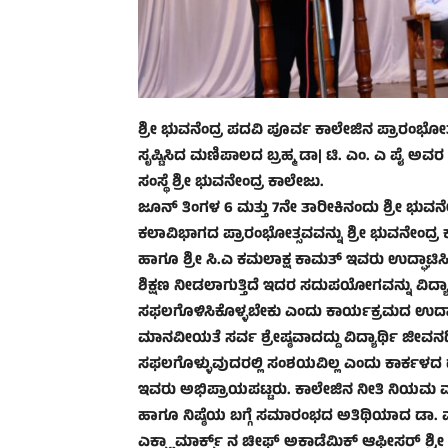
ಶ್ರೀ ಭುವನೆಂದ್ರ ಪದವಿ ಪೂರ್ವ ಕಾಲೇಜಿನ ಪ್ರಾರಂಭೋತ್ಸವ 
ಸೃಷ್ಟಿಸಿದ ಮಣಿಪಾಲದ ಬ್ರಹ್ಮ ಡಾ| ಟಿ. ಎಂ. ಎ ಪೈ ಅವರ 
ಸಂಸ್ಥೆ ಶ್ರೀ ಭುವನೇಂದ್ರ ಕಾಲೇಜು.
ಜೂನ್ ತಿಂಗಳ 6 ಮತ್ತು 7ನೇ ತಾರೀಕಿನಂದು ಶ್ರೀ ಭುವನೇ
ಕಲಾವಿಭಾಗದ ಪ್ರಾರಂಭೋತ್ಸವವನ್ನು ಶ್ರೀ ಭುವನೇಂದ್ರ
ಹಾಗೂ ಶ್ರೀ ಸಿ.ಎ ಕಮಲಾಕ್ಷ ಕಾಮತ್ ಇವರು ಉದ್ಘಾಟಿಸಿದ
ಶಿಕ್ಷಣ ನೀಡಲಾಗುತ್ತಿದೆ ಇದರ ಸದುಪಯೋಗವನ್ನು ವಿದ್ಯಾ
ಸಫಲಗೊಳಿಸಿಕೊಳ್ಳಬೇಕು ಎಂದು ಕಾರ್ಯಕ್ರಮದ ಉದ್ಘಾಟ
ಮಾನವೀಯತೆ ಸರ್ವ ಶ್ರೇಷ್ಠವಾದದ್ದು ವಿದ್ಯಾರ್ಥಿ ಜ
ಸಫಲಗೊಳ್ಳುವುದರಲ್ಲಿ ಸಂಶಯವಿಲ್ಲ ಎಂದು ಕಾರ್ಕಳದ ದಾ
ಇವರು ಅಭಿಪ್ರಾಯಪಟ್ಟರು. ಕಾಲೇಜಿನ ನೀತಿ ನಿಯಮ ಮತ್ತು 
ಹಾಗೂ ನಿಷ್ಠೆಯ ಬಗ್ಗೆ ಸಮಾರಂಭದ ಅತಿಥಿಯಾದ ಡಾ. 
ಎಕ್ಸ್ಟ್ರಾ ಮಾರ್ಕ್ಸ್ ನ ಚೀಫ್ ಅಕಾಡೆಮಿಕ್ ಆಫೀಸರ್ ಶ್ರೀ