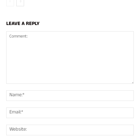
LEAVE A REPLY
Comment:
Nam
Ema
Web