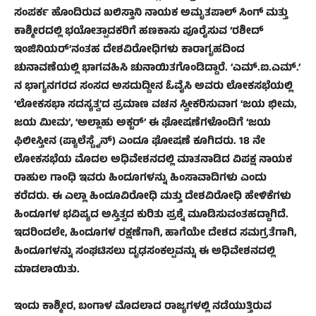
ಸಂಪರ್ಕ ಹೊಂದಿರುವ ಖಲಿಸ್ತಾನಿ ನಾಯಕ ಅಮೃತಪಾಲ್ ಸಿಂಗ್ ಮತ್ತು
ಕಾಶ್ಮೀರದಲ್ಲಿ ಭಯೋತ್ಪಾದಕರಿಗೆ ಹಣಕಾಸು ಪೂರೈಸುವ ‘ರಶೀದ್
ಇಂಜಿನಿಯರ್’ನಂತಹ ದೇಶವಿರೋಧಿಗಳು ಕಾರಾಗೃಹದಿಂದ
ಚುನಾವಣೆಯಲ್ಲಿ ಭಾಗವಹಿಸಿ ಚುನಾಯಿತಗೊಂಡಿದ್ದಾರೆ. ‘ಎಮ್.ಐ.ಎಮ್.’
ನ ಭಾಗ್ಯನಗರದ ಸಂಸದ ಅಸದುದ್ದೀನ ಓವೈಸಿ ಅವರು ಲೋಕಸಭೆಯಲ್ಲಿ
‘ಲೋಕಸಭಾ ಸದಸ್ಯತ್ವ’ದ ಪ್ರಮಾಣ ವಚನ ಸ್ವೀಕರಿಸುವಾಗ ‘ಜಯ ಭೀಮ,
ಜಯ ಮೀಮ’, ‘ಅಲ್ಲಾಹು ಅಕ್ಬರ್’ ಈ ಘೋಷಣೆಗಳೊಂದಿಗೆ ‘ಜಯ
ಫಿಲೀಸ್ತೀನ (ಪ್ಯಾಲೆಸ್ಟೈನ್) ಎಂದೂ ಘೋಷಣೆ ಕೂಗಿದರು. 18 ನೇ
ಲೋಕಸಭೆಯ ಮೊದಲ ಅಧಿವೇಶನದಲ್ಲಿ ಮಾತನಾಡಿದ ವಿಪಕ್ಷ ನಾಯಕ
ರಾಹುಲ ಗಾಂಧಿ ಇವರು ಹಿಂದೂಗಳನ್ನು ಹಿಂಸಾವಾದಿಗಳು ಎಂದು
ಕರೆದರು. ಈ ಎಲ್ಲಾ ಹಿಂದೂವಿರೋಧಿ ಮತ್ತು ದೇಶವಿರೋಧಿ ಹೇಳಿಕೆಗಳು
ಹಿಂದೂಗಳ ಭವಿಷ್ಯದ ಅಸ್ತಿತ್ವದ ಕುರಿತು ಪ್ರಶ್ನೆ ಮೂಡಿಸುವಂತಹದ್ದಾಗಿದೆ.
ಇದರಿಂದಲೇ, ಹಿಂದೂಗಳ ರಕ್ಷಣೆಗಾಗಿ, ಹಾಗೆಯೇ ದೇಶದ ಸಮಗ್ರತೆಗಾಗಿ,
ಹಿಂದೂಗಳನ್ನು ಸಂಘಟಿಸಲು ದೃಢಸಂಕಲ್ಪವನ್ನು ಈ ಅಧಿವೇಶನದಲ್ಲಿ
ಮಾಡಲಾಯಿತು.
ಇಂದು ಕಾಶ್ಮೀರ, ಬಂಗಾಳ ಮೊದಲಾದ ರಾಜ್ಯಗಳಲ್ಲಿ ನಡೆಯುತ್ತಿರುವ