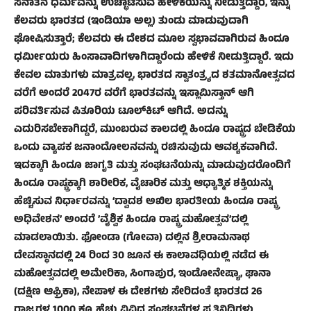
ಸನಾತನ ಧರ್ಮವನ್ನು ಉಚ್ಛಾಟಿಸುವ ಹೇಳಿಕೆಯನ್ನು ನೀಡುತ್ತಿದ್ದಾರೆ, ಇನ್ನು
ಕೆಲವರು ಭಾರತದ (ಇಂಡಿಯಾ ಅಲ್ಲ) ತುಂಡು ಮಾಡುವುದಾಗಿ
ಘೋಷಿಸುತ್ತಾರೆ; ಕೆಲವರು ಈ ದೇಶದ ಮೂಲ ಸ್ವಭಾವವಾಗಿರುವ ಹಿಂದೂ
ಧರ್ಮೀಯರು ಹಿಂಸಾವಾದಿಗಳಾಗಿದ್ದಾರೆಂದು ಹೇಳಿಕೆ ನೀಡುತ್ತಿದ್ದಾರೆ. ಇದು
ಕೇವಲ ಮಾತುಗಳು ಮಾತ್ರವಲ್ಲ, ಭಾರತದ ಸ್ವಾತಂತ್ರ್ಯದ ಶತಮಾನೋತ್ಸವದ
ವರೆಗೆ ಅಂದರೆ 2047ರ ವರೆಗೆ ಭಾರತವನ್ನು ಇಸ್ಲಾಮಿಸ್ತಾನ್ ಆಗಿ
ಪರಿವರ್ತಿಸುವ ಪಿತೂರಿಯ ಟೂಲ್‌ಕಿಟ್ ಆಗಿದೆ. ಅದನ್ನು
ಎದುರಿಸಬೇಕಾಗಿದ್ದರೆ, ಮುಂಬರುವ ಕಾಲದಲ್ಲಿ ಹಿಂದೂ ರಾಷ್ಟ್ರದ ಬೇಡಿಕೆಯ
ಒಂದು ವ್ಯಾಪಕ ಜನಾಂದೋಲನವನ್ನು ರಚಿಸುವುದು ಆವಶ್ಯಕವಾಗಿದೆ.
ಇದಕ್ಕಾಗಿ ಹಿಂದೂ ಜಾಗೃತಿ ಮತ್ತು ಸಂಘಟನೆಯನ್ನು ಮಾಡುವುದರೊಂದಿಗೆ
ಹಿಂದೂ ರಾಷ್ಟ್ರಕ್ಕಾಗಿ ಶಾರೀರಿಕ, ವೈಚಾರಿಕ ಮತ್ತು ಆಧ್ಯಾತ್ಮಿಕ ಶಕ್ತಿಯನ್ನು
ಹೆಚ್ಚಿಸುವ ನಿರ್ಧಾರವನ್ನು ‘ದ್ವಾದಶ ಅಖಿಲ ಭಾರತೀಯ ಹಿಂದೂ ರಾಷ್ಟ್ರ
ಅಧಿವೇಶನ’ ಅಂದರೆ ’ವೈಶ್ವಿಕ ಹಿಂದೂ ರಾಷ್ಟ್ರ ಮಹೋತ್ಸವ’ದಲ್ಲಿ
ಮಾಡಲಾಯಿತು. ಫೋಂಡಾ (ಗೋವಾ) ದಲ್ಲಿನ ಶ್ರೀರಾಮನಾಥ
ದೇವಸ್ಥಾನದಲ್ಲಿ 24 ರಿಂದ 30 ಜೂನ ಈ ಕಾಲಾವಧಿಯಲ್ಲಿ ನಡೆದ ಈ
ಮಹೋತ್ಸವದಲ್ಲಿ ಅಮೇರಿಕಾ, ಸಿಂಗಾಪುರ, ಇಂಡೋನೇಷ್ಯಾ, ಘಾನಾ
(ದಕ್ಷಿಣ ಆಫ್ರಿಕಾ), ನೇಪಾಳ ಈ ದೇಶಗಳು ಸೇರಿದಂತೆ ಭಾರತದ 26
ರಾಜ್ಯಗಳ 1000 ಕ್ಕೂ ಹೆಚ್ಚು ವಿವಿಧ ಸಂಘಟನೆಗಳ ಪ್ರತಿನಿಧಿಗಳು