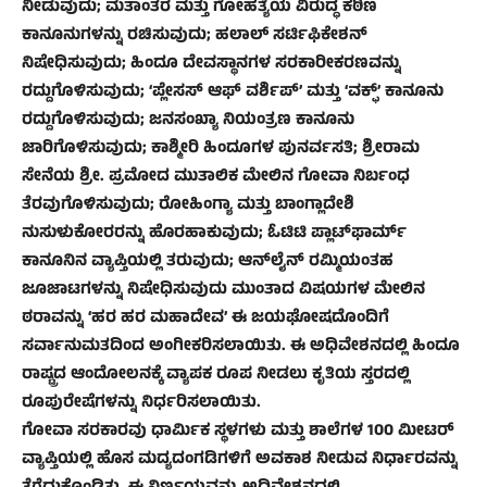
ನೀಡುವುದು; ಮತಾಂತರ ಮತ್ತು ಗೋಹತ್ಯೆಯ ವಿರುದ್ಧ ಕಠಿಣ
ಕಾನೂನುಗಳನ್ನು ರಚಿಸುವುದು; ಹಲಾಲ್ ಸರ್ಟಿಫಿಕೇಶನ್
ನಿಷೇಧಿಸುವುದು; ಹಿಂದೂ ದೇವಸ್ಥಾನಗಳ ಸರಕಾರೀಕರಣವನ್ನು
ರದ್ದುಗೊಳಿಸುವುದು; ‘ಪ್ಲೇಸಸ್ ಆಫ್ ವರ್ಶಿಪ್’ ಮತ್ತು ‘ವಕ್ಫ್’ ಕಾನೂನು
ರದ್ದುಗೊಳಿಸುವುದು; ಜನಸಂಖ್ಯಾ ನಿಯಂತ್ರಣ ಕಾನೂನು
ಜಾರಿಗೊಳಿಸುವುದು; ಕಾಶ್ಮೀರಿ ಹಿಂದೂಗಳ ಪುನರ್ವಸತಿ; ಶ್ರೀರಾಮ
ಸೇನೆಯ ಶ್ರೀ. ಪ್ರಮೋದ ಮುತಾಲಿಕ ಮೇಲಿನ ಗೋವಾ ನಿರ್ಬಂಧ
ತೆರವುಗೊಳಿಸುವುದು; ರೋಹಿಂಗ್ಯಾ ಮತ್ತು ಬಾಂಗ್ಲಾದೇಶಿ
ನುಸುಳುಕೋರರನ್ನು ಹೊರಹಾಕುವುದು; ಓಟಿಟಿ ಪ್ಲಾಟ್‌ಫಾರ್ಮ್
ಕಾನೂನಿನ ವ್ಯಾಪ್ತಿಯಲ್ಲಿ ತರುವುದು; ಆನ್‌ಲೈನ್ ರಮ್ಮಿಯಂತಹ
ಜೂಜಾಟಗಳನ್ನು ನಿಷೇಧಿಸುವುದು ಮುಂತಾದ ವಿಷಯಗಳ ಮೇಲಿನ
ಠರಾವನ್ನು ‘ಹರ ಹರ ಮಹಾದೇವ’ ಈ ಜಯಘೋಷದೊಂದಿಗೆ
ಸರ್ವಾನುಮತದಿಂದ ಅಂಗೀಕರಿಸಲಾಯಿತು. ಈ ಅಧಿವೇಶನದಲ್ಲಿ ಹಿಂದೂ
ರಾಷ್ಟ್ರದ ಆಂದೋಲನಕ್ಕೆ ವ್ಯಾಪಕ ರೂಪ ನೀಡಲು ಕೃತಿಯ ಸ್ತರದಲ್ಲಿ
ರೂಪುರೇಷೆಗಳನ್ನು ನಿರ್ಧರಿಸಲಾಯಿತು.
ಗೋವಾ ಸರಕಾರವು ಧಾರ್ಮಿಕ ಸ್ಥಳಗಳು ಮತ್ತು ಶಾಲೆಗಳ 100 ಮೀಟರ್
ವ್ಯಾಪ್ತಿಯಲ್ಲಿ ಹೊಸ ಮದ್ಯದಂಗಡಿಗಳಿಗೆ ಅವಕಾಶ ನೀಡುವ ನಿರ್ಧಾರವನ್ನು