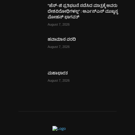
“ಜೆನ್-ಜಿ ಪ್ರತಿಭಟನೆ ನಡೆಸಿದ ಮಾತ್ರಕ್ಕೆ ಅವರು
ದೇಶವಿರೋಧಿಗಳಲ್ಲ” : ಆರ್ಎಸ್ಎಸ್ ಮುಖ್ಯಸ್ಥ
ಮೋಹನ್ ಭಾಗವತ್
August 7, 2026
ಹವಾಮಾನ ವರದಿ
August 7, 2026
ಮಹಾಭಾರತ
August 7, 2026