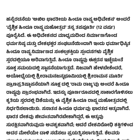
ಹನ್ನೆರಡನೆಯ ‘ಅಖಿಲ ಭಾರತೀಯ ಹಿಂದೂ ರಾಷ್ಟ್ರ ಅಧಿವೇಶನ’ ಅಂದರೆ
‘ವೈಶ್ವಿಕ ಹಿಂದೂ ರಾಷ್ಟ್ರ ಮಹೋತ್ಸವ’ ತನ್ನ ತಪಪೂರ್ತಿ (12 ವರ್ಷ)
ಪೂರೈಸಿದೆ. ಈ ಅಧಿವೇಶನದ ಮಾಧ್ಯಮದಿಂದ ನಿರ್ಮಾಣಗೊಂಡ
ಧರ್ಮನಿಷ್ಠ ಮತ್ತು ದೇಶಭಕ್ತರ ಸಂಘಟನೆಯಿಂದಾಗಿ ಇಂದು ಧರ್ಮಾಧಿಷ್ಠಿತ
ಹಿಂದೂ ರಾಷ್ಟ್ರ ನಿರ್ಮಾಣದ ಸಂಕಲ್ಪಶಕ್ತಿಯ ಸ್ಪಂದನಗಳು ವೈಶ್ವಿಕ
ಸ್ತರದಲ್ಲಿಯೂ ಅರಿವಾಗುತ್ತಿವೆ. ಹಿಂದೂ ರಾಷ್ಟ್ರವು ಈಶ್ವರನ ಇಚ್ಛೆಯಂತೆ
ಸೂಕ್ತ ಸಮಯದಲ್ಲಿ ಸ್ಥಾಪನೆಯಾಗುತ್ತದೆ. ನಿಜವಾಗಿ ಹೇಳಬೇಕೆಂದರೆ,
ಅಯೋಧ್ಯೆಯಲ್ಲಿ ಶ್ರೀರಾಮನಜನ್ಮಭೂಮಿಯಲ್ಲಿ ಶ್ರೀರಾಮನ ಮೂರ್ತಿ
ಪ್ರಾಣಪ್ರತಿಷ್ಠಾಪನೆಯಾಗಿ ಸೂಕ್ಷ ದಲ್ಲಿ ‘ರಾಮ ರಾಜ್ಯ’ವು ಅಂದರೆ ಹಿಂದೂ
ರಾಷ್ಟ್ರವು ಪ್ರಾರಂಭವಾಗಿದೆ. ಇದನ್ನು ಪೂರ್ಣರೂಪದಲ್ಲಿ ಸಾಕಾರಗೊಳಿಸಲು
ಕೃತಿಯ ಸ್ತರದಲ್ಲಿ ದಿಶೆಯನ್ನು ಈ ವೈಶ್ವಿಕ ಹಿಂದೂ ರಾಷ್ಟ್ರ ಮಹೋತ್ಸವದಲ್ಲಿ
ನಿರ್ಧರಿಸಲಾಯಿತು. ಸನಾತನ ಹಿಂದೂ ಧರ್ಮವು ಭಾರತದ ಆತ್ಮವಾಗಿದೆ.
ಭಾರತ ದೇಶವು ಜೀವಂತವಾಗಿರಬೇಕಾಗಿದ್ದರೆ, ಈ ಆತ್ಮವು
ಸುರಕ್ಷಿತವಾಗಿರುವುದು ಅವಶ್ಯಕವಾಗಿದೆ; ಆದರೆ ದೇಶವಿರೋಧಿ ಶಕ್ತಿಗಳಿಂದ
ಅದರ ಮೇಲೆಯೇ ದಾಳಿ ನಡೆಸಲು ಪ್ರಯತ್ನಿಸಲಾಗುತ್ತಿವೆ. ಕೆಲವರು