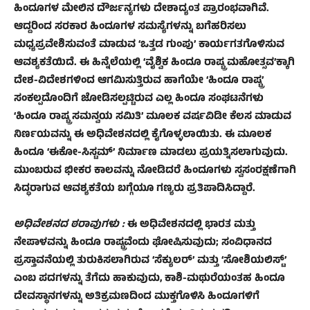
ಹಿಂದೂಗಳ ಮೇಲಿನ ದೌರ್ಜನ್ಯಗಳು ದೇಶಾದ್ಯಂತ ಪ್ರಾರಂಭವಾಗಿವೆ.
ಆದ್ದರಿಂದ ಸರಕಾರ ಹಿಂದೂಗಳ ಸಮಸ್ಯೆಗಳನ್ನು ಬಗೆಹರಿಸಲು
ಮಧ್ಯಪ್ರವೇಶಿಸುವಂತೆ ಮಾಡುವ ‘ಒತ್ತಡ ಗುಂಪು’ ಕಾರ್ಯಗತಗೊಳಿಸುವ
ಆವಶ್ಯಕತೆಯಿದೆ. ಈ ಹಿನ್ನೆಲೆಯಲ್ಲಿ ‘ವೈಶ್ವಿಕ ಹಿಂದೂ ರಾಷ್ಟ್ರ ಮಹೋತ್ಸವ’ಕ್ಕಾಗಿ
ದೇಶ-ವಿದೇಶಗಳಿಂದ ಆಗಮಿಸುತ್ತಿರುವ ಹಾಗೆಯೇ ‘ಹಿಂದೂ ರಾಷ್ಟ್ರ’
ಸಂಕಲ್ಪದೊಂದಿಗೆ ಜೋಡಿಸಲ್ಪಟ್ಟಿರುವ ಎಲ್ಲ ಹಿಂದೂ ಸಂಘಟನೆಗಳು
‘ಹಿಂದೂ ರಾಷ್ಟ್ರ ಸಮನ್ವಯ ಸಮಿತಿ’ ಮೂಲಕ ವರ್ಷವಿಡೀ ಕೆಲಸ ಮಾಡುವ
ನಿರ್ಣಯವನ್ನು ಈ ಅಧಿವೇಶನದಲ್ಲಿ ಕೈಗೊಳ್ಳಲಾಯಿತು. ಈ ಮೂಲಕ
ಹಿಂದೂ ‘ಈಕೋ-ಸಿಸ್ಟಮ್’ ನಿರ್ಮಾಣ ಮಾಡಲು ಪ್ರಯತ್ನಿಸಲಾಗುವುದು.
ಮುಂಬರುವ ಭೀಕರ ಕಾಲವನ್ನು ನೋಡಿದರೆ ಹಿಂದೂಗಳು ಸ್ವಸಂರಕ್ಷಣೆಗಾಗಿ
ಸಿದ್ಧರಾಗುವ ಆವಶ್ಯಕತೆಯ ಬಗ್ಗೆಯೂ ಗಣ್ಯರು ಪ್ರತಿಪಾದಿಸಿದ್ದಾರೆ.
ಅಧಿವೇಶನದ ಠರಾವುಗಳು :
ಈ ಅಧಿವೇಶನದಲ್ಲಿ ಭಾರತ ಮತ್ತು
ನೇಪಾಳವನ್ನು ಹಿಂದೂ ರಾಷ್ಟ್ರವೆಂದು ಘೋಷಿಸುವುದು; ಸಂವಿಧಾನದ
ಪ್ರಸ್ತಾವನೆಯಲ್ಲಿ ತುರುಕಿಸಲಾಗಿರುವ ‘ಸೆಕ್ಯುಲರ್’ ಮತ್ತು ‘ಸೋಶಿಯಲಿಸ್ಟ್’
ಎಂಬ ಪದಗಳನ್ನು ತೆಗೆದು ಹಾಕುವುದು, ಕಾಶಿ-ಮಥುರೆಯಂತಹ ಹಿಂದೂ
ದೇವಸ್ಥಾನಗಳನ್ನು ಅತಿಕ್ರಮಣದಿಂದ ಮುಕ್ತಗೊಳಿಸಿ ಹಿಂದೂಗಳಿಗೆ