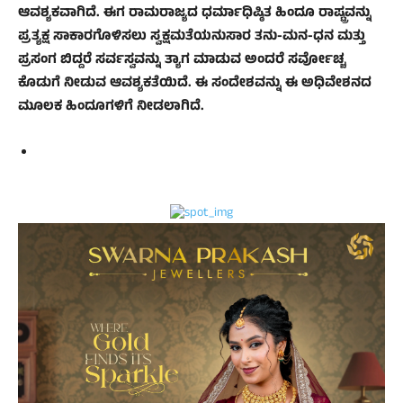
ಆವಶ್ಯಕವಾಗಿದೆ. ಈಗ ರಾಮರಾಜ್ಯದ ಧರ್ಮಾಧಿಷ್ಠಿತ ಹಿಂದೂ ರಾಷ್ಟ್ರವನ್ನು
ಪ್ರತ್ಯಕ್ಷ ಸಾಕಾರಗೊಳಿಸಲು ಸ್ವಕ್ಷಮತೆಯನುಸಾರ ತನು-ಮನ-ಧನ ಮತ್ತು
ಪ್ರಸಂಗ ಬಿದ್ದರೆ ಸರ್ವಸ್ವವನ್ನು ತ್ಯಾಗ ಮಾಡುವ ಅಂದರೆ ಸರ್ವೋಚ್ಚ
ಕೊಡುಗೆ ನೀಡುವ ಆವಶ್ಯಕತೆಯಿದೆ. ಈ ಸಂದೇಶವನ್ನು ಈ ಅಧಿವೇಶನದ
ಮೂಲಕ ಹಿಂದೂಗಳಿಗೆ ನೀಡಲಾಗಿದೆ.