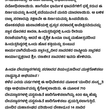
ತೆಗೆದುಕೊಂಡಿತ್ತು. ಈ ನಿರ್ಣಯವನ್ನು ಅಧಿವೇಶನದಲ್ಲಿ
ವಿರೋಧಿಸಲಾಯಿತು. ಹಾಗೆಯೇ ಧಾರ್ಮಿಕ ಭಾವನೆಗಳಿಗೆ ಧಕ್ಕೆ ತರುವ ಈ
ನಿರ್ಣಯವನ್ನು ಹಿಂದಕ್ಕೆ ಪಡೆಯುವಂತೆ ಮನವಿ ಮಾಡಲಾಯಿತು. ಆ ಬಳಿಕ
ರಾಜ್ಯ ಸರಕಾರವು ತಕ್ಷಣವೇ ಈ ನಿರ್ಣಯವನ್ನು ಹಿಂಪಡೆಯಿತು.
ಲೋಕಸಭೆಯ ಚುನಾವಣೆಯಲ್ಲಿ ಪ್ರಸ್ತುತ ಸರಕಾರಕ್ಕೆ ಅಪೇಕ್ಷಿತವಿರುವಷ್ಟು
ಸ್ಥಾನ ದೊರಕದ ಕಾರಣ, ಹಿಂದುತ್ವನಿಷ್ಠರಲ್ಲಿ ಒಂದು ರೀತಿಯ
ನಿರಾಶೆಯಾಗಿತ್ತು; ಆದರೆ ಈ ವೈಶ್ವಿಕ ಹಿಂದೂ ರಾಷ್ಟ್ರ ಮಹೋತ್ಸವದಿಂದ
ಹಿಂದುತ್ವನಿಷ್ಠರಲ್ಲಿ ಒಂದು ಹೊಸ ಶಕ್ತಿಯನ್ನು ತುಂಬುವ
ಕಾರ್ಯವಾಗಿದೆಯೆಂದು ಸ್ವಾತಂತ್ರ್ಯವೀರ ಸಾವರಕರ ರಾಷ್ಟ್ರೀಯ ಸ್ಮಾರಕದ
ಕಾರ್ಯಾಧ್ಯಕ್ಷರಾದ ಶ್ರೀ. ರಣಜೀತ ಸಾವರಕರ ಇವರು ಹೇಳಿದರು.
ಹಿಂದೂ ದೇವಸ್ಥಾನಗಳನ್ನು ಸರಕಾರದ ನಿಯಂತ್ರಣದಿಂದ ಮುಕ್ತಗೊಳಿಸಲು
ರಾಷ್ಟ್ರವ್ಯಾಪಿ ಅಭಿಯಾನ !
ಕಳೆದ ಎರಡು ವರ್ಷಗಳಲ್ಲಿ ಈ ಅಧಿವೇಶನದ ಮೂಲಕ ‘ಮಂದಿರ ಸಂಸ್ಕೃತಿ
ರಕ್ಷಾ ಅಭಿಯಾನ’ವನ್ನು ಕೈಗೊಳ್ಳಲಾಯಿತು. ಈ ಮೂಲಕ 710
ದೇವಸ್ಥಾನಗಳಲ್ಲಿ ವಸ್ತ್ರಸಂಹಿತೆ ಜಾರಿಗೊಳಿಸಲಾಗಿದ್ದು, 400 ಕ್ಕೂ ಹೆಚ್ಚು
ದೇವಸ್ಥಾನಗಳಲ್ಲಿ ವಸ್ತ್ರಸಂಹಿತೆ ಜಾರಿಗೊಳಿಸಲು ಪ್ರಯತ್ನಿಸಲಾಗುತ್ತಿದೆ.
ಮಂದಿರ ಮಹಾಸಂಘದ ವತಿಯಿಂದ ದೇಶಾದ್ಯಂತ 14 ಸಾವಿರ