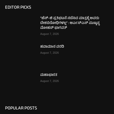
EDITOR PICKS
“ಜೆನ್-ಜಿ ಪ್ರತಿಭಟನೆ ನಡೆಸಿದ ಮಾತ್ರಕ್ಕೆ ಅವರು
ದೇಶವಿರೋಧಿಗಳಲ್ಲ” : ಆರ್ಎಸ್ಎಸ್ ಮುಖ್ಯಸ್ಥ
ಮೋಹನ್ ಭಾಗವತ್
August 7, 2026
ಹವಾಮಾನ ವರದಿ
August 7, 2026
ಮಹಾಭಾರತ
August 7, 2026
POPULAR POSTS