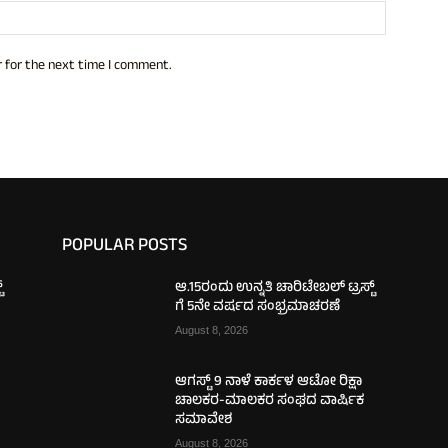
Website:
 for the next time I comment.
POPULAR POSTS
‌
ಆ.15ರಂದು ಉನ್ನತಿ ಚಾರಿಟೇಬಲ್ ಟ್ರಸ್ಟ್‌
ಗೆ 5ನೇ ವರ್ಷದ ಸಂಭ್ರಮಾಚರಣೆ
August 8, 2026
ಆಗಸ್ಟ್ 9 ನಾಳೆ ಕಾರ್ಕಳ ಆಟೋ ರಿಕ್ಷಾ
ಚಾಲಕರ-ಮಾಲಕರ ಸಂಘದ ವಾರ್ಷಿಕ
ಸಮಾವೇಶ
August 8, 2026