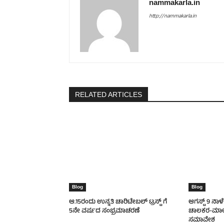
nammakarla.in
http://nammakarla.in
RELATED ARTICLES
Blog
Blog
ಆ.15ರಂದು ಉನ್ನತಿ ಚಾರಿಟೇಬಲ್ ಟ್ರಸ್ಟ್‌ ಗೆ
ಆಗಸ್ಟ್ 9 ನಾಳ
5ನೇ ವರ್ಷದ ಸಂಭ್ರಮಾಚರಣೆ
ಚಾಲಕರ-ಮಾಲ
ಸಮಾವೇಶ