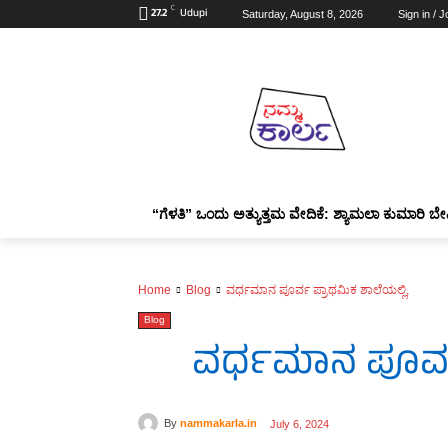
C
27.2
Udupi
Saturday, August 8, 2026
Sign in / J
“ಗೆಳತಿ” ಒಂದು ಅತ್ಯುತ್ತಮ ವೇದಿಕೆ: ಶ್ಯಾಮಲಾ ಕುಮಾರಿ ಬೇ
Home
Blog
ವರ್ಧಮಾನ ಪೂರ್ವ ಪ್ರಾಥಮಿಕ ಶಾಲೆಯಲ್ಲಿ,
Blog
ವರ್ಧಮಾನ ಪೂರ್ವ 
By
nammakarla.in
July 6, 2024