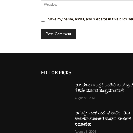
Save my name, email, and website in this browser
EDITOR PICKS
ಆ.15ರಂದು ಉನ್ನತಿ ಚಾರಿಟೇಬಲ್ ಟ್ರಸ್ಟ್
ಗೆ 5ನೇ ವರ್ಷದ ಸಂಭ್ರಮಾಚರಣೆ
August 8, 2026
ಆಗಸ್ಟ್ 9 ನಾಳೆ ಕಾರ್ಕಳ ಆಟೋ ರಿಕ್ಷಾ
ಚಾಲಕರ-ಮಾಲಕರ ಸಂಘದ ವಾರ್ಷಿಕ
ಸಮಾವೇಶ
August 8, 2026