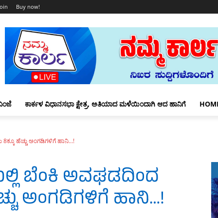
Join
Buy now!
ಿಂಜೆ
ಕಾರ್ಕಳ ವಿಧಾನಸಭಾ ಕ್ಷೇತ್ರ, ಅತಿಯಾದ ಮಳೆಯಿಂದಾಗಿ ಆದ ಹಾನಿಗೆ
HOM
8ಕ್ಕೂ ಹೆಚ್ಚು ಅಂಗಡಿಗಳಿಗೆ ಹಾನಿ…!
ಯಲ್ಲಿ ಬೆಂಕಿ ಅವಘಡದಿಂದ
್ಚು ಅಂಗಡಿಗಳಿಗೆ ಹಾನಿ…!