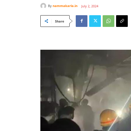
By
nammakarla.in
July 2, 2024
Share