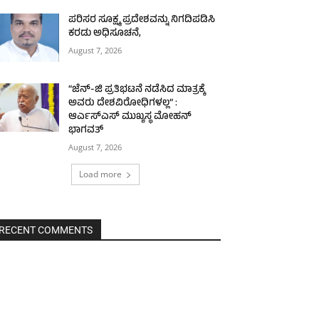
ಪರಿಸರ ಸೂಕ್ಷ್ಮ ಪ್ರದೇಶವನ್ನು ನಿಗದಿಪಡಿಸಿ
ಕರಡು ಅಧಿಸೂಚನೆ,
August 7, 2026
“ಜೆನ್-ಜಿ ಪ್ರತಿಭಟನೆ ನಡೆಸಿದ ಮಾತ್ರಕ್ಕೆ
ಅವರು ದೇಶವಿರೋಧಿಗಳಲ್ಲ” :
ಆರ್ಎಸ್ಎಸ್ ಮುಖ್ಯಸ್ಥ ಮೋಹನ್
ಭಾಗವತ್
August 7, 2026
Load more
RECENT COMMENTS