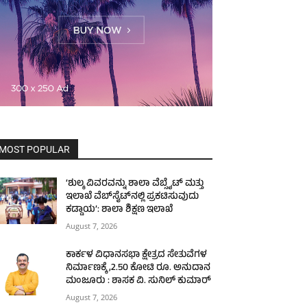
MOST POPULAR
‘ಶುಲ್ಕ ವಿವರವನ್ನು ಶಾಲಾ ವೆಬ್ಸೈಟ್ ಮತ್ತು
ಇಲಾಖೆ ವೆಬ್‌ಸೈಟ್‌ನಲ್ಲಿ ಪ್ರಕಟಿಸುವುದು
ಕಡ್ಡಾಯ’: ಶಾಲಾ ಶಿಕ್ಷಣ ಇಲಾಖೆ
August 7, 2026
ಕಾರ್ಕಳ ವಿಧಾನಸಭಾ ಕ್ಷೇತ್ರದ ಸೇತುವೆಗಳ
ನಿರ್ಮಾಣಕ್ಕೆ ,2.50 ಕೋಟಿ ರೂ. ಅನುದಾನ
ಮಂಜೂರು : ಶಾಸಕ ವಿ. ಸುನಿಲ್ ಕುಮಾರ್
August 7, 2026