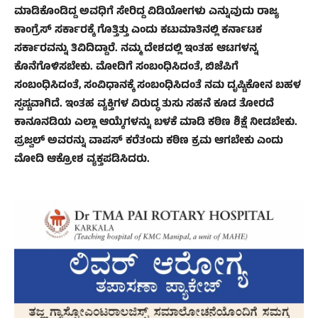
ಮಾಡಿಕೊಂಡಿದ್ದ ಅವಧಿಗೆ ಸೇರಿದ್ದ ವಿಡಿಯೋಗಳು ಎನ್ನುವುದು ರಾಜ್ಯ
ಕಾಂಗ್ರೆಸ್ ಸರ್ಕಾರಕ್ಕೆ ಗೊತ್ತಿತ್ತು ಎಂದು ಕಟುಮಾತಿನಲ್ಲಿ ಕರ್ನಾಟಕ
ಸರ್ಕಾರವನ್ನು ತಿವಿದಿದ್ದಾರೆ. ನಮ್ಮ ದೇಶದಲ್ಲಿ ಇಂತಹ ಆಟಗಳನ್ನ
ಕೊನೆಗೊಳಿಸಬೇಕು. ಮೋದಿಗೆ ಸಂಬಂಧಿಸಿದಂತೆ, ಬಿಜೆಪಿಗೆ
ಸಂಬಂಧಿಸಿದಂತೆ, ಸಂವಿಧಾನಕ್ಕೆ ಸಂಬಂಧಿಸಿದಂತೆ ನಮ ದೃಷ್ಟಿಕೋನ ಬಹಳ
ಸ್ಪಷ್ಟವಾಗಿದೆ. ಇಂತಹ ವ್ಯಕ್ತಿಗಳ ವಿರುದ್ಧ ತುಸು ಸಹನೆ ಕೂಡ ತೋರದೆ
ಕಾನೂನಡಿಯ ಎಲ್ಲಾ ಆಯ್ಕೆಗಳನ್ನು ಬಳಕೆ ಮಾಡಿ ಕಠಿಣ ಶಿಕ್ಷೆ ನೀಡಬೇಕು.
ಪ್ರಜ್ವಲ್‌ ಅವರನ್ನು ವಾಪಸ್‌ ಕರೆತಂದು ಕಠಿಣ ಕ್ರಮ ಆಗಬೇಕು ಎಂದು
ಮೋದಿ ಆಕ್ರೋಶ ವ್ಯಕ್ತಪಡಿಸಿದರು.