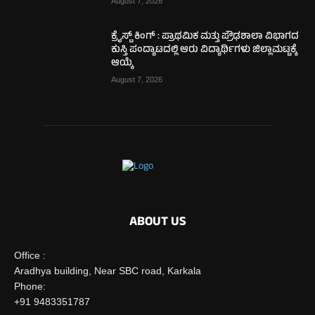
August 7, 2026
ಕ್ರೈಸ್ಟ್ ಕಿಂಗ್ : ಪ್ರಾಥಮಿಕ ಮತ್ತು ಪ್ರೌಢಶಾಲಾ ವಿಭಾಗದ
ಕುಸ್ತಿ ಪಂದ್ಯಾಟದಲ್ಲಿ ಆರು ವಿದ್ಯಾರ್ಥಿಗಳು ಜಿಲ್ಲಾಮಟ್ಟಕ್ಕೆ
ಆಯ್ಕೆ
August 7, 2026
ABOUT US
Office :
Aradhya building, Near SBC road, Karkala
Phone:
+91 9483351787