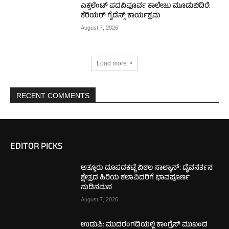
ಎಕ್ಸಲೆಂಟ್ ಪದವಿಪೂರ್ವ ಕಾಲೇಜು ಮೂಡುಬಿದಿರೆ:
ಕೆರಿಯರ್ ಗೈಡೆನ್ಸ್ ಕಾರ್ಯಕ್ರಮ
August 7, 2026
Load more
RECENT COMMENTS
EDITOR PICKS
ಅತ್ತೂರು ದೂಪದಕಟ್ಟೆ ವಿಠಲ ಸಾಲ್ಯಾನ್: ದೈವನರ್ತನ
ಕ್ಷೇತ್ರದ ಹಿರಿಯ ಕಲಾವಿದರಿಗೆ ಭಾವಪೂರ್ಣ
ನುಡಿನಮನ
August 7, 2026
ಉಡುಪಿ: ಮುದರಂಗಡಿಯಲ್ಲಿ ಕಾಂಗ್ರೆಸ್ ಮುಖಂಡ