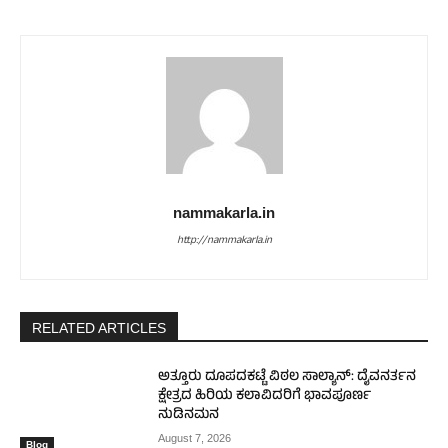
nammakarla.in
http://nammakarla.in
RELATED ARTICLES
ಅತ್ತೂರು ದೂಪದಕಟ್ಟೆ ವಿಠಲ ಸಾಲ್ಯಾನ್: ದೈವನರ್ತನ
ಕ್ಷೇತ್ರದ ಹಿರಿಯ ಕಲಾವಿದರಿಗೆ ಭಾವಪೂರ್ಣ
ನುಡಿನಮನ
August 7, 2026
Blog