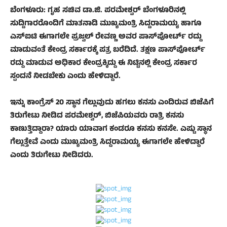
ಬೆಂಗಳೂರು: ಗೃಹ ಸಚಿವ ಡಾ.ಜಿ. ಪರಮೇಶ್ವರ್‌ ಬೆಂಗಳೂರಿನಲ್ಲಿ
ಸುದ್ದಿಗಾರರೊಂದಿಗೆ ಮಾತನಾಡಿ ಮುಖ್ಯಮಂತ್ರಿ ಸಿದ್ದರಾಮಯ್ಯ ಹಾಗೂ
ಎಸ್‌ಐಟಿ ಈಗಾಗಲೇ ಪ್ರಜ್ವಲ್‌ ರೇವಣ್ಣ ಅವರ ಪಾಸ್‌ಪೋರ್ಟ್‌ ರದ್ದು
ಮಾಡುವಂತೆ ಕೇಂದ್ರ ಸರ್ಕಾರಕ್ಕೆ ಪತ್ರ ಬರೆದಿದೆ. ತಕ್ಷಣ ಪಾಸ್‌ಪೋರ್ಟ್‌
ರದ್ದು ಮಾಡುವ ಅಧಿಕಾರ ಕೇಂದ್ರಕ್ಕಿದ್ದು ಈ ನಿಟ್ಟಿನಲ್ಲಿ ಕೇಂದ್ರ ಸರ್ಕಾರ
ಸ್ಪಂದನೆ ನೀಡಬೇಕು ಎಂದು ಹೇಳಿದ್ದಾರೆ.
ಇನ್ನು ಕಾಂಗ್ರೆಸ್‌ 20 ಸ್ಥಾನ ಗೆಲ್ಲುವುದು ಹಗಲು ಕನಸು ಎಂದಿರುವ ಬಿಜೆಪಿಗೆ
ತಿರುಗೇಟು ನೀಡಿದ ಪರಮೇಶ್ವರ್‌, ಬಿಜೆಪಿಯವರು ರಾತ್ರಿ ಕನಸು
ಕಾಣುತ್ತಿದ್ದಾರಾ? ಯಾರು ಯಾವಾಗ ಕಂಡರೂ ಕನಸು ಕನಸೇ. ಎಷ್ಟು ಸ್ಥಾನ
ಗೆಲ್ಲುತ್ತೇವೆ ಎಂದು ಮುಖ್ಯಮಂತ್ರಿ ಸಿದ್ದರಾಮಯ್ಯ ಈಗಾಗಲೇ ಹೇಳಿದ್ದಾರೆ
ಎಂದು ತಿರುಗೇಟು ನೀಡಿದರು.