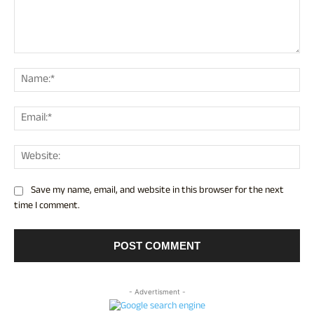
Comment:
Nam
Ema
Web
Save my name, email, and website in this browser for the next
time I comment.
- Advertisment -