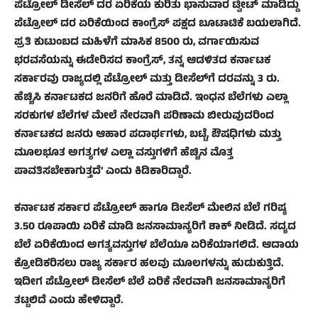
ಪೆಟ್ರೋಲ್ ಡೀಸೆಲ್ ದರ ಏರಿಕೆಯ ಕುರಿತು ಭಾನುವಾರ ಟ್ವೀಟ್‌ ಮಾಡಿದ್ದು
ಪೆಟ್ರೋಲ್‌ ದರ ಏರಿಕೆಯಿಂದ ಕಾಂಗ್ರೆಸ್‌ ಪಕ್ಷದ ಬೂಟಾಟಿಕೆ ಬಯಲಾಗಿದೆ.
ಪ್ರತಿ ಕುಟುಂಬದ ಮಹಿಳೆಗೆ ಮಾಸಿಕ 8500 ರು, ವರ್ಗಾಯಿಸುವ
ಭರವಸೆಯನ್ನು ಈಡೇರಿಸದ ಕಾಂಗ್ರೆಸ್‌, ತನ್ನ ಆಡಳಿತದ ಕರ್ನಾಟಕ
ಸರ್ಕಾರವು ರಾಜ್ಯದಲ್ಲಿ ಪೆಟ್ರೋಲ್ ಮತ್ತು ಡೀಸೆಲ್‌ಗೆ ದರವನ್ನು 3 ರು.
ಹೆಚ್ಚಿಸಿ ಕರ್ನಾಟಕದ ಜನರಿಗೆ ಹೊರೆ ಮಾಡಿದೆ. ಇಂಧನ ಬೆಲೆಗಳು ಎಲ್ಲಾ
ಸರಕುಗಳ ಬೆಲೆಗಳ ಮೇಲೆ ನೇರವಾಗಿ ಪರಿಣಾಮ ಬೀರುವುದರಿಂದ
ಕರ್ನಾಟಕದ ಜನರು ಆಹಾರ ಪದಾರ್ಥಗಳು, ಬಟ್ಟೆ, ಔಷಧಿಗಳು ಮತ್ತು
ಮೂಲಭೂತ ಅಗತ್ಯಗಳ ಎಲ್ಲಾ ವಸ್ತುಗಳಿಗೆ ಹೆಚ್ಚಿನ ಮೊತ್ತ
ಪಾವತಿಸಬೇಕಾಗುತ್ತದೆ’ ಎಂದು ಕಿಡಿಕಾರಿದ್ದಾರೆ.
ಕರ್ನಾಟಕ ಸರ್ಕಾರ ಪೆಟ್ರೋಲ್ ಹಾಗೂ ಡೀಸೆಲ್ ಮೇಲಿನ ಬೆಲೆ ಗರಿಷ್ಠ
3.50 ರೂಪಾಯಿ ಏರಿಕೆ ಮಾಡಿ ಜನಸಾಮಾನ್ಯರಿಗೆ ಶಾಕ್ ನೀಡಿದೆ. ಸದ್ಯದ
ಬೆಲೆ ಏರಿಕೆಯಿಂದ ಅಗತ್ಯವಸ್ತುಗಳ ಬೆಲೆಯೂ ಏರಿಕೆಯಾಗಲಿದೆ. ಆದಾಯ
ಕ್ರೋಡಿಕರಿಸಲು ರಾಜ್ಯ ಸರ್ಕಾರ ಹಲವು ಮೂಲಗಳನ್ನು ಹುಡುಕುತ್ತಿದೆ.
ಇದೀಗ ಪೆಟ್ರೋಲ್ ಡೀಸೆಲ್ ಬೆಲೆ ಏರಿಕೆ ನೇರವಾಗಿ ಜನಸಾಮಾನ್ಯರಿಗೆ
ತಟ್ಟಲಿದೆ ಎಂದು ಹೇಳಿದ್ದಾರೆ.