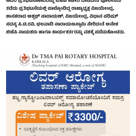
ಆದರೆ ಪ್ರತಿಭಟನಾಕಾರರನ್ನು ಬಿಜೆಪಿ ಕಚೇರಿ ದಾಟದಂತೆ ಪೊಲೀಸರು
ತಡೆದು ಪ್ರತಿಭಟನೆಯಲ್ಲಿ ಪಾಲ್ಗೊಂಡಿದ್ದ ರಾಜ್ಯಾಧ್ಯಕ್ಷ ವಿಜಯೇಂದ್ರ,
ಶಾಸಕರಾದ ಅಶ್ವಥ್ ನಾರಾಯಣ್, ವಿಜಯೇಂದ್ರ, ವಿಧಾನ ಪರಿಷತ್
ಸದಸ್ಯ ಸಿ.ಟಿ.ರವಿ, ಛಲವಾದಿ ನಾರಾಯಣಸ್ವಾಮಿ ಸೇರಿದಂತೆ ಅನೇಕ
ಬಿಜೆಪಿ ನಾಯಕರು ಹಾಗೂ ಕಾರ್ಯಕರ್ತರನ್ನು ವಶಕ್ಕೆ ಪಡೆದುಕೊಂಡರು.