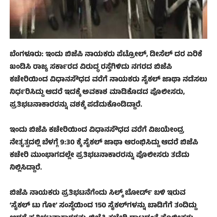
ಬೆಂಗಳೂರು: ಇಂದು ಬಿಜೆಪಿ ನಾಯಕರು ಪೆಟ್ರೋಲ್, ಡೀಸೆಲ್ ದರ ಏರಿಕೆ
ಖಂಡಿಸಿ ರಾಜ್ಯ ಸರ್ಕಾರದ ವಿರುದ್ಧ ರಸ್ತೆಗಿಳಿದು ನಗರದ ಬಿಜೆಪಿ
ಕಚೇರಿಯಿಂದ ವಿಧಾನಸೌಧದ ವರೆಗೆ ನಾಯಕರು ಸೈಕಲ್ ಜಾಥಾ ನಡೆಸಲು
ನಿರ್ಧರಿಸಿದ್ದು ಆದರೆ ಇದಕ್ಕೆ ಅವಕಾಶ ಮಾಡಿಕೊಡದ ಪೊಲೀಸರು,
ಪ್ರತಿಭಟನಾಕಾರರನ್ನು ವಶಕ್ಕೆ ಪಡೆದುಕೊಂಡಿದ್ದಾರೆ.
ಇಂದು ಬಿಜೆಪಿ ಕಚೇರಿಯಿಂದ ವಿಧಾನಸೌಧದ ವರೆಗೆ ವಿಜಯೇಂದ್ರ
ನೇತೃತ್ವದಲ್ಲಿ ಬೆಳಗ್ಗೆ 9:30 ಕ್ಕೆ ಸೈಕಲ್ ಜಾಥಾ ಆರಂಭಿಸಿದ್ದು ಆದರೆ ಬಿಜೆಪಿ
ಕಚೇರಿ ಮುಂಭಾಗದಲ್ಲೇ ಪ್ರತಿಭಟನಾಕಾರರನ್ನು ಪೊಲೀಸರು ತಡೆದು
ನಿಲ್ಲಿಸಿದ್ದಾರೆ.
ಬಿಜೆಪಿ ನಾಯಕರು ಪ್ರತಿಭಟನೆಗೆಂದು ಸಿಲ್ಕ್ ಬೋರ್ಡ್ ಬಳಿ ಇರುವ
‘ಸೈಕಲ್ ಟು ಗೋ’ ಸಂಸ್ಥೆಯಿಂದ 150 ಸೈಕಲ್‌ಗಳನ್ನು ಬಾಡಿಗೆಗೆ ತಂದಿದ್ದು