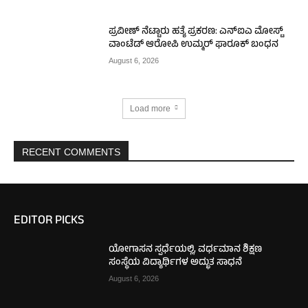
ಪ್ರವೀಣ್ ನೆಟ್ಟಾರು ಹತ್ಯೆ ಪ್ರಕರಣ: ಎನ್‌ಐಎ ಮೋಸ್ಟ್‌
ವಾಂಟೆಡ್‌ ಆರೋಪಿ ಉಮ್ಮರ್ ಫಾರೂಕ್ ಬಂಧನ
August 6, 2026
Load more
RECENT COMMENTS
EDITOR PICKS
ಯೋಗಾಸನ ಸ್ಪರ್ಧೆಯಲ್ಲಿ, ವರ್ಧಮಾನ ಶಿಕ್ಷಣ
ಸಂಸ್ಥೆಯ ವಿದ್ಯಾರ್ಥಿಗಳ ಅದ್ಭುತ ಸಾಧನೆ
August 6, 2026