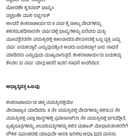
ದ್ವಾದಶೇ ಸರ್ವ ಶಾಸ್ತ್ರವಿತ್
ಷೋಡಶೇ ಕೃತವಾನ್ ಭಾಷ್ಯಂ
ದ್ವಾತ್ರಿಂಶೇ ಮುನಿ ರಭ್ಯಗಾತ್
ಅಂದರೆ ಶಂಕರಾಚಾರ್ಯರು 8 ವರ್ಷಕ್ಕೆ ನಾಲ್ಕು ವೇದಗಳನ್ನು
ಕಲಿತರು,ಹದಿನಾರನೇ ವರ್ಷದಲ್ಲಿ ಭಾಷ್ಯಗಳನ್ನು ಬರೆದರು ಮತ್ತು
ಮೂವತ್ತೆರಡನೇ ವಯಸ್ಸಿನಲ್ಲಿ ಕಾಲವಾದರು.ಜೀವನದಲ್ಲಿ ಒಬ್ಬ ವ್ಯಕ್ತಿ ಎಷ್ಟು
ವರ್ಷ ಬದುಕಿದ್ದಾರೆ ಎನ್ನುವುದಕ್ಕಿಂತ ಅವರು ಬದುಕಿದ್ದಾಗ ಏನು ಸಾಧನೆ
ಮಾಡಿದರು ಎನ್ನುವುದು ಮುಖ್ಯವಾಗುತ್ತದೆ. ಶಂಕರಾಚಾರ್ಯರು ಬದುಕಿದ್ದು
ಕೇವಲ 32 ವರ್ಷ ಮಾತ್ರ.ಆದರೆ ಇವರ ಸಾಧನೆ ಅಪರಿಮಿತ.
ಅಧ್ಯಾತ್ಮದತ್ತ ಒಲವು
ಶಂಕರಾಚಾರ್ಯರು ಚಿಕ್ಕ ವಯಸ್ಸಿನಲ್ಲಿಯೇ
ವೇದಾಭ್ಯಾಸ ಮಾಡಿದರು. 8 ನೇ ವಯಸ್ಸಿನಲ್ಲಿ ವೇದಗಳನ್ನು ಕಲಿತು,12 ನೇ
ವಯಸ್ಸಿನಲ್ಲಿ ಎಲ್ಲಾ ಶಾಸ್ತ್ರಗಳಲ್ಲಿ ಪ್ರವೀಣರಾಗಿ,15 ನೇ ವಯಸ್ಸಿನಲ್ಲಿ ಭಗವದ್ಗೀತೆ,
ಬ್ರಹ್ಮಸೂತ್ರಗಳನ್ನು ,ಉಪನಿಷತ್ತುಗಳನ್ನು ಕಲಿತ ಮಹಾನ್ ಮೇಧಾವಿ.ಶಂಕರರಿಗೆ
ಲೌಕಿಕ ಪ್ರಪಂಚದಲ್ಲಿ ಯಾವುದೇ ಆಸಕ್ತಿ ಇರಲಿಲ್ಲ.ಅಧ್ಯಾತ್ಮದತ್ತ ಮನಸ್ಸು