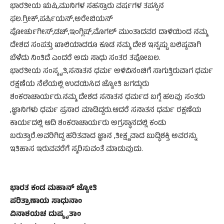
ಭಾರತೀಯ ಋಷಿ,ಮುನಿಗಳ ಸಹಸ್ರಾರು ವರ್ಷಗಳ ತಪಸ್ಸಿನ
ಫಲ.ಗ್ರೀಕ್,ಪರ್ಷಿಯನ್,ಅರೇಬಿಯನ್
ಪೋರ್ಚುಗೀಸ್,ಡಚ್,ಇಂಗ್ಲಿಷ್,ಮೊಗಲ್ ಮುಂತಾದವರ ದಾಳಿಯಿಂದ ನಮ್ಮ
ದೇಶದ ಸಂಪತ್ತು ಖಾಲಿಯಾದರೂ ಕೂಡ ನಮ್ಮ ದೇಶ ಇನ್ನಷ್ಟು ಬಲಿಷ್ಠವಾಗಿ
ಬೆಳೆದು ನಿಂತಿದೆ ಎಂದರೆ ಅದು ಸಾಧು ಸಂತರ ತಪೋಬಲ.
ಭಾರತೀಯ ಸಂಸ್ಕೃತಿ,ಸನಾತನ ಧರ್ಮ ಅಳಿವಿನಂಚಿಗೆ ಸಾಗುತ್ತಿರುವಾಗ ಧರ್ಮ
ರಕ್ಷಣೆಯ ನೆಲೆಯಲ್ಲಿ ಉದಯಿಸಿದ ಜ್ಯೋತಿ ಜಗದ್ಗುರು
ಶಂಕರಾಚಾರ್ಯರು.ನಮ್ಮ ದೇಶದ ಸನಾತನ ಧರ್ಮದ ಬಗ್ಗೆ ಹಲವು ಸಂತರು
,ಜ್ಞಾನಿಗಳು ಧರ್ಮ ಪ್ರಸಾರ ಮಾಡಿದ್ದರು.ಆದರೆ ಸನಾತನ ಧರ್ಮ ರಕ್ಷಣೆಯ
ಕಾರ್ಯದಲ್ಲಿ ಆದಿ ಶಂಕರಾಚಾರ್ಯರು ಅಗ್ರಸ್ಥಾನದಲ್ಲಿ ಕಂಡು
ಬರುತ್ತಾರೆ.ಅವರಿಗಿದ್ದ ಹರಿತವಾದ ಜ್ಞಾನ ,ತೀಕ್ಷ್ಣವಾದ ಬುದ್ಧಿಶಕ್ತಿ ಅವರನ್ನು
ಇತಿಹಾಸ ಇರುವವರೆಗೆ ಸ್ಮರಿಸುವಂತೆ ಮಾಡುವುದು.
ಭಾರತ ಕಂಡ ಮಹಾನ್ ಜ್ಯೋತಿ
ಪರಿತ್ರಾಣಾಯ ಸಾಧುನಾಂ
ವಿನಾಶಯಚ ದುಷ್ಕೃತಾಂ