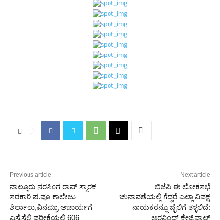
Previous article
Next article
ನಾಲ್ಕೂರು ನರಸಿಂಗ ರಾವ್ ಸ್ಮಾರಕ
ಬಿಜೆಪಿ ಈ ಲೋಕಸಭೆ
ಸರಕಾರಿ ಪ.ಪೂ ಕಾಲೇಜು‌
ಚುನಾವಣೆಯಲ್ಲಿ ಗೆದ್ದರೆ ಎಲ್ಲಾ ವಿಪಕ್ಷ
ಶಿರ್ಲಾಲು,ವಿನಮ್ರಾ ಅಚಾರ್ಯಗೆ
ನಾಯಕರನ್ನೂ ಜೈಲಿಗೆ ತಳ್ಳಲಿದೆ:
ಎಸ್ಸೆಸೆಲ್ಸಿ ಪರೀಕ್ಷೆಯಲ್ಲಿ 606
ಅರವಿಂದ್ ಕೇಜ್ರಿವಾಲ್