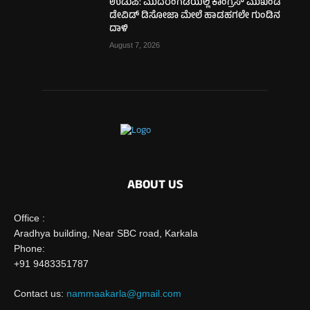
ಉಡುಪಿ: ಮುದರಂಗಡಿಯಲ್ಲಿ ಕಾಂಗ್ರೆಸ್ ಮುಖಂಡ
ಡೇವಿಡ್ ಡಿಸೋಜಾ ಮೇಲೆ ಹಾಡಹಗಲೇ ಗುಂಡಿನ
ದಾಳಿ
August 7, 2026
ABOUT US
Office :
Aradhya building, Near SBC road, Karkala
Phone:
+91 9483351787
Contact us:
nammaakarla@gmail.com