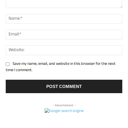
Comment:
Nam
Ema
Web
Save my name, email, and website in this browser for the next
time I comment.
- Advertisment -