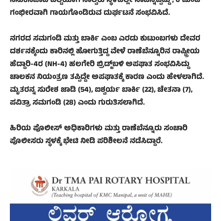
ನಸುಕಿನಜಾವ ಪಲ್ಟಿಯಾಗಿ ನಾಲ್ವರು ಸ್ಥಳದಲ್ಲೇ ಸಾವನ್ನಪ್ಪಿದ್ದು , 6 ಮಂದಿ
ಗಂಭೀರವಾಗಿ ಗಾಯಗೊಂಡಿರುವ ದುರ್ಘಟನೆ ಸಂಭವಿಸಿದೆ.
ನಗರದ ಸಮಗಂಡಿ ಮತ್ತು ಬಾರ್ಕಿ ಎಂಬ ಎರಡು ಕುಟುಂಬಗಳು ದೇವರ
ದರ್ಶನಕ್ಕೆಂದು ಕಾರಿನಲ್ಲಿ ಹೋಗುತ್ತಿದ್ದ ವೇಳೆ ರಾಣೆಬೆನ್ನೂರಿನ ರಾಷ್ಟ್ರೀಯ
ಹೆದ್ದಾರಿ-4ರ (NH-4) ಹಲಗೇರಿ ಬ್ರಿಡ್ಜ್‌ಬಳಿ ಅಪಘಾತ ಸಂಭವಿಸಿದ್ದು
ಚಾಲಕನ ನಿಯಂತ್ರಣ ತಪ್ಪಿದ್ದೇ ಅಪಘಾತಕ್ಕೆ ಕಾರಣ ಎಂದು ಹೇಳಲಾಗಿದೆ.
ಮೃತರನ್ನ ಸುರೇಶ ಜಾಡಿ (54), ಐಶ್ವರ್ಯ ಬಾರ್ಕಿ (22), ಚೇತನಾ (7),
ಪವಿತ್ರಾ ಸಮಗಂಡಿ (28) ಎಂದು ಗುರುತಿಸಲಾಗಿದೆ.
ಹಿರಿಯ ಪೊಲೀಸ್ ಅಧಿಕಾರಿಗಳು ಮತ್ತು ರಾಣೆಬೆನ್ನೂರು ಸಂಚಾರಿ
ಪೊಲೀಸರು ಸ್ಥಳಕ್ಕೆ ಭೇಟಿ ನೀಡಿ ಪರಿಶೀಲನೆ ನಡೆಸಿದ್ದಾರೆ.