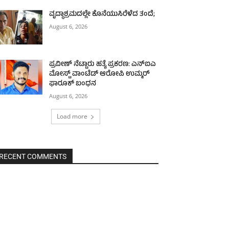
ವೃದ್ಧಾಶ್ರಮದಲ್ಲೇ ಕೊನೆಯುಸಿರೆಳೆದ ತಂದೆ;
August 6, 2026
ಪ್ರವೀಣ್ ನೆಟ್ಟಾರು ಹತ್ಯೆ ಪ್ರಕರಣ: ಎನ್‌ಐಎ
ಮೋಸ್ಟ್‌ ವಾಂಟೆಡ್‌ ಆರೋಪಿ ಉಮ್ಮರ್
ಫಾರೂಕ್ ಬಂಧನ
August 6, 2026
Load more
RECENT COMMENTS