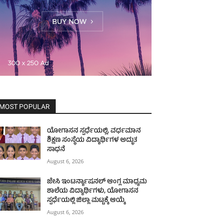
MOST POPULAR
ಯೋಗಾಸನ ಸ್ಪರ್ಧೆಯಲ್ಲಿ, ವರ್ಧಮಾನ
ಶಿಕ್ಷಣ ಸಂಸ್ಥೆಯ ವಿದ್ಯಾರ್ಥಿಗಳ ಅದ್ಭುತ
ಸಾಧನೆ
August 6, 2026
ಜೇಸಿ ಇಂಟರ್ನ್ಯಾಷನಲ್ ಆಂಗ್ಲ ಮಾಧ್ಯಮ
ಶಾಲೆಯ ವಿದ್ಯಾರ್ಥಿಗಳು, ಯೋಗಾಸನ
ಸ್ಪರ್ಧೆಯಲ್ಲಿ ಜಿಲ್ಲಾ ಮಟ್ಟಕ್ಕೆ ಆಯ್ಕೆ
August 6, 2026