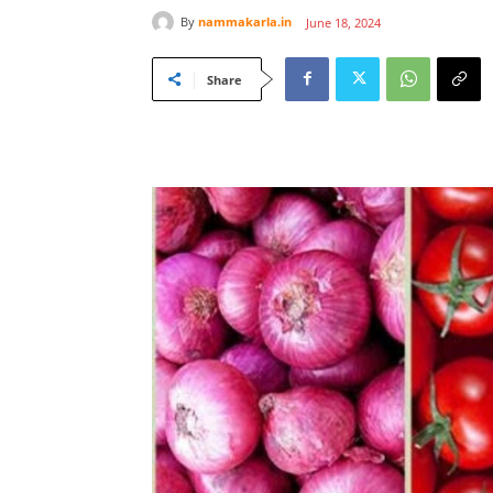
By
nammakarla.in
June 18, 2024
Share