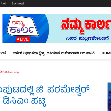
 / Join
Buy now!
ಿಂಜೆ
ಕಾರ್ಕಳ ವಿಧಾನಸಭಾ ಕ್ಷೇತ್ರ, ಅತಿಯಾದ ಮಳೆಯಿಂದಾಗಿ ಆದ ಹಾನಿಗೆ
HOM
ಿಗೆ ಡಿಸಿಎಂ ಪಟ್ಟ
ಪುಟದಲ್ಲಿ ಜಿ. ಪರಮೇಶ್ವರ್‌
 ಡಿಸಿಎಂ ಪಟ್ಟ