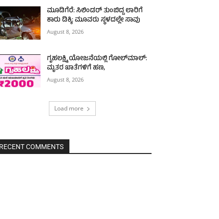
ಮೂಡಿಗೆರೆ: ಸಿಲಿಂಡರ್ ತುಂಬಿದ್ದ ಲಾರಿಗೆ
ಕಾರು ಡಿಕ್ಕಿ: ಮೂವರು ಸ್ಥಳದಲ್ಲೇ ಸಾವು
August 8, 2026
ಗೃಹಲಕ್ಷ್ಮಿ ಯೋಜನೆಯಲ್ಲಿ ಗೋಲ್‌ಮಾಲ್:
ಮೃತರ ಖಾತೆಗಳಿಗೆ ಹಣ,
August 8, 2026
Load more
RECENT COMMENTS