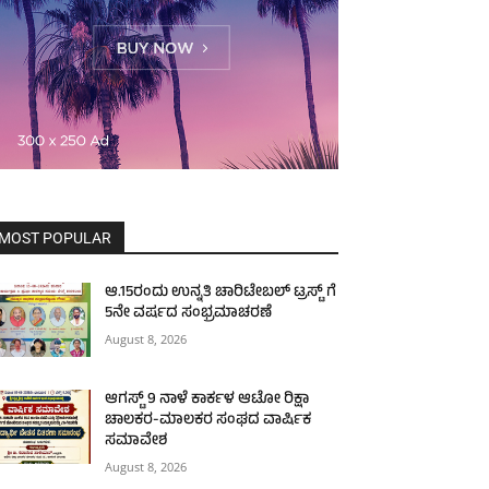
MOST POPULAR
ಆ.15ರಂದು ಉನ್ನತಿ ಚಾರಿಟೇಬಲ್ ಟ್ರಸ್ಟ್‌ ಗೆ
5ನೇ ವರ್ಷದ ಸಂಭ್ರಮಾಚರಣೆ
August 8, 2026
ಆಗಸ್ಟ್ 9 ನಾಳೆ ಕಾರ್ಕಳ ಆಟೋ ರಿಕ್ಷಾ
ಚಾಲಕರ-ಮಾಲಕರ ಸಂಘದ ವಾರ್ಷಿಕ
ಸಮಾವೇಶ
August 8, 2026