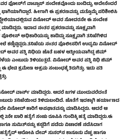
ಅವರ ಫೋನ್‌ಗೆ ವಾಟ್ಸಾಪ್ ಸಂದೇಶವೊಂದು ಬಂದಿದ್ದು, ಅದೇನೆಂದರೆ
ಗಿಯಾಗಿದ್ದಾರೆ. ಹೀಗಾಗಿ ಈ ಪ್ರಕರಣವನ್ನು ಮತ್ತೊಮ್ಮೆ ಪರಿಶೀಲಿಸಿ
 ಆಸ್ಟ್ರೇಲಿಯಾದಲ್ಲಿರುವ ವಿನೋದ್ ಅವರ ಸೋದರನೇ ಈ ಸಂದೇಶ
 ಮಾಡಿದ್ದರು. ಇದಾದ ನಂತರ ಪ್ರಕರಣವನ್ನು ಸೂಕ್ಷ್ಮವಾಗಿ
ೊಲೀಸ್ ಅಧಿಕಾರಿಯನ್ನು ಕಾಡಿದ್ದು ಸೂಕ್ಷ್ಮವಾಗಿ ತನಿಖೆಗಿಳಿದ
ಲೆ ಕಣ್ಣಿಟ್ಟಿದ್ದರು.ತನಿಖೆಯ ನಂತರ ಪೊಲೀಸರಿಗೆ ಉದ್ಯಮಿ ವಿನೋದ್
ದ್ ಅವರ ಪತ್ನಿ ನಿಧಿಯ ಜೊತೆ ಬಹಳ ಆತ್ಮೀಯವಾಗಿದ್ದ ಜಿಮ್
ೆಯ ಎಂಬುದು ತಿಳಿಯುತ್ತದೆ. ವಿನೋದ್ ಅವರ ಪತ್ನಿ ನಿಧಿ ಜಿಮ್
 ಈ ಭೇಟಿ ಕ್ರಮೇಣ ಅಕ್ರಮ ಸಂಬಂಧಕ್ಕೆ ತಿರುಗಿತ್ತು. ಇದು ಪತಿ
್ತು.
ೆ ವಿನೋದ್ ವಾರ್ನ್ ಮಾಡಿದ್ದರು. ಆದರೆ ಜಗಳ ಮುಂದುವರೆದಂತೆ
ಎಂಬುದು ತನಿಖೆಯಿಂದ ತಿಳಿದುಬಂದಿದೆ. ಜೊತೆಗೆ ಇದಕ್ಕಾಗಿ ಹರ್ಯಾಣದ
ಅಲ್ಲದೇ ವಿನೋದ್ ಕಾರಿಗೆ ಅಪಘಾತವನ್ನು ಮಾಡಿಸಿದ್ದರು. ಆದರೆ ಆ
ನೇ ಬಾರಿ ಹತ್ಯೆಗೆ ಸಂಚು ರೂಪಿಸಿ ಗುಂಡಿಕ್ಕಿ ಹತ್ಯೆ ಮಾಡಿದ್ದರು.ಈ
ಾಗೂ ಸುಮಿತ್‌ನನ್ನು ಕಸ್ಟಡಿಗೆ ಪಡೆದು ವಿಚಾರಣೆ ನಡೆಸಿದಾಗ
್ ಹತ್ಯೆಗೈದ್‌ ಆರೋಪಿ ದೇವ್ ಸುನರ್‌ನ ಕಾನೂನು ವೆಚ್ಚ ಹಾಗೂ