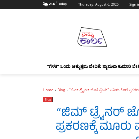
C
25.6
Udupi
Thursday, August 6, 2026
Sign i
“ಗೆಳತಿ” ಒಂದು ಅತ್ಯುತ್ತಮ ವೇದಿಕೆ: ಶ್ಯಾಮಲಾ ಕುಮಾರಿ ಬೇವ
Home
Blog
"ಜಿಮ್ ಟ್ರೈನರ್ ಜೊತೆ ಪ್ರೇಮ" ಪತಿಯ ಕೊಲೆ ಪ್ರಕರಣಕ್
Blog
“ಜಿಮ್ ಟ್ರೈನರ್ ಜ
ಪ್ರಕರಣಕ್ಕೆ ಮೂರು ವ