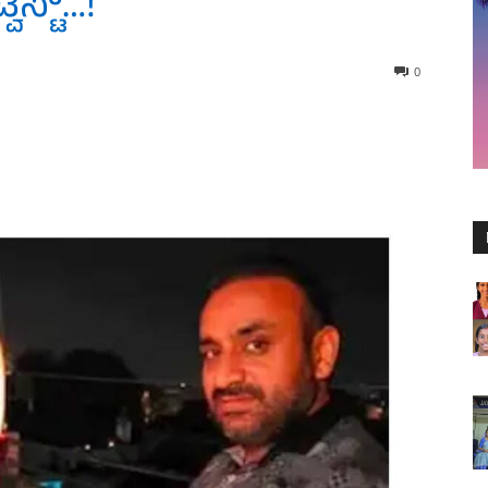
್ವಿಸ್ಟ್…!
0