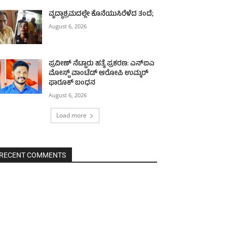
ವೃದ್ಧಾಶ್ರಮದಲ್ಲೇ ಕೊನೆಯುಸಿರೆಳೆದ ತಂದೆ;
August 6, 2026
ಪ್ರವೀಣ್ ನೆಟ್ಟಾರು ಹತ್ಯೆ ಪ್ರಕರಣ: ಎನ್‌ಐಎ
ಮೋಸ್ಟ್‌ ವಾಂಟೆಡ್‌ ಆರೋಪಿ ಉಮ್ಮರ್
ಫಾರೂಕ್ ಬಂಧನ
August 6, 2026
Load more
RECENT COMMENTS