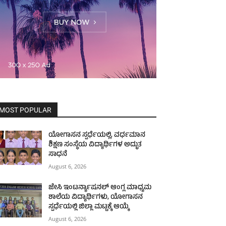
MOST POPULAR
ಯೋಗಾಸನ ಸ್ಪರ್ಧೆಯಲ್ಲಿ, ವರ್ಧಮಾನ
ಶಿಕ್ಷಣ ಸಂಸ್ಥೆಯ ವಿದ್ಯಾರ್ಥಿಗಳ ಅದ್ಭುತ
ಸಾಧನೆ
August 6, 2026
ಜೇಸಿ ಇಂಟರ್ನ್ಯಾಷನಲ್ ಆಂಗ್ಲ ಮಾಧ್ಯಮ
ಶಾಲೆಯ ವಿದ್ಯಾರ್ಥಿಗಳು, ಯೋಗಾಸನ
ಸ್ಪರ್ಧೆಯಲ್ಲಿ ಜಿಲ್ಲಾ ಮಟ್ಟಕ್ಕೆ ಆಯ್ಕೆ
August 6, 2026