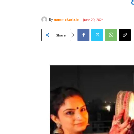
ಟ
By
nammakarla.in
June 20, 2024
Share