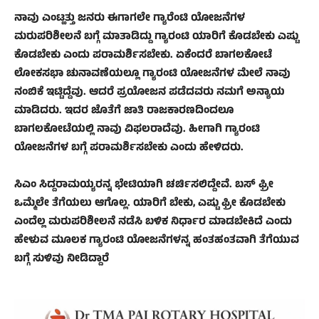
ನಾವು ಎಂಟ್ಹತ್ತು ಜನರು ಈಗಾಗಲೇ ಗ್ಯಾರೆಂಟಿ ಯೋಜನೆಗಳ
ಮರುಪರಿಶೀಲನೆ ಬಗ್ಗೆ ಮಾತಾಡಿದ್ದು ಗ್ಯಾರಂಟಿ ಯಾರಿಗೆ ಕೊಡಬೇಕು ಎಷ್ಟು
ಕೊಡಬೇಕು ಎಂದು ಪರಾಮರ್ಶಿಸಬೇಕು. ಏಕೆಂದರೆ ಬಾಗಲಕೋಟೆ
ಲೋಕಸಭಾ ಚುನಾವಣೆಯಲ್ಲೂ ಗ್ಯಾರಂಟಿ ಯೋಜನೆಗಳ ಮೇಲೆ ನಾವು
ನಂಬಿಕೆ ಇಟ್ಟಿದ್ದೆವು. ಆದರೆ ಪ್ರಯೋಜನ ಪಡೆದವರು ನಮಗೆ ಅನ್ಯಾಯ
ಮಾಡಿದರು. ಇದರ ಜೊತೆಗೆ ಜಾತಿ ರಾಜಕಾರಣದಿಂದಲೂ
ಬಾಗಲಕೋಟೆಯಲ್ಲಿ ನಾವು ವಿಫಲರಾದೆವು. ಹೀಗಾಗಿ ಗ್ಯಾರಂಟಿ
ಯೋಜನೆಗಳ ಬಗ್ಗೆ ಪರಾಮರ್ಶಿಸಬೇಕು ಎಂದು ಹೇಳಿದರು.
ಸಿಎಂ ಸಿದ್ದರಾಮಯ್ಯರನ್ನ ಭೇಟಿಯಾಗಿ ಚರ್ಚಿಸಲಿದ್ದೇವೆ. ಬಸ್ ಫ್ರೀ
ಒಮ್ಮೆಲೇ ತೆಗೆಯಲು ಆಗೊಲ್ಲ. ಯಾರಿಗೆ ಬೇಕು, ಎಷ್ಟು ಫ್ರೀ ಕೊಡಬೇಕು
ಎಂದೆಲ್ಲ ಮರುಪರಿಶೀಲನೆ ನಡೆಸಿ ಬಳಿಕ ನಿರ್ಧಾರ ಮಾಡಬೇಕಿದೆ ಎಂದು
ಹೇಳುವ ಮೂಲಕ ಗ್ಯಾರಂಟಿ ಯೋಜನೆಗಳನ್ನ ಹಂತಹಂತವಾಗಿ ತೆಗೆಯುವ
ಬಗ್ಗೆ ಸುಳಿವು ನೀಡಿದ್ದಾರೆ