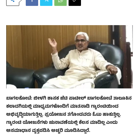
ಬಾಗಲಕೋಟೆ: ಬೀಳಗಿ ಶಾಸಕ ಜೆಟಿ ಪಾಟೀಲ್ ಬಾಗಲಕೋಟೆ ತಾಲೂಕಿನ
ಕಲಾದಗಿಯಲ್ಲಿ ಮಾಧ್ಯಮಗಳೊಂದಿಗೆ ಮಾತನಾಡಿ ಗ್ಯಾರಂಟಿಯಿಂದ
ಅಭಿವೃದ್ಧಿಯಾಗುತ್ತಿಲ್ಲ. ಪ್ರಯೋಜನ ತಗೊಂಡವರು ಓಟು ಹಾಕುತ್ತಿಲ್ಲ.
ಗ್ಯಾರಂಟಿ ಯೋಜನೆಗಳು ಚುನಾವಣೆಯಲ್ಲಿ ಕೆಲಸ ಮಾಡಿಲ್ಲ ಎಂದು
ಅಸಮಾಧಾನ ವ್ಯಕ್ತಪಡಿಸಿ ಅಚ್ಚರಿ ಮೂಡಿಸಿದ್ದಾರೆ.