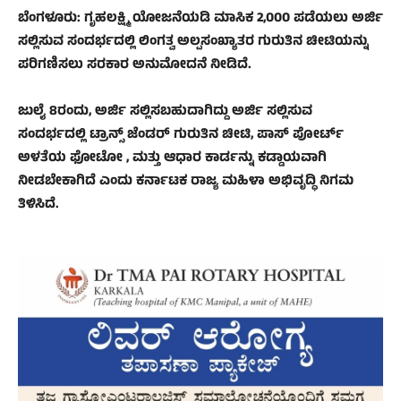
ಬೆಂಗಳೂರು: ಗೃಹಲಕ್ಷ್ಮಿ ಯೋಜನೆಯಡಿ ಮಾಸಿಕ 2,000 ಪಡೆಯಲು ಅರ್ಜಿ
ಸಲ್ಲಿಸುವ ಸಂದರ್ಭದಲ್ಲಿ ಲಿಂಗತ್ವ ಅಲ್ಪಸಂಖ್ಯಾತರ ಗುರುತಿನ ಚೀಟಿಯನ್ನು
ಪರಿಗಣಿಸಲು ಸರಕಾರ ಅನುಮೋದನೆ ನೀಡಿದೆ.
ಜುಲೈ 8ರಂದು, ಅರ್ಜಿ ಸಲ್ಲಿಸಬಹುದಾಗಿದ್ದು ಅರ್ಜಿ ಸಲ್ಲಿಸುವ
ಸಂದರ್ಭದಲ್ಲಿ ಟ್ರಾನ್ಸ್ ಜೆಂಡರ್ ಗುರುತಿನ ಚೀಟಿ, ಪಾಸ್ ಪೋರ್ಟ್
ಅಳತೆಯ ಫೋಟೋ , ಮತ್ತು ಆಧಾರ ಕಾರ್ಡನ್ನು ಕಡ್ಡಾಯವಾಗಿ
ನೀಡಬೇಕಾಗಿದೆ ಎಂದು ಕರ್ನಾಟಕ ರಾಜ್ಯ ಮಹಿಳಾ ಅಭಿವೃದ್ಧಿ ನಿಗಮ
ತಿಳಿಸಿದೆ.