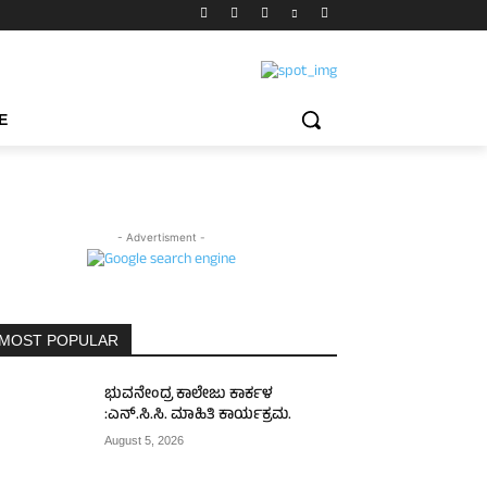
E
- Advertisment -
MOST POPULAR
ಭುವನೇಂದ್ರ ಕಾಲೇಜು ಕಾರ್ಕಳ
:ಎನ್.ಸಿ.ಸಿ. ಮಾಹಿತಿ ಕಾರ್ಯಕ್ರಮ.
August 5, 2026