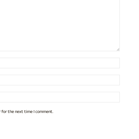
Name:*
Email:*
Website:
 for the next time I comment.