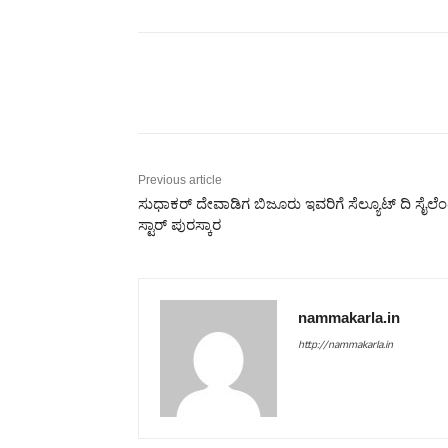
Share
Previous article
ಸುಧಾಕರ್ ದೇವಾಡಿಗ ಬಿಜೂರು ಇವರಿಗೆ ಸೆಲ್ಯೂಟ್ ದಿ ಸೈಲೆ
ಸ್ಟಾರ್ ಪುರಸ್ಕಾರ
nammakarla.in
http://nammakarla.in