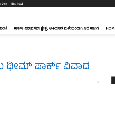
 / Join
Buy now!
ವಿಂಜೆ
ಕಾರ್ಕಳ ವಿಧಾನಸಭಾ ಕ್ಷೇತ್ರ, ಅತಿಯಾದ ಮಳೆಯಿಂದಾಗಿ ಆದ ಹಾನಿಗೆ
HOM
 ಥೀಮ್ ಪಾರ್ಕ್ ವಿವಾದ
0