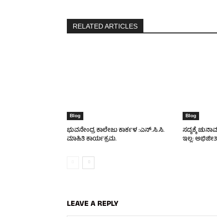
RELATED ARTICLES
Blog
Blog
ಭುವನೇಂದ್ರ ಕಾಲೇಜು ಕಾರ್ಕಳ :ಎನ್.ಸಿ.ಸಿ.
ಸದ್ಯಕ್ಕೆ ಚುನಾ
ಮಾಹಿತಿ ಕಾರ್ಯಕ್ರಮ.
ಇಲ್ಲ: ಅಭಿಜೀತ್
LEAVE A REPLY