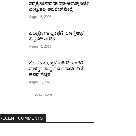
ಸದ್ಯಕ್ಕೆ ಚುನಾವಣಾ ರಾಜಕೀಯಕ್ಕೆ ಸಿಜೆಪಿ
ಎಂಟ್ರಿ ಇಲ್ಲ: ಅಭಿಜೀತ್ ದೀಪ್ಕೆ
August 5, 2026
ವಿದ್ಯಾರ್ಥಿಗಳ ಪ್ರತಿಭೆಗೆ “ವಿಂಗ್ಸ್ ಆಫ್
ವಿಸ್ಡಮ್” ವೇದಿಕೆ
August 5, 2026
ಹೊಸ ಕಾರು, ಬೈಕ್ ಖರೀದಿದಾರರಿಗೆ
ಮಹತ್ವದ ಸುದ್ದಿ; ಥರ್ಡ್ ಪಾರ್ಟಿ ವಿಮೆ
ಅವಧಿ ಹೆಚ್ಚಳ
August 5, 2026
Load more
RECENT COMMENTS