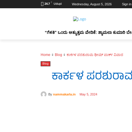
C
24.7
Udupi
Wednesday, August 5, 2026
Sign in
“ಗೆಳತಿ” ಒಂದು ಅತ್ಯುತ್ತಮ ವೇದಿಕೆ: ಶ್ಯಾಮಲಾ ಕುಮಾರಿ ಬೇ
Home
Blog
ಕಾರ್ಕಳ ಪರಶುರಾಮ ಥೀಮ್ ಪಾರ್ಕ್ ವಿವಾದ
Blog
ಕಾರ್ಕಳ ಪರಶುರಾಮ
By
nammakarla.in
May 5, 2024
Share