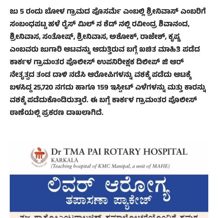
ಜು 5 ರಂದು ಬೋಳ ಗ್ರಾಮದ ಪೊಸರ್ಮೆ ಎಂಬಲ್ಲಿ ಶ್ರೀನಿವಾಸ್ ಎಂಬರಿಗೆ
ಸಂಬಂಧಪಟ್ಟ ಹಳೆ ರೈಸ್ ಮಿಲ್ ನ ಶೆಡ್ ನಲ್ಲಿ ರವೀಂದ್ರ ಶಿವಾನಂದ,
ಶ್ರೀನಿವಾಸ, ಸಂತೋಷ್, ಶ್ರೀನಿವಾಸ, ಅಶೋಕ್, ರಾಜೇಶ್, ಕೃಷ್ಣ
ಎಂಬವರು ಜುಗಾರಿ ಆಟವನ್ನು ಆಡುತ್ತಿರುವ ಬಗ್ಗೆ ಖಚಿತ ಮಾಹಿತಿ ಪಡೆದ
ಕಾರ್ಕಳ ಗ್ರಾಮಂತರ ಪೊಲೀಸ್ ಉಪನಿರೀಕ್ಷಕ ದಿಲೀಪ್ ಜಿ ಆರ್
ನೇತೃತ್ವದ ತಂಡ ದಾಳಿ ನಡೆಸಿ ಆರೋಪಿಗಳನ್ನು ವಶಕ್ಕೆ ಪಡೆದು ಆಟಕ್ಕೆ
ಬಳಸಿದ್ದ 25,720 ನಗದು ಹಾಗೂ 159 ಇಸ್ಪೀಟ್ ಎಳೆಗಳನ್ನು ಮತ್ತು ಕಾರನ್ನು
ವಶಕ್ಕೆ ಪಡೆದುಕೊಂಡಿರುತ್ತಾರೆ. ಈ ಬಗ್ಗೆ ಕಾರ್ಕಳ ಗ್ರಾಮಂತರ ಪೊಲೀಸ್
ಠಾಣೆಯಲ್ಲಿ ಪ್ರಕರಣ ದಾಖಲಾಗಿದೆ.