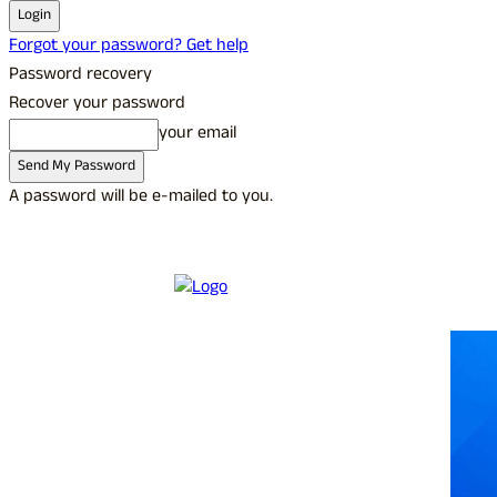
Forgot your password? Get help
Password recovery
Recover your password
your email
A password will be e-mailed to you.
C
28.4
Udupi
Sunday, August 9, 2026
Sign in / Join
Buy now!