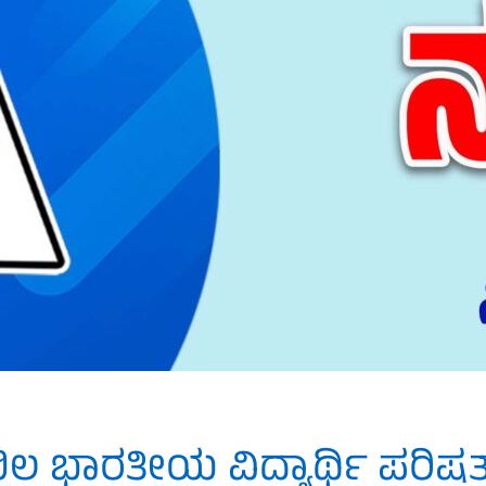
ಿಲ ಭಾರತೀಯ ವಿದ್ಯಾರ್ಥಿ ಪರಿಷ