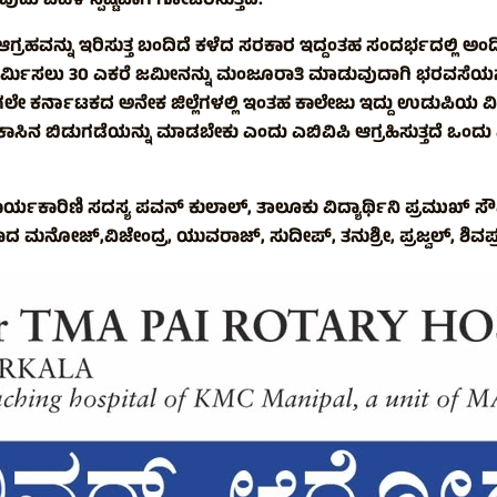
ವುದು ಬಹಳ ಸ್ಪಷ್ಟವಾಗಿ ಗೋಚರಿಸುತ್ತಿದೆ.
ರಹವನ್ನು ಇರಿಸುತ್ತ ಬಂದಿದೆ ಕಳೆದ ಸರಕಾರ ಇದ್ದಂತಹ ಸಂದರ್ಭದಲ್ಲಿ ಅಂದ
ಿರ್ಮಿಸಲು 30 ಎಕರೆ ಜಮೀನನ್ನು ಮಂಜೂರಾತಿ ಮಾಡುವುದಾಗಿ ಭರವಸೆಯನ್
ಕರ್ನಾಟಕದ ಅನೇಕ ಜಿಲ್ಲೆಗಳಲ್ಲಿ ಇಂತಹ ಕಾಲೇಜು ಇದ್ದು ಉಡುಪಿಯ ವಿದ
ಿನ ಬಿಡುಗಡೆಯನ್ನು ಮಾಡಬೇಕು ಎಂದು ಎಬಿವಿಪಿ ಆಗ್ರಹಿಸುತ್ತದೆ ಒಂದು ವೇಳೆ 
ಕಾರಿಣಿ ಸದಸ್ಯ ಪವನ್ ಕುಲಾಲ್, ತಾಲೂಕು ವಿದ್ಯಾರ್ಥಿನಿ ಪ್ರಮುಖ್ ಸೌಮ್
ನೋಜ್,ವಿಜೇಂದ್ರ, ಯುವರಾಜ್, ಸುದೀಪ್, ತನುಶ್ರೀ, ಪ್ರಜ್ವಲ್, ಶಿವಪ್ರಸಾ