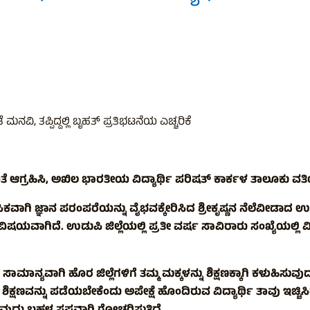
ಮನವಿ, ತಪ್ಪಿದ್ದಲ್ಲಿ ಬೃಹತ್ ಪ್ರತಿಭಟನೆಯ ಎಚ್ಚರಿಕೆ
ಸುವಂತೆ ಆಗ್ರಹಿಸಿ, ಅಖಿಲ ಭಾರತೀಯ ವಿದ್ಯಾರ್ಥಿ ಪರಿಷತ್ ಕಾರ್ಕಳ ತಾಲೂಕು 
ಿಕವಾಗಿ ಜ್ಞಾನ ಪರಂಪರೆಯನ್ನು ವೈಭವಕ್ಕೇರಿಸಿದ ಶ್ರೀಕೃಷ್ಣನ ನೆಲೆವೀಡಾದ ಉಡ
ದೆ. ಉಡುಪಿ ಜಿಲ್ಲೆಯಲ್ಲಿ ಪ್ರತೀ ವರ್ಷ ಸಾವಿರಾರು ಸಂಖ್ಯೆಯಲ್ಲಿ ವಿದ್ಯಾ
ಸಾಮಾನ್ಯವಾಗಿ ಹೊರ ಜಿಲ್ಲೆಗಳಿಗೆ ತಮ್ಮ ಮಕ್ಕಳನ್ನು ಶಿಕ್ಷಣಕ್ಕಾಗಿ ಕಳುಹಿಸು
ಷಣವನ್ನು ಪಡೆಯಬೇಕೆಂದು ಅಪೇಕ್ಷೆ ಹೊಂದಿರುವ ವಿದ್ಯಾರ್ಥಿ ತಾವು ಇಚ್ಚಿಸಿರುವ 