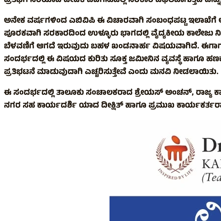
ಪ್ರತಿಭೆಗೆ ಸರಿಯಾದ ವೇದಿಕೆ ಒದಗಿಸುವಲ್ಲಿ ಸರಕಾರ ವಿಫಲವಾಗುತ್ತಿದೆ ಎನ್ನು
ಅನೇಕ ವರ್ಷಗಳಿಂದ ಎಬಿವಿಪಿ ಈ ವಿಚಾರವಾಗಿ ಸಂಬಂಧಪಟ್ಟ ಇಲಾಖೆಗೆ ಆಗ್
ಪೂರಕವಾಗಿ ಸರಕಾರದಿಂದ ಉಳ್ಳೂರು ಭಾಗದಲ್ಲಿ ವೈದ್ಯಕೀಯ ಕಾಲೇಜು ನ
ಬೆಳವಣಿಗೆ ಆಗದೆ ಇರುವುದು ಬಹಳ ಖಂಡನಾರ್ಹ ವಿಷಯವಾಗಿದೆ. ಈಗಾಗಲೇ 
ಸಂದರ್ಭದಲ್ಲಿ ಈ ವಿಷಯದ ಕುರಿತು ಸೂಕ್ತ ಜಮೀನಿನ ವ್ಯವಸ್ಥೆ ಹಾಗೂ ಹಣಕಾಸ
ಪ್ರತಿಭಟನೆ ಮಾಡುವುದಾಗಿ ಎಚ್ಚರಿಸುತ್ತೇವೆ ಎಂದು ಮನವಿ ನೀಡಲಾಯಿತು.
ಈ ಸಂದರ್ಭದಲ್ಲಿ ತಾಲೂಕು ಸಂಚಾಲಕರಾದ ಶ್ರೇಯಸ್ ಅಂಚನ್, ರಾಜ್ಯ ಕಾರ್ಯ
ನಗರ ಸಹ ಕಾರ್ಯದರ್ಶಿ ಯಾದ ದೀಕ್ಷಿತ್ ಹಾಗೂ ಪ್ರಮುಖ ಕಾರ್ಯಕರ್ತರಾದ ಮ