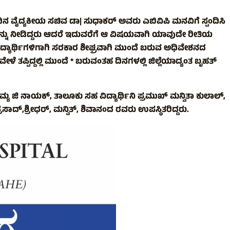
ಿನ ವೈದ್ಯಕೀಯ ಸಚಿವ ಡಾ| ಸುಧಾಕರ್ ಅವರು ಎಬಿವಿಪಿ ಮನವಿಗೆ ಸ್ಪಂದಿಸಿ
ನು ನೀಡಿದ್ದರು ಆದರೆ ಇದುವರೆಗೆ ಆ ವಿಷಯವಾಗಿ ಯಾವುದೇ ರೀತಿಯ
್ಯಾರ್ಥಿಗಳಿಗಾಗಿ ಸರಕಾರ ಶೀಘ್ರವಾಗಿ ಮುಂದೆ ಬರುವ ಅಧಿವೇಶನದ
ತಪ್ಪಿದ್ದಲ್ಲಿ ಮುಂದೆ * ಬರುವಂತಹ ದಿನಗಳಲ್ಲಿ ಜಿಲ್ಲೆಯಾದ್ಯಂತ ಬೃಹತ್
ಯ ಜಿ ನಾಯಕ್, ತಾಲೂಕು ಸಹ ವಿದ್ಯಾರ್ಥಿನಿ ಪ್ರಮುಖ್ ಮನ್ವಿತಾ ಕುಲಾಲ್,
ದ್,ಶ್ರೀಧರ್, ಮನ್ವಿತ್, ಶಿವಾನಂದ ರವರು ಉಪಸ್ಥಿತರಿದ್ದರು.