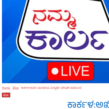
Home
Blog
ಕಾರ್ಕಳ:ಅಖಿಲ ಭಾರತೀಯ ವಿದ್ಯಾರ್ಥಿ ಪರಿಷತ್ ವತಿಯಿಂದ
Blog
ಕಾರ್ಕಳ:ಅಖ