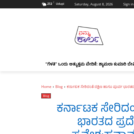
C
27.2
Udupi
Saturday, August 8, 2026
Sign in
“ಗೆಳತಿ” ಒಂದು ಅತ್ಯುತ್ತಮ ವೇದಿಕೆ: ಶ್ಯಾಮಲಾ ಕುಮಾರಿ ಬೇವ
Home
Blog
ಕರ್ನಾಟಕ ಸೇರಿದಂತೆ ದಕ್ಷಿಣ ಹಾಗೂ ಪೂರ್ವ ಭಾರತದ 
Blog
ಕರ್ನಾಟಕ ಸೇರಿದಂ
ಭಾರತದ ಪ್ರದ