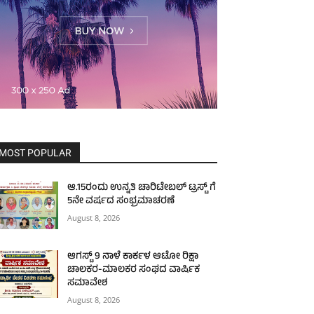
MOST POPULAR
ಆ.15ರಂದು ಉನ್ನತಿ ಚಾರಿಟೇಬಲ್ ಟ್ರಸ್ಟ್‌ ಗೆ
5ನೇ ವರ್ಷದ ಸಂಭ್ರಮಾಚರಣೆ
August 8, 2026
ಆಗಸ್ಟ್ 9 ನಾಳೆ ಕಾರ್ಕಳ ಆಟೋ ರಿಕ್ಷಾ
ಚಾಲಕರ-ಮಾಲಕರ ಸಂಘದ ವಾರ್ಷಿಕ
ಸಮಾವೇಶ
August 8, 2026