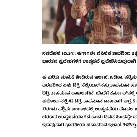
ನವದೆಹಲಿ (ಏ.24): ಈಗಾಗಲೇ ಬಿಸಿಲಿನ ತಾಪದಿಂದ ತತ್ತ
ಭಾರತದ ಪ್ರದೇಶಗಳಿಗೆ ಉಷ್ಣಹವೆ ಪ್ರವೇಶಿಸಿರುವುದಾ
ಈ ಕುರಿತು ಮಾಹಿತಿ ನೀಡಿರುವ ಇಲಾಖೆ, ಒಡಿಶಾ, ಪಶ್ಚಿಮ 
ಎರಡರಿಂದ ಏಳು ಡಿಗ್ರಿ ಸೆಲ್ಶಿಯಸ್‌ನಷ್ಟು ತಾಪಮಾನ ಹೆಚ
ಡಿಗ್ರಿ ತಾಪಮಾನ ದಾಖಲಾಗಿದೆ. ಜೊತೆಗೆ ಕರ್ನೂಲ್‌ನಲ್ಲಿ 43.
ಈರೋಡ್‌ನಲ್ಲಿ 42 ಡಿಗ್ರಿ ತಾಪಮಾನ ದಾಖಲಾಗಿ ಅಗ್ರ 5 ಸ್
17ರಂದು ಪಶ್ಚಿಮ ಬಂಗಾಳದಲ್ಲಿ ಉಷ್ಣಹವೆಯ ಮೊದಲ ಚರ
ಚರಣದ ಉಷ್ಣಹವೆಯಾಗಿದೆ.ಒಂದು ದಿನದ ಹಿಂದಷ್ಟೇ ದಕ್
ಇರುವುದಾಗಿ ಭಾರತೀಯ ಹವಾಮಾನ ಇಲಾಖೆ ತಿಳಿಸಿತ್ತು