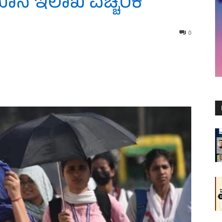
ಾನ ಇಲಾಖೆ ಎಚ್ಚರಿಕೆ
0