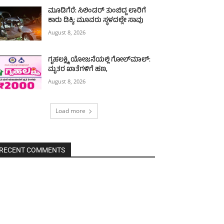
ಮೂಡಿಗೆರೆ: ಸಿಲಿಂಡರ್ ತುಂಬಿದ್ದ ಲಾರಿಗೆ
ಕಾರು ಡಿಕ್ಕಿ: ಮೂವರು ಸ್ಥಳದಲ್ಲೇ ಸಾವು
August 8, 2026
ಗೃಹಲಕ್ಷ್ಮಿ ಯೋಜನೆಯಲ್ಲಿ ಗೋಲ್‌ಮಾಲ್:
ಮೃತರ ಖಾತೆಗಳಿಗೆ ಹಣ,
August 8, 2026
Load more
RECENT COMMENTS