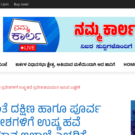
 / Join
Buy now!
ಿಂಜೆ
ಕಾರ್ಕಳ ವಿಧಾನಸಭಾ ಕ್ಷೇತ್ರ, ಅತಿಯಾದ ಮಳೆಯಿಂದಾಗಿ ಆದ ಹಾನಿಗೆ
HOM
ಪ್ರದೇಶಗಳಿಗೆ ಉಷ್ಣ ಹವೆ ಪ್ರವೇಶ:ಹವಾಮಾನ ಇಲಾಖೆ ಎಚ್ಚರಿಕೆ
ತೆ ದಕ್ಷಿಣ ಹಾಗೂ ಪೂರ್ವ
ೇಶಗಳಿಗೆ ಉಷ್ಣ ಹವೆ