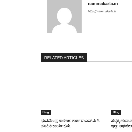
nammakarla.in
http://nammakarla.in
RELATED ARTICLES
Blog
Blog
ಭುವನೇಂದ್ರ ಕಾಲೇಜು ಕಾರ್ಕಳ :ಎನ್.ಸಿ.ಸಿ.
ಸದ್ಯಕ್ಕೆ ಚುನಾ
ಮಾಹಿತಿ ಕಾರ್ಯಕ್ರಮ.
ಇಲ್ಲ: ಅಭಿಜೀತ್