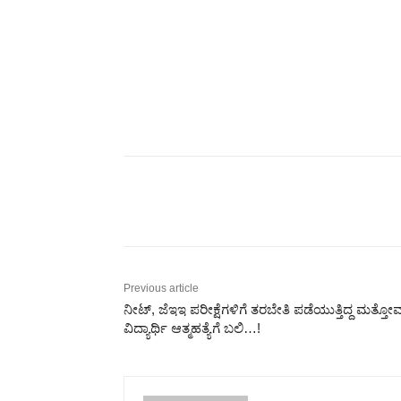
Share
Previous article
ನೀಟ್‌, ಜೆಇಇ ಪರೀಕ್ಷೆಗಳಿಗೆ ತರಬೇತಿ ಪಡೆಯುತ್ತಿದ್ದ ಮತ್ತೋರ
ವಿದ್ಯಾರ್ಥಿ ಆತ್ಮಹತ್ಯೆಗೆ ಬಲಿ…!