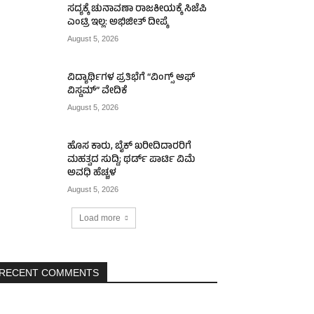
ಸದ್ಯಕ್ಕೆ ಚುನಾವಣಾ ರಾಜಕೀಯಕ್ಕೆ ಸಿಜೆಪಿ
ಎಂಟ್ರಿ ಇಲ್ಲ: ಅಭಿಜೀತ್ ದೀಪ್ಕೆ
August 5, 2026
ವಿದ್ಯಾರ್ಥಿಗಳ ಪ್ರತಿಭೆಗೆ “ವಿಂಗ್ಸ್ ಆಫ್
ವಿಸ್ಡಮ್” ವೇದಿಕೆ
August 5, 2026
ಹೊಸ ಕಾರು, ಬೈಕ್ ಖರೀದಿದಾರರಿಗೆ
ಮಹತ್ವದ ಸುದ್ದಿ; ಥರ್ಡ್ ಪಾರ್ಟಿ ವಿಮೆ
ಅವಧಿ ಹೆಚ್ಚಳ
August 5, 2026
Load more
RECENT COMMENTS