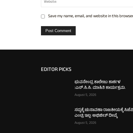
Save my name, email, and website in this browser
EDITOR PICKS
ಭುವನೇಂದ್ರ ಕಾಲೇಜು ಕಾರ್ಕಳ
:ಎನ್.ಸಿ.ಸಿ. ಮಾಹಿತಿ ಕಾರ್ಯಕ್ರಮ.
August 5, 2026
ಸದ್ಯಕ್ಕೆ ಚುನಾವಣಾ ರಾಜಕೀಯಕ್ಕೆ ಸಿಜೆಪ
ಎಂಟ್ರಿ ಇಲ್ಲ: ಅಭಿಜೀತ್ ದೀಪ್ಕೆ
August 5, 2026