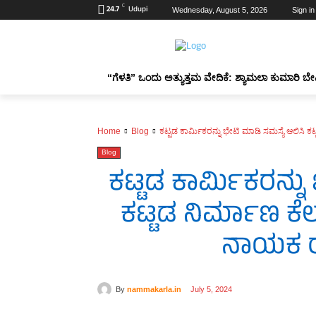
C
24.7
Udupi
Wednesday, August 5, 2026
Sign in
“ಗೆಳತಿ” ಒಂದು ಅತ್ಯುತ್ತಮ ವೇದಿಕೆ: ಶ್ಯಾಮಲಾ ಕುಮಾರಿ ಬೇ
Home
Blog
ಕಟ್ಟಡ ಕಾರ್ಮಿಕರನ್ನು ಭೇಟಿ ಮಾಡಿ ಸಮಸ್ಯೆ ಆಲಿಸಿ ಕ
Blog
ಕಟ್ಟಡ ಕಾರ್ಮಿಕರನ್ನು
ಕಟ್ಟಡ ನಿರ್ಮಾಣ ಕೆ
ನಾಯಕ ರ
By
nammakarla.in
July 5, 2024