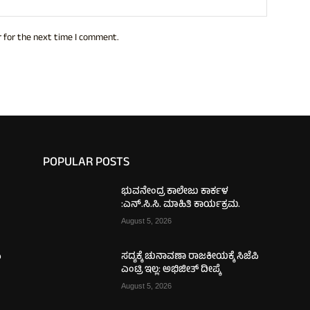
 for the next time I comment.
POPULAR POSTS
ಭುವನೇಂದ್ರ ಕಾಲೇಜು ಕಾರ್ಕಳ
:ಎನ್.ಸಿ.ಸಿ. ಮಾಹಿತಿ ಕಾರ್ಯಕ್ರಮ.
August 5, 2026
ಿ
ಸದ್ಯಕ್ಕೆ ಚುನಾವಣಾ ರಾಜಕೀಯಕ್ಕೆ ಸಿಜೆಪಿ
ಎಂಟ್ರಿ ಇಲ್ಲ: ಅಭಿಜೀತ್ ದೀಪ್ಕೆ
August 5, 2026