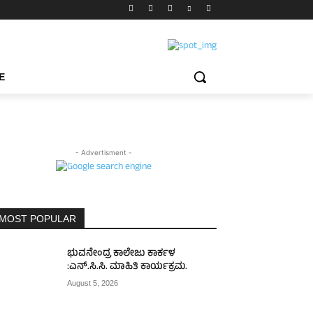
E
- Advertisment -
MOST POPULAR
ಭುವನೇಂದ್ರ ಕಾಲೇಜು ಕಾರ್ಕಳ
:ಎನ್.ಸಿ.ಸಿ. ಮಾಹಿತಿ ಕಾರ್ಯಕ್ರಮ.
August 5, 2026