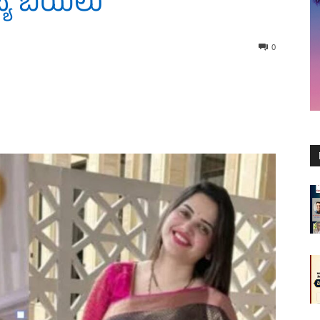
್ಯ ಬಯಲು
0