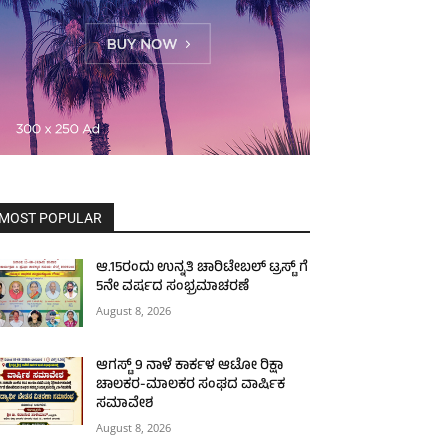
MOST POPULAR
ಆ.15ರಂದು ಉನ್ನತಿ ಚಾರಿಟೇಬಲ್ ಟ್ರಸ್ಟ್‌ ಗೆ
5ನೇ ವರ್ಷದ ಸಂಭ್ರಮಾಚರಣೆ
August 8, 2026
ಆಗಸ್ಟ್ 9 ನಾಳೆ ಕಾರ್ಕಳ ಆಟೋ ರಿಕ್ಷಾ
ಚಾಲಕರ-ಮಾಲಕರ ಸಂಘದ ವಾರ್ಷಿಕ
ಸಮಾವೇಶ
August 8, 2026