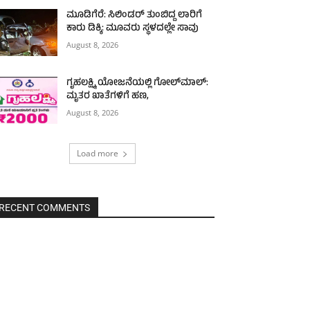
ಮೂಡಿಗೆರೆ: ಸಿಲಿಂಡರ್ ತುಂಬಿದ್ದ ಲಾರಿಗೆ
ಕಾರು ಡಿಕ್ಕಿ: ಮೂವರು ಸ್ಥಳದಲ್ಲೇ ಸಾವು
August 8, 2026
ಗೃಹಲಕ್ಷ್ಮಿ ಯೋಜನೆಯಲ್ಲಿ ಗೋಲ್‌ಮಾಲ್:
ಮೃತರ ಖಾತೆಗಳಿಗೆ ಹಣ,
August 8, 2026
Load more
RECENT COMMENTS