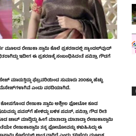
ರದುರ್ಗ ಮೂಲದ ರೇಣುಕಾ ಸ್ವಾಮಿ ಕೊಲೆ ಪ್ರಕರಣದಲ್ಲಿ ಸ್ಯಾಂಡಲ್‍ವುಡ್
ತರಾಗಿದ್ದು ಇದೀಗ ಈ ಪ್ರಕರಣಕ್ಕೆ ಸಂಬಂಧಿಸಿದಂತೆ ಪವಿತ್ರಾ ಗೌಡಗೆ
ೇಜ್ ಮಾಡುತ್ತಿದ್ದು ಫೆಬ್ರವರಿಯಿಂದ ಸುಮಾರು 200ಕ್ಕೂ ಹೆಚ್ಚು
ಲ ಮೆಸೇಜ್‍ಗಳಾಗಿವೆ ಎಂದು ವರದಿಯಾಗಿದೆ.
ದ್ದರಿಂದ ಕೋಪಗೊಂಡ ರೇಣುಕಾ ಸ್ವಾಮಿ ಅಶ್ಲೀಲ ಫೋಟೋ ಕೂಡ
 ವಿಷಯವನ್ನು ಪವನ್‍ಗೆ ಹೇಳಿದ್ದು ಬಳಿಕ ಪವನ್, ಪವಿತ್ರಾ ಗೌಡ ರೀತಿ
ಕೂಡ ಚಾಟ್ ಮಾಡ್ತಿದ್ದು ಹೀಗೆ ಮಾತಾಡ್ತಾ ಮಾತಾಡ್ತಾ ರೇಣುಕಾಸ್ವಾಮಿ
ೆಯೇ ರೇಣುಕಾಸ್ವಾಮಿ ತನ್ನ ಫೋಟೋವನ್ನು ಕಳುಹಿಸಿದ್ದು ಈ
ಸ್ವಾಮಿ ಕೊಲೆಯಲ್ಲಿ ಅಂತ್ಯವಾಗಿದೆ ಎಂದು ತನಿಖೆಯ ಮೂಲಕ