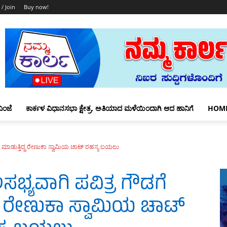
 / Join
Buy now!
ಿಂಜೆ
ಕಾರ್ಕಳ ವಿಧಾನಸಭಾ ಕ್ಷೇತ್ರ, ಅತಿಯಾದ ಮಳೆಯಿಂದಾಗಿ ಆದ ಹಾನಿಗೆ
HOM
್ ಮಾಡುತ್ತಿದ್ದ ರೇಣುಕಾ ಸ್ವಾಮಿಯ ಚಾಟ್ ರಹಸ್ಯ ಬಯಲು
ಭ್ಯವಾಗಿ ಪವಿತ್ರ ಗೌಡಗೆ
್ದ ರೇಣುಕಾ ಸ್ವಾಮಿಯ ಚಾಟ್