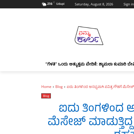
C
27.6
Udupi
Saturday, August 8, 2026
Sign in
“ಗೆಳತಿ” ಒಂದು ಅತ್ಯುತ್ತಮ ವೇದಿಕೆ: ಶ್ಯಾಮಲಾ ಕುಮಾರಿ ಬೇವ
Home
Blog
ಐದು ತಿಂಗಳಿಂದ ಅಸಭ್ಯವಾಗಿ ಪವಿತ್ರ ಗೌಡಗೆ ಮೆಸೇಜ
Blog
ಐದು ತಿಂಗಳಿಂದ ಅಸ
ಮೆಸೇಜ್ ಮಾಡುತ್ತಿದ