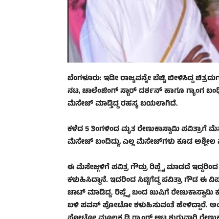
ಬೆಂಗಳೂರು: ಇಡೀ ರಾಜ್ಯವನ್ನೇ ಬೆಚ್ಚಿ ಬೀಳಿಸಿದ್ದ ಚಿತ್
ನಟ, ಚಾಲೆಂಜಿಂಗ್ ಸ್ಟಾರ್ ದರ್ಶನ್ ಹಾಗೂ ಗ್ಯಾಂಗ ಬಂಧಿ
ಮೆಸೇಜ್ ಮಾಡ್ತಿದ್ದ ರಹಸ್ಯ ಬಯಲಾಗಿದೆ.
ಕಳೆದ 5 ತಿಂಗಳಿಂದ ಮೃತ ರೇಣುಕಾಸ್ವಾಮಿ ಪವಿತ್ರಾಗೆ ಮೆಸ
ಮೆಸೇಜ್ ಬಂದಿದ್ದು, ಎಲ್ಲ ಮೆಸೇಜ್‍ಗಳು ಕೂಡ ಅಶ್ಲೀ
ಈ ಮೆಸೇಜ್ಗಳಿಗೆ ಪವಿತ್ರ ಗೌಡ್ರು ರಿಪ್ಲೈ ಮಾಡದೆ ಇ
ಕಳುಹಿಸಿದ್ದಾನೆ. ಇದರಿಂದ ಸಿಟ್ಟಿಗೆದ್ದ ಪವಿತ್ರಾ ಗೌಡ ಈ
ಚಾಟ್ ಮಾಡಿದ್ದ. ರಿಪ್ಲೈ ಬಂದ ಖುಷಿಗೆ ರೇಣುಕಾಸ್ವಾಮಿ 
ಬಳಿ ಪವನ್ ಪೋಟೋ ಕಳುಹಿಸುವಂತೆ ಹೇಳಿದ್ದಾರೆ. ಅಂತ
ಫೋಟೋ ಮೂಲಕ ಡಿ ಗ್ಯಾಂಗ್ ಆಟ ಶುರುವಾಗಿ ರೇಣುಕಾ