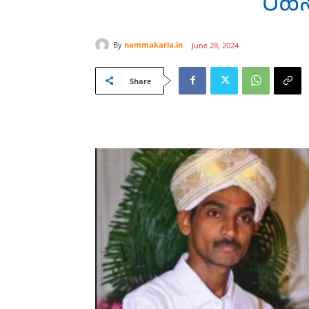
ರಹಸ
By
nammakarla.in
June 28, 2024
Share