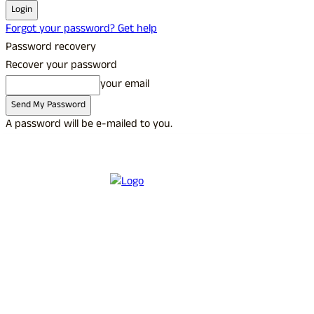
Forgot your password? Get help
Password recovery
Recover your password
your email
A password will be e-mailed to you.
C
25.2
Udupi
Saturday, August 8, 2026
Sign in / Join
Buy now!