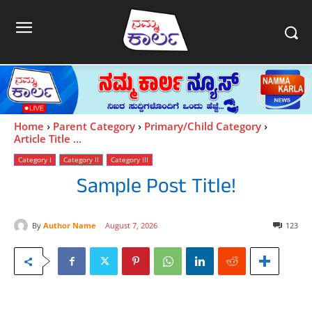
Home
Parent Category
Primary/Child Category
Article Title ...
Category I
Category II
Category III
Sample Post Title!
By
Author Name
August 7, 2026
123